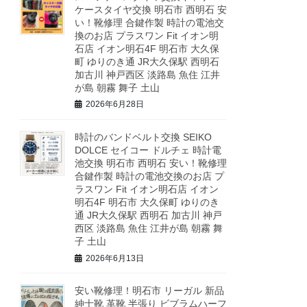
ケースタイヤ交換 明石市 西明石 安
い！靴修理 合鍵作製 時計の電池交
換のお店 プラスワン Fit イオン明
石店 イオン明石4F 明石市 大久保
町 ゆりのき通 JR大久保駅 西明石
加古川 神戸西区 淡路島 魚住 江井
が島 朝霧 舞子 土山
2026年6月28日
時計のバンドベルト交換 SEIKO
DOLCE セイコー ドルチェ 時計電
池交換 明石市 西明石 安い！靴修理
合鍵作製 時計の電池交換のお店 プ
ラスワン Fit イオン明石店 イオン
明石4F 明石市 大久保町 ゆりのき
通 JR大久保駅 西明石 加古川 神戸
西区 淡路島 魚住 江井が島 朝霧 舞
子 土山
2026年6月13日
安い靴修理！明石市 リーガル 新品
紳士靴 革靴 半張り ビブラムハーフ