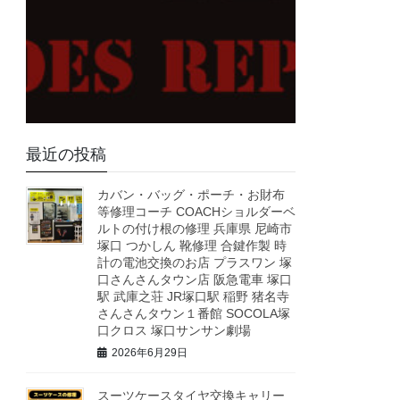
最近の投稿
カバン・バッグ・ポーチ・お財布
等修理コーチ COACHショルダーベ
ルトの付け根の修理 兵庫県 尼崎市
塚口 つかしん 靴修理 合鍵作製 時
計の電池交換のお店 プラスワン 塚
口さんさんタウン店 阪急電車 塚口
駅 武庫之荘 JR塚口駅 稲野 猪名寺
さんさんタウン１番館 SOCOLA塚
口クロス 塚口サンサン劇場
2026年6月29日
スーツケースタイヤ交換キャリー