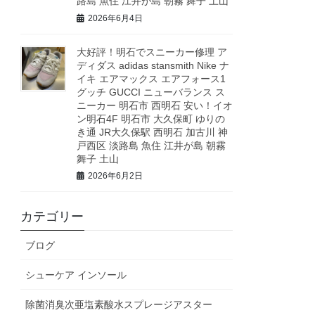
路島 魚住 江井が島 朝霧 舞子 土山
2026年6月4日
大好評！明石でスニーカー修理 ア
ディダス adidas stansmith Nike ナ
イキ エアマックス エアフォース1
グッチ GUCCI ニューバランス ス
ニーカー 明石市 西明石 安い！イオ
ン明石4F 明石市 大久保町 ゆりの
き通 JR大久保駅 西明石 加古川 神
戸西区 淡路島 魚住 江井が島 朝霧
舞子 土山
2026年6月2日
カテゴリー
ブログ
シューケア インソール
除菌消臭次亜塩素酸水スプレージアスター