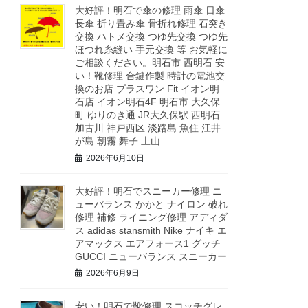
大好評！明石で傘の修理 雨傘 日傘
長傘 折り畳み傘 骨折れ修理 石突き
交換 ハトメ交換 つゆ先交換 つゆ先
ほつれ糸縫い 手元交換 等 お気軽に
ご相談ください。明石市 西明石 安
い！靴修理 合鍵作製 時計の電池交
換のお店 プラスワン Fit イオン明
石店 イオン明石4F 明石市 大久保
町 ゆりのき通 JR大久保駅 西明石
加古川 神戸西区 淡路島 魚住 江井
が島 朝霧 舞子 土山
2026年6月10日
大好評！明石でスニーカー修理 ニ
ューバランス かかと ナイロン 破れ
修理 補修 ライニング修理 アディダ
ス adidas stansmith Nike ナイキ エ
アマックス エアフォース1 グッチ
GUCCI ニューバランス スニーカー
2026年6月9日
安い！明石で靴修理 スコッチグレ