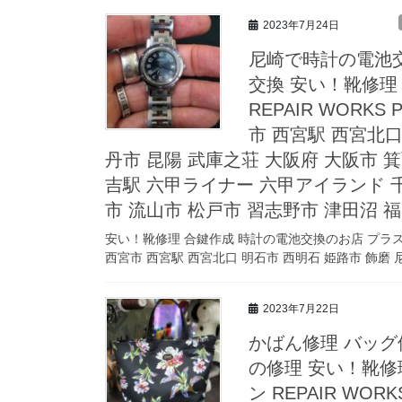
2023年7月24日
尼崎で時計の電池交
交換 安い！靴修理
REPAIR WORK
市 西宮駅 西宮北口
丹市 昆陽 武庫之荘 大阪府 大阪市 箕
吉駅 六甲ライナー 六甲アイランド 千
市 流山市 松戸市 習志野市 津田沼 
安い！靴修理 合鍵作成 時計の電池交換のお店 プラスワン 
西宮市 西宮駅 西宮北口 明石市 西明石 姫路市 飾磨 尼
2023年7月22日
かばん修理 バッグ
の修理 安い！靴修
ン REPAIR WOR