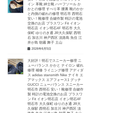
イン 革靴 紳士靴 ハーフソール か
かとの修理 すべり革 腰裏 靴のかか
と内側の破れの修理 明石市 西明石
安い！靴修理 合鍵作製 時計の電池
交換のお店 プラスワン Fit イオン
明石店 イオン明石4F 明石市 大久
保町 ゆりのき通 JR大久保駅 西明
石 加古川 神戸西区 淡路島 魚住 江
井が島 朝霧 舞子 土山
2026年6月5日
大好評！明石でスニーカー修理 ニ
ューバランス かかと ナイロン 破れ
修理 補修 ライニング修理 アディダ
ス adidas stansmith Nike ナイキ エ
アマックス エアフォース1 グッチ
GUCCI ニューバランス スニーカー
明石市 西明石 安い！靴修理 合鍵作
製 時計の電池交換のお店 プラスワ
ン Fit イオン明石店 イオン明石4F
明石市 大久保町 ゆりのき通 JR大
久保駅 西明石 加古川 神戸西区 淡