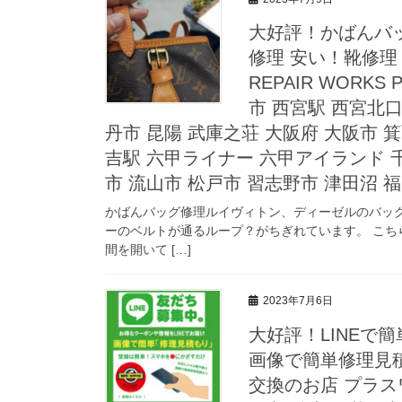
大好評！かばんバ
修理 安い！靴修理
REPAIR WORK
市 西宮駅 西宮北口
丹市 昆陽 武庫之荘 大阪府 大阪市 箕
吉駅 六甲ライナー 六甲アイランド 千
市 流山市 松戸市 習志野市 津田沼 
かばんバッグ修理ルイヴィトン、ディーゼルのバック
ーのベルトが通るループ？がちぎれています。 こ
間を開いて […]
2023年7月6日
大好評！LINEで
画像で簡単修理見
交換のお店 プラスワン