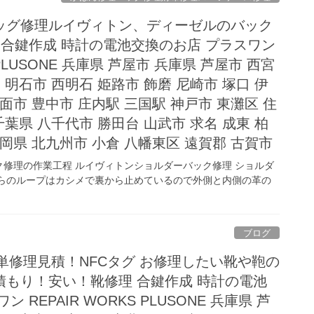
ッグ修理ルイヴィトン、ディーゼルのバック
 合鍵作成 時計の電池交換のお店 プラスワン
S PLUSONE 兵庫県 芦屋市 兵庫県 芦屋市 西宮
 明石市 西明石 姫路市 飾磨 尼崎市 塚口 伊
面市 豊中市 庄内駅 三国駅 神戸市 東灘区 住
葉県 八千代市 勝田台 山武市 求名 成東 柏
福岡県 北九州市 小倉 八幡東区 遠賀郡 古賀市
修理の作業工程 ルイヴィトンショルダーバック修理 ショルダ
ちらのループはカシメで裏から止めているので外側と内側の革の
ブログ
簡単修理見積！NFCタグ お修理したい靴や鞄の
積もり！安い！靴修理 合鍵作成 時計の電池
 REPAIR WORKS PLUSONE 兵庫県 芦