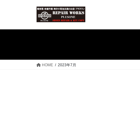
コ
ナ
ン
ビ
テ
ゲ
ン
ー
ツ
シ
へ
ョ
ス
ン
キ
に
ッ
移
HOME
2023年7月
プ
動