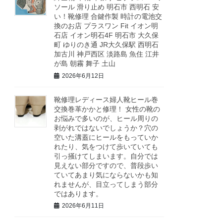
ソール 滑り止め 明石市 西明石 安
い！靴修理 合鍵作製 時計の電池交
換のお店 プラスワン Fit イオン明
石店 イオン明石4F 明石市 大久保
町 ゆりのき通 JR大久保駅 西明石
加古川 神戸西区 淡路島 魚住 江井
が島 朝霧 舞子 土山
2026年6月12日
靴修理レディース婦人靴ヒール巻
交換巻革かかと修理！ 女性の靴の
お悩みで多いのが、ヒール周りの
剥がれではないでしょうか？穴の
空いた溝蓋にヒールをもっていか
れたり、気をつけて歩いていても
引っ掻けてしまいます。自分では
見えない部分ですので、普段歩い
ていてあまり気にならないかも知
れませんが、目立ってしまう部分
ではあります。
2026年6月11日