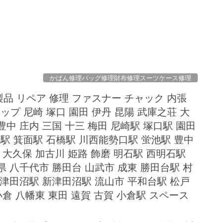
かばん修理バッグ修理財布修理スーツケース修理
製品 リペア 修理 ファスナー チャック 内張
ップ 尼崎 塚口 園田 伊丹 昆陽 武庫之荘 大
 豊中 庄内 三国 十三 梅田 尼崎駅 塚口駅 園田
駅 箕面駅 石橋駅 川西能勢口駅 蛍池駅 豊中
 大久保 加古川 姫路 飾磨 明石駅 西明石駅
県 八千代市 勝田台 山武市 成東 勝田台駅 村
 津田沼駅 新津田沼駅 流山市 平和台駅 松戸
小倉 八幡東 東田 遠賀 古賀 小倉駅 スペース