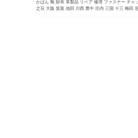
かばん 靴 財布 革製品 リペア 修理 ファスナー チャッ
之荘 大阪 箕面 池田 川西 豊中 庄内 三国 十三 梅田 