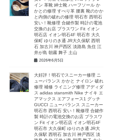
イン 革靴 紳士靴 ハーフソール か
かとの修理 すべり革 腰裏 靴のかか
と内側の破れの修理 明石市 西明石
安い！靴修理 合鍵作製 時計の電池
交換のお店 プラスワン Fit イオン
明石店 イオン明石4F 明石市 大久
保町 ゆりのき通 JR大久保駅 西明
石 加古川 神戸西区 淡路島 魚住 江
井が島 朝霧 舞子 土山
2026年6月5日
大好評！明石でスニーカー修理 ニ
ューバランス かかと ナイロン 破れ
修理 補修 ライニング修理 アディダ
ス adidas stansmith Nike ナイキ エ
アマックス エアフォース1 グッチ
GUCCI ニューバランス スニーカー
明石市 西明石 安い！靴修理 合鍵作
製 時計の電池交換のお店 プラスワ
ン Fit イオン明石店 イオン明石4F
明石市 大久保町 ゆりのき通 JR大
久保駅 西明石 加古川 神戸西区 淡