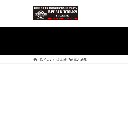
コ
ナ
ン
ビ
テ
ゲ
ン
ー
ツ
シ
へ
ョ
ス
ン
キ
に
ッ
移
HOME
かばん修理武庫之荘駅
プ
動