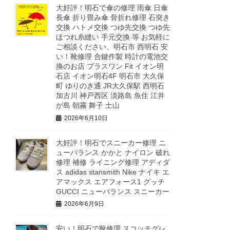
大好評！明石で傘の修理 雨傘 日傘
長傘 折り畳み傘 骨折れ修理 石突き
交換 ハトメ交換 つゆ先交換 つゆ先
ほつれ糸縫い 手元交換 等 お気軽に
ご相談ください。明石市 西明石 安
い！靴修理 合鍵作製 時計の電池交
換のお店 プラスワン Fit イオン明
石店 イオン明石4F 明石市 大久保
町 ゆりのき通 JR大久保駅 西明石
加古川 神戸西区 淡路島 魚住 江井
が島 朝霧 舞子 土山
2026年6月10日
大好評！明石でスニーカー修理 ニ
ューバランス かかと ナイロン 破れ
修理 補修 ライニング修理 アディダ
ス adidas stansmith Nike ナイキ エ
アマックス エアフォース1 グッチ
GUCCI ニューバランス スニーカー
2026年6月9日
安い！明石で靴修理 スコッチグレ