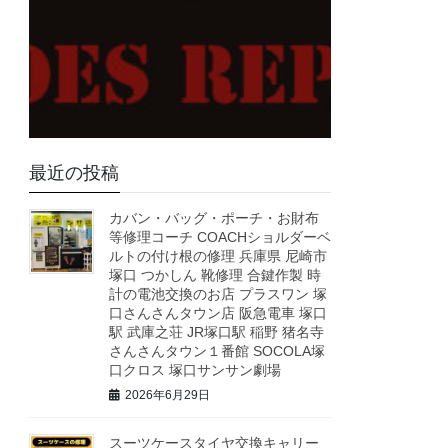
最近の投稿
カバン・バッグ・ポーチ・お財布
等修理コーチ COACHショルダーベ
ルトの付け根の修理 兵庫県 尼崎市
塚口 つかしん 靴修理 合鍵作製 時
計の電池交換のお店 プラスワン 塚
口さんさんタウン店 阪急電車 塚口
駅 武庫之荘 JR塚口駅 稲野 猪名寺
さんさんタウン１番館 SOCOLA塚
口クロス 塚口サンサン劇場
2026年6月29日
スーツケースタイヤ交換キャリー