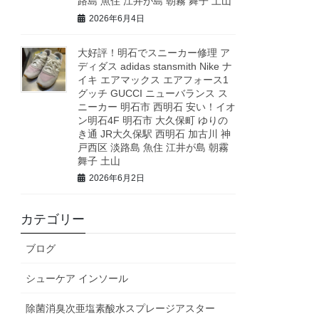
路島 魚住 江井が島 朝霧 舞子 土山
2026年6月4日
大好評！明石でスニーカー修理 ア
ディダス adidas stansmith Nike ナ
イキ エアマックス エアフォース1
グッチ GUCCI ニューバランス ス
ニーカー 明石市 西明石 安い！イオ
ン明石4F 明石市 大久保町 ゆりの
き通 JR大久保駅 西明石 加古川 神
戸西区 淡路島 魚住 江井が島 朝霧
舞子 土山
2026年6月2日
カテゴリー
ブログ
シューケア インソール
除菌消臭次亜塩素酸水スプレージアスター