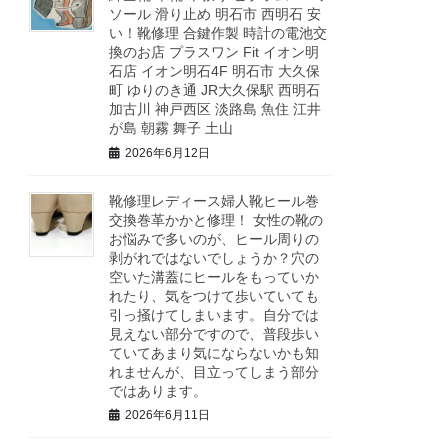
ソール 滑り止め 明石市 西明石 安
い！靴修理 合鍵作製 時計の電池交
換のお店 プラスワン Fit イオン明
石店 イオン明石4F 明石市 大久保
町 ゆりのき通 JR大久保駅 西明石
加古川 神戸西区 淡路島 魚住 江井
が島 朝霧 舞子 土山
2026年6月12日
靴修理レディース婦人靴ヒール巻
交換巻革かかと修理！ 女性の靴の
お悩みで多いのが、ヒール周りの
剥がれではないでしょうか？穴の
空いた溝蓋にヒールをもっていか
れたり、気をつけて歩いていても
引っ掻けてしまいます。自分では
見えない部分ですので、普段歩い
ていてあまり気にならないかも知
れませんが、目立ってしまう部分
ではあります。
2026年6月11日