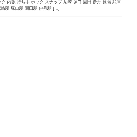
ク 内張 持ち手 ホック スナップ 尼崎 塚口 園田 伊丹 昆陽 武庫
尼崎駅 塚口駅 園田駅 伊丹駅 […]