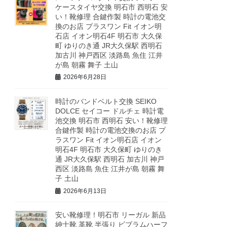
ケースタイヤ交換 明石市 西明石 安
い！靴修理 合鍵作製 時計の電池交
換のお店 プラスワン Fit イオン明
石店 イオン明石4F 明石市 大久保
町 ゆりのき通 JR大久保駅 西明石
加古川 神戸西区 淡路島 魚住 江井
が島 朝霧 舞子 土山
2026年6月28日
時計のバンドベルト交換 SEIKO
DOLCE セイコー ドルチェ 時計電
池交換 明石市 西明石 安い！靴修理
合鍵作製 時計の電池交換のお店 プ
ラスワン Fit イオン明石店 イオン
明石4F 明石市 大久保町 ゆりのき
通 JR大久保駅 西明石 加古川 神戸
西区 淡路島 魚住 江井が島 朝霧 舞
子 土山
2026年6月13日
安い靴修理！明石市 リーガル 新品
紳士靴 革靴 半張り ビブラムハーフ