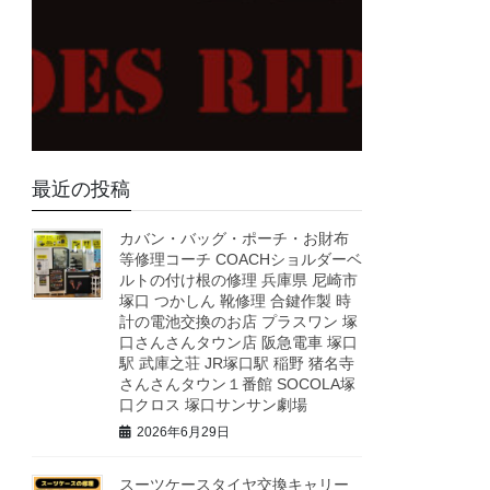
最近の投稿
カバン・バッグ・ポーチ・お財布
等修理コーチ COACHショルダーベ
ルトの付け根の修理 兵庫県 尼崎市
塚口 つかしん 靴修理 合鍵作製 時
計の電池交換のお店 プラスワン 塚
口さんさんタウン店 阪急電車 塚口
駅 武庫之荘 JR塚口駅 稲野 猪名寺
さんさんタウン１番館 SOCOLA塚
口クロス 塚口サンサン劇場
2026年6月29日
スーツケースタイヤ交換キャリー