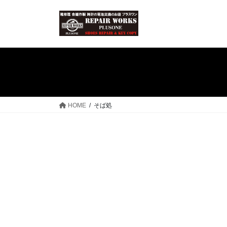
コ
ナ
ン
ビ
テ
ゲ
ン
ー
ツ
シ
へ
ョ
ス
ン
キ
に
ッ
移
HOME
そば処
プ
動