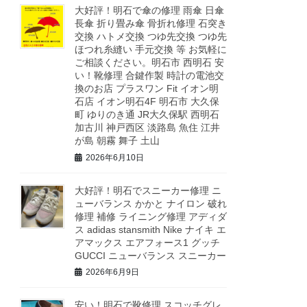
大好評！明石で傘の修理 雨傘 日傘
長傘 折り畳み傘 骨折れ修理 石突き
交換 ハトメ交換 つゆ先交換 つゆ先
ほつれ糸縫い 手元交換 等 お気軽に
ご相談ください。明石市 西明石 安
い！靴修理 合鍵作製 時計の電池交
換のお店 プラスワン Fit イオン明
石店 イオン明石4F 明石市 大久保
町 ゆりのき通 JR大久保駅 西明石
加古川 神戸西区 淡路島 魚住 江井
が島 朝霧 舞子 土山
2026年6月10日
大好評！明石でスニーカー修理 ニ
ューバランス かかと ナイロン 破れ
修理 補修 ライニング修理 アディダ
ス adidas stansmith Nike ナイキ エ
アマックス エアフォース1 グッチ
GUCCI ニューバランス スニーカー
2026年6月9日
安い！明石で靴修理 スコッチグレ