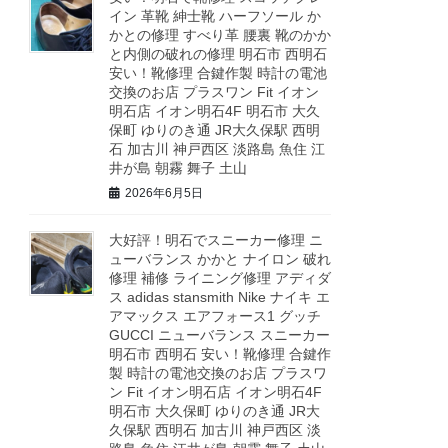
イン 革靴 紳士靴 ハーフソール か
かとの修理 すべり革 腰裏 靴のかか
と内側の破れの修理 明石市 西明石
安い！靴修理 合鍵作製 時計の電池
交換のお店 プラスワン Fit イオン
明石店 イオン明石4F 明石市 大久
保町 ゆりのき通 JR大久保駅 西明
石 加古川 神戸西区 淡路島 魚住 江
井が島 朝霧 舞子 土山
2026年6月5日
大好評！明石でスニーカー修理 ニ
ューバランス かかと ナイロン 破れ
修理 補修 ライニング修理 アディダ
ス adidas stansmith Nike ナイキ エ
アマックス エアフォース1 グッチ
GUCCI ニューバランス スニーカー
明石市 西明石 安い！靴修理 合鍵作
製 時計の電池交換のお店 プラスワ
ン Fit イオン明石店 イオン明石4F
明石市 大久保町 ゆりのき通 JR大
久保駅 西明石 加古川 神戸西区 淡