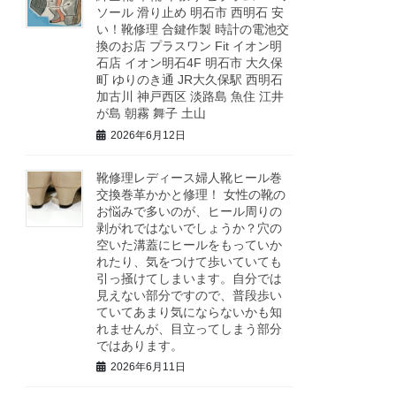
ソール 滑り止め 明石市 西明石 安
い！靴修理 合鍵作製 時計の電池交
換のお店 プラスワン Fit イオン明
石店 イオン明石4F 明石市 大久保
町 ゆりのき通 JR大久保駅 西明石
加古川 神戸西区 淡路島 魚住 江井
が島 朝霧 舞子 土山
2026年6月12日
靴修理レディース婦人靴ヒール巻
交換巻革かかと修理！ 女性の靴の
お悩みで多いのが、ヒール周りの
剥がれではないでしょうか？穴の
空いた溝蓋にヒールをもっていか
れたり、気をつけて歩いていても
引っ掻けてしまいます。自分では
見えない部分ですので、普段歩い
ていてあまり気にならないかも知
れませんが、目立ってしまう部分
ではあります。
2026年6月11日