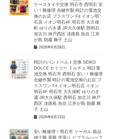
ケースタイヤ交換 明石市 西明石 安
い！靴修理 合鍵作製 時計の電池交
換のお店 プラスワン Fit イオン明
石店 イオン明石4F 明石市 大久保
町 ゆりのき通 JR大久保駅 西明石
加古川 神戸西区 淡路島 魚住 江井
が島 朝霧 舞子 土山
2026年6月28日
時計のバンドベルト交換 SEIKO
DOLCE セイコー ドルチェ 時計電
池交換 明石市 西明石 安い！靴修理
合鍵作製 時計の電池交換のお店 プ
ラスワン Fit イオン明石店 イオン
明石4F 明石市 大久保町 ゆりのき
通 JR大久保駅 西明石 加古川 神戸
西区 淡路島 魚住 江井が島 朝霧 舞
子 土山
2026年6月13日
安い靴修理！明石市 リーガル 新品
紳士靴 革靴 半張り ビブラムハーフ