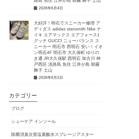
路島 魚住 江井が島 朝霧 舞子 土山
2026年6月4日
大好評！明石でスニーカー修理 ア
ディダス adidas stansmith Nike ナ
イキ エアマックス エアフォース1
グッチ GUCCI ニューバランス ス
ニーカー 明石市 西明石 安い！イオ
ン明石4F 明石市 大久保町 ゆりの
き通 JR大久保駅 西明石 加古川 神
戸西区 淡路島 魚住 江井が島 朝霧
舞子 土山
2026年6月2日
カテゴリー
ブログ
シューケア インソール
除菌消臭次亜塩素酸水スプレージアスター