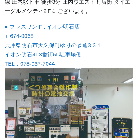
線 庄内駅下車 徒歩3分 庄内ウエスト商店街 ダイエ
ーグルメシティ2Ｆにございます。
● プラスワン Fit イオン明石店
〒674-0068
兵庫県明石市大久保町ゆりのき通3-3-1
イオン明石4F3番街5F駐車場側
TEL：078-937-7044