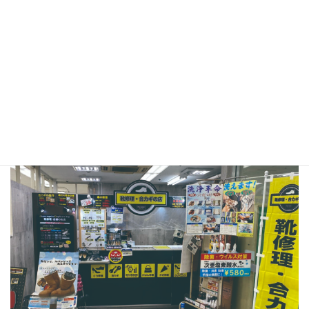
住吉店は東灘区住吉コープこうべシーアLiv3Fにご
ざいます。
●プラスワン イズミヤ昆陽店
〒664-0027
兵庫県伊丹市池尻1-1イズミヤ昆陽店 B1F
TEL：072-770-0202