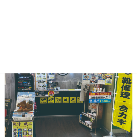
ざいます。
●プラスワン イズミヤ昆陽店
〒664-0027
兵庫県伊丹市池尻1-1イズミヤ昆陽店 B1F
TEL：072-770-0202