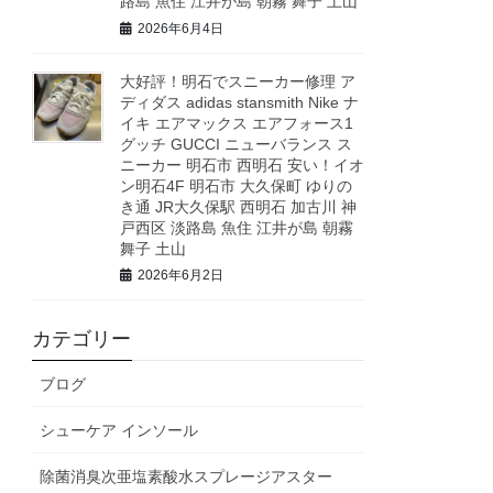
路島 魚住 江井が島 朝霧 舞子 土山
2026年6月4日
大好評！明石でスニーカー修理 ア
ディダス adidas stansmith Nike ナ
イキ エアマックス エアフォース1
グッチ GUCCI ニューバランス ス
ニーカー 明石市 西明石 安い！イオ
ン明石4F 明石市 大久保町 ゆりの
き通 JR大久保駅 西明石 加古川 神
戸西区 淡路島 魚住 江井が島 朝霧
舞子 土山
2026年6月2日
カテゴリー
ブログ
シューケア インソール
除菌消臭次亜塩素酸水スプレージアスター