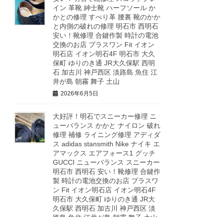
イン 革靴 紳士靴 ハーフソール か
かとの修理 すべり革 腰裏 靴のかか
と内側の破れの修理 明石市 西明石
安い！靴修理 合鍵作製 時計の電池
交換のお店 プラスワン Fit イオン
明石店 イオン明石4F 明石市 大久
保町 ゆりのき通 JR大久保駅 西明
石 加古川 神戸西区 淡路島 魚住 江
井が島 朝霧 舞子 土山
2026年6月5日
大好評！明石でスニーカー修理 ニ
ューバランス かかと ナイロン 破れ
修理 補修 ライニング修理 アディダ
ス adidas stansmith Nike ナイキ エ
アマックス エアフォース1 グッチ
GUCCI ニューバランス スニーカー
明石市 西明石 安い！靴修理 合鍵作
製 時計の電池交換のお店 プラスワ
ン Fit イオン明石店 イオン明石4F
明石市 大久保町 ゆりのき通 JR大
久保駅 西明石 加古川 神戸西区 淡