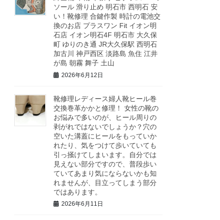
ソール 滑り止め 明石市 西明石 安
い！靴修理 合鍵作製 時計の電池交
換のお店 プラスワン Fit イオン明
石店 イオン明石4F 明石市 大久保
町 ゆりのき通 JR大久保駅 西明石
加古川 神戸西区 淡路島 魚住 江井
が島 朝霧 舞子 土山
2026年6月12日
靴修理レディース婦人靴ヒール巻
交換巻革かかと修理！ 女性の靴の
お悩みで多いのが、ヒール周りの
剥がれではないでしょうか？穴の
空いた溝蓋にヒールをもっていか
れたり、気をつけて歩いていても
引っ掻けてしまいます。自分では
見えない部分ですので、普段歩い
ていてあまり気にならないかも知
れませんが、目立ってしまう部分
ではあります。
2026年6月11日