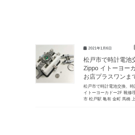
2021年1月6日
松戸市で時計電池
Zippo イトーヨ
お店プラスワンま
松戸市で時計電池交換、時計
イトーヨーカドー2F 靴修
市 松戸駅 亀有 金町 馬橋 上