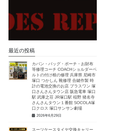
最近の投稿
カバン・バッグ・ポーチ・お財布
等修理コーチ COACHショルダーベ
ルトの付け根の修理 兵庫県 尼崎市
塚口 つかしん 靴修理 合鍵作製 時
計の電池交換のお店 プラスワン 塚
口さんさんタウン店 阪急電車 塚口
駅 武庫之荘 JR塚口駅 稲野 猪名寺
さんさんタウン１番館 SOCOLA塚
口クロス 塚口サンサン劇場
2026年6月29日
スーツケースタイヤ交換キャリー