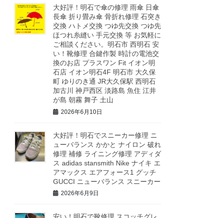
大好評！明石で傘の修理 雨傘 日傘
長傘 折り畳み傘 骨折れ修理 石突き
交換 ハトメ交換 つゆ先交換 つゆ先
ほつれ糸縫い 手元交換 等 お気軽に
ご相談ください。明石市 西明石 安
い！靴修理 合鍵作製 時計の電池交
換のお店 プラスワン Fit イオン明
石店 イオン明石4F 明石市 大久保
町 ゆりのき通 JR大久保駅 西明石
加古川 神戸西区 淡路島 魚住 江井
が島 朝霧 舞子 土山
2026年6月10日
大好評！明石でスニーカー修理 ニ
ューバランス かかと ナイロン 破れ
修理 補修 ライニング修理 アディダ
ス adidas stansmith Nike ナイキ エ
アマックス エアフォース1 グッチ
GUCCI ニューバランス スニーカー
2026年6月9日
安い！明石で靴修理 スコッチグレ