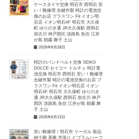
ケースタイヤ交換 明石市 西明石 安
い！靴修理 合鍵作製 時計の電池交
換のお店 プラスワン Fit イオン明
石店 イオン明石4F 明石市 大久保
町 ゆりのき通 JR大久保駅 西明石
加古川 神戸西区 淡路島 魚住 江井
が島 朝霧 舞子 土山
2026年6月28日
時計のバンドベルト交換 SEIKO
DOLCE セイコー ドルチェ 時計電
池交換 明石市 西明石 安い！靴修理
合鍵作製 時計の電池交換のお店 プ
ラスワン Fit イオン明石店 イオン
明石4F 明石市 大久保町 ゆりのき
通 JR大久保駅 西明石 加古川 神戸
西区 淡路島 魚住 江井が島 朝霧 舞
子 土山
2026年6月13日
安い靴修理！明石市 リーガル 新品
紳士靴 革靴 半張り ビブラムハーフ