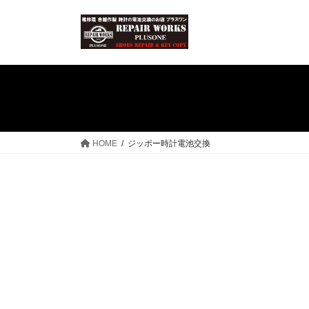
コ
ナ
ン
ビ
テ
ゲ
ン
ー
ツ
シ
へ
ョ
ス
ン
キ
に
ッ
移
HOME
ジッポー時計電池交換
プ
動