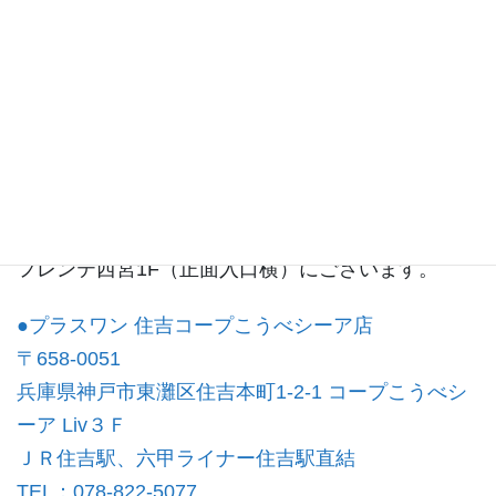
西宮店ブログ
プラスワンフレンテ西宮店は
フレンテ西宮1F（正面入口横）にございます。
●プラスワン 住吉コープこうべシーア店
〒658-0051
兵庫県神戸市東灘区住吉本町1-2-1
コープこうべシ
ーア Liv３Ｆ
ＪＲ住吉駅、六甲ライナー住吉駅直結
TEL：078-822-5077