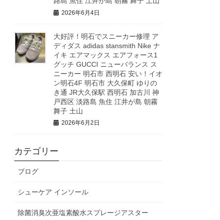
路島 魚住 江井が島 朝霧 舞子 土山
2026年6月4日
大好評！明石でスニーカー修理 ア
ディダス adidas stansmith Nike ナ
イキ エアマックス エアフォース1
グッチ GUCCI ニューバランス ス
ニーカー 明石市 西明石 安い！イオ
ン明石4F 明石市 大久保町 ゆりの
き通 JR大久保駅 西明石 加古川 神
戸西区 淡路島 魚住 江井が島 朝霧
舞子 土山
2026年6月2日
カテゴリー
ブログ
シューケア インソール
除菌消臭次亜塩素酸水スプレージアスター