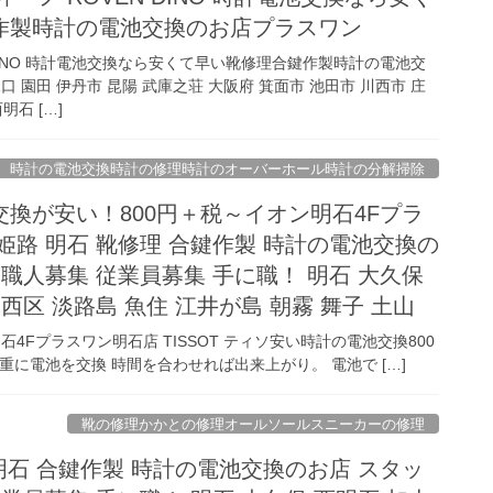
作製時計の電池交換のお店プラスワン
 DINO 時計電池交換なら安くて早い靴修理合鍵作製時計の電池交
 園田 伊丹市 昆陽 武庫之荘 大阪府 箕面市 池田市 川西市 庄
明石 […]
時計の電池交換時計の修理時計のオーバーホール時計の分解掃除
換が安い！800円＋税～イオン明石4Fプラ
姫路 明石 靴修理 合鍵作製 時計の電池交換の
 職人募集 従業員募集 手に職！ 明石 大久保
西区 淡路島 魚住 江井が島 朝霧 舞子 土山
4Fプラスワン明石店 TISSOT ティソ安い時計の電池交換800
に電池を交換 時間を合わせれば出来上がり。 電池で […]
靴の修理かかとの修理オールソールスニーカーの修理
 明石 合鍵作製 時計の電池交換のお店 スタッ