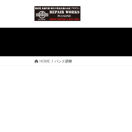
コ
ナ
ン
ビ
テ
ゲ
ン
ー
ツ
シ
へ
ョ
ス
ン
キ
に
ッ
移
HOME
バンド調整
プ
動