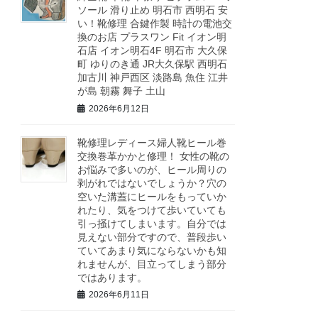
ソール 滑り止め 明石市 西明石 安
い！靴修理 合鍵作製 時計の電池交
換のお店 プラスワン Fit イオン明
石店 イオン明石4F 明石市 大久保
町 ゆりのき通 JR大久保駅 西明石
加古川 神戸西区 淡路島 魚住 江井
が島 朝霧 舞子 土山
2026年6月12日
靴修理レディース婦人靴ヒール巻
交換巻革かかと修理！ 女性の靴の
お悩みで多いのが、ヒール周りの
剥がれではないでしょうか？穴の
空いた溝蓋にヒールをもっていか
れたり、気をつけて歩いていても
引っ掻けてしまいます。自分では
見えない部分ですので、普段歩い
ていてあまり気にならないかも知
れませんが、目立ってしまう部分
ではあります。
2026年6月11日