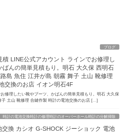
ブログ
積 LINE公式アカウント ラインでお修理し
かばんの簡単見積もり。明石 大久保 西明石
路島 魚住 江井が島 朝霧 舞子 土山 靴修理
池交換のお店 イオン明石4F
ンでお修理したい靴やブーツ、かばんの簡単見積もり。明石 大久保
舞子 土山 靴修理 合鍵作製 時計の電池交換のお店 […]
時計の電池交換時計の修理時計のオーバーホール時計の分解掃除
池交換 カシオ G-SHOCK ジーショック 電池