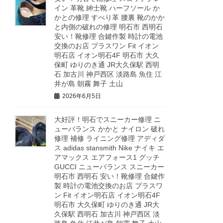
イン 革靴 紳士靴 ハーフソール か
かとの修理 すべり革 腰裏 靴のかか
と内側の破れの修理 明石市 西明石
安い！靴修理 合鍵作製 時計の電池
交換のお店 プラスワン Fit イオン
明石店 イオン明石4F 明石市 大久
保町 ゆりのき通 JR大久保駅 西明
石 加古川 神戸西区 淡路島 魚住 江
井が島 朝霧 舞子 土山
2026年6月5日
大好評！明石でスニーカー修理 ニ
ューバランス かかと ナイロン 破れ
修理 補修 ライニング修理 アディダ
ス adidas stansmith Nike ナイキ エ
アマックス エアフォース1 グッチ
GUCCI ニューバランス スニーカー
明石市 西明石 安い！靴修理 合鍵作
製 時計の電池交換のお店 プラスワ
ン Fit イオン明石店 イオン明石4F
明石市 大久保町 ゆりのき通 JR大
久保駅 西明石 加古川 神戸西区 淡