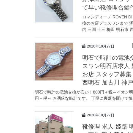
て早い靴修理合鍵
ロマンディーノ ROVEN
換のお店プラスワンまで 塚口
内 三国 十三 梅田 明石市 西
2020年10月27日
明石で時計の電池交
スワン明石店求人 
お店 スタッフ募集
西明石 加古川 神戸
明石で時計の電池交換が安い！800円＋税～イオン明石
円＋税～ お洒落な時計です。 丁寧に裏蓋を開けて慎重
2020年10月27日
靴修理 求人 姫路