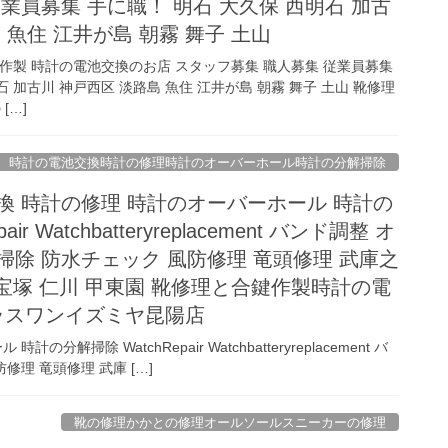
業員募集 手に職！ 明石 大久保 西明石 加古
 魚住 江井が島 朝霧 舞子 土山
合鍵作製 時計の電池交換のお店 スタッフ募集 職人募集 従業員募集
石 加古川 神戸西区 淡路島 魚住 江井が島 朝霧 舞子 土山 靴修理
[…]
時計の電池交換時計の修理時計のオーバーホール時計の分解掃除
換 時計の修理 時計のオーバーホール 時計の
ir Watchbatteryreplacement バンド調整 オ
掃除 防水チェック 風防修理 竜頭修理 武庫之
 宝塚 仁川 甲東園 靴修理と合鍵作製時計の電
ラスワンイズミヤ昆陽店
掃除 WatchRepair Watchbatteryreplacement バ
理 竜頭修理 武庫 […]
靴の修理かかとの修理オールソールスニーカーの修理