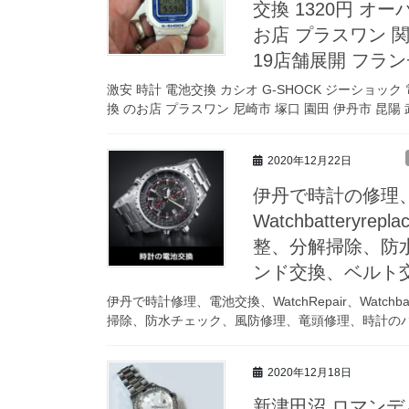
交換 1320円 オ
お店 プラスワン 関
19店舗展開 フラ
激安 時計 電池交換 カシオ G-SHOCK ジーショック
換 のお店 プラスワン 尼崎市 塚口 園田 伊丹市 昆陽 
2020年12月22日
伊丹で時計の修理、時
Watchbattery
整、分解掃除、防
ンド交換、ベルト
伊丹で時計修理、電池交換、WatchRepair、Watchb
掃除、防水チェック、風防修理、竜頭修理、時計のバ
2020年12月18日
新津田沼 ロマンディ