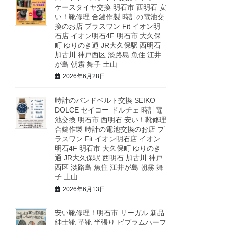
ケースタイヤ交換 明石市 西明石 安
い！靴修理 合鍵作製 時計の電池交
換のお店 プラスワン Fit イオン明
石店 イオン明石4F 明石市 大久保
町 ゆりのき通 JR大久保駅 西明石
加古川 神戸西区 淡路島 魚住 江井
が島 朝霧 舞子 土山
2026年6月28日
時計のバンドベルト交換 SEIKO
DOLCE セイコー ドルチェ 時計電
池交換 明石市 西明石 安い！靴修理
合鍵作製 時計の電池交換のお店 プ
ラスワン Fit イオン明石店 イオン
明石4F 明石市 大久保町 ゆりのき
通 JR大久保駅 西明石 加古川 神戸
西区 淡路島 魚住 江井が島 朝霧 舞
子 土山
2026年6月13日
安い靴修理！明石市 リーガル 新品
紳士靴 革靴 半張り ビブラムハーフ