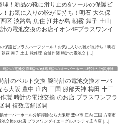
修理！新品の靴に滑り止め&ソールの保護ビ
ル！お気に入りの靴が長持ち！明石 大久保
西区 淡路島 魚住 江井が島 朝霧 舞子 土山
時計の電池交換のお店イオン4Fプラスワンイ
ルの保護ビブラムハーフソール！お気に入りの靴が長持ち！明石
朝霧 舞子 土山 靴修理 合鍵作製 時計の電池交 […]
時計の電池交換時計の修理時計のオーバーホール時計の分解掃除
 時計のベルト交換 腕時計の電池交換オーバ
ら大阪 豊中 庄内 三国 服部天神 梅田 十三
鍵作製 時計の電池交換 のお店 プラスワンフラ
展開 複数店舗展開
換オーバーホール分解掃除なら大阪府 豊中市 庄内 三国 方南市
の電池交換のお店 プラスワンダイエーグルメシティ庄内店 […]