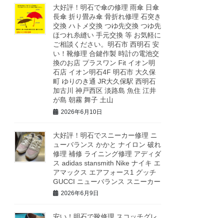
大好評！明石で傘の修理 雨傘 日傘
長傘 折り畳み傘 骨折れ修理 石突き
交換 ハトメ交換 つゆ先交換 つゆ先
ほつれ糸縫い 手元交換 等 お気軽に
ご相談ください。明石市 西明石 安
い！靴修理 合鍵作製 時計の電池交
換のお店 プラスワン Fit イオン明
石店 イオン明石4F 明石市 大久保
町 ゆりのき通 JR大久保駅 西明石
加古川 神戸西区 淡路島 魚住 江井
が島 朝霧 舞子 土山
2026年6月10日
大好評！明石でスニーカー修理 ニ
ューバランス かかと ナイロン 破れ
修理 補修 ライニング修理 アディダ
ス adidas stansmith Nike ナイキ エ
アマックス エアフォース1 グッチ
GUCCI ニューバランス スニーカー
2026年6月9日
安い！明石で靴修理 スコッチグレ