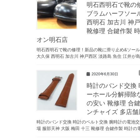
明石西明石で靴の
ブラムハーフソー
西明石 加古川 神戸
靴修理 合鍵作製 
オン明石店
明石西明石で靴の修理！新品の靴に滑り止め&ソー
大久保 西明石 加古川 神戸西区 淡路島 魚住 江井が島 
2020年6月30日
時計のバンド交換
ーホール分解掃除な
の安い 靴修理 合
ンチャイズ 多店舗
時計のバンド交換 時計のベルト交換 腕時計の電池交
場 服部天神 大阪 梅田 十三 靴修理 合鍵作製 時計