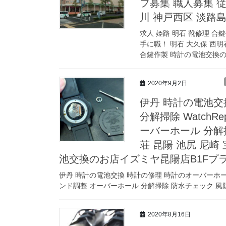
フ募集 職人募集 従
川 神戸西区 淡路島
求人 姫路 明石 靴修理 
手に職！ 明石 大久保 西明
合鍵作製 時計の電池交換の 
2020年9月2日
伊丹 時計の電池交
分解掃除 WatchRepa
ーバーホール 分解
荘 昆陽 池尻 尼崎
池交換のお店イズミヤ昆陽店B1Fプ
伊丹 時計の電池交換 時計の修理 時計のオーバーホール 時計の分解
ンド調整 オーバーホール 分解掃除 防水チェック 風防修
2020年8月16日