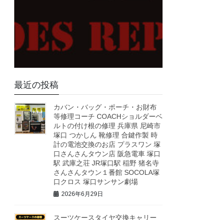
最近の投稿
カバン・バッグ・ポーチ・お財布
等修理コーチ COACHショルダーベ
ルトの付け根の修理 兵庫県 尼崎市
塚口 つかしん 靴修理 合鍵作製 時
計の電池交換のお店 プラスワン 塚
口さんさんタウン店 阪急電車 塚口
駅 武庫之荘 JR塚口駅 稲野 猪名寺
さんさんタウン１番館 SOCOLA塚
口クロス 塚口サンサン劇場
2026年6月29日
スーツケースタイヤ交換キャリー