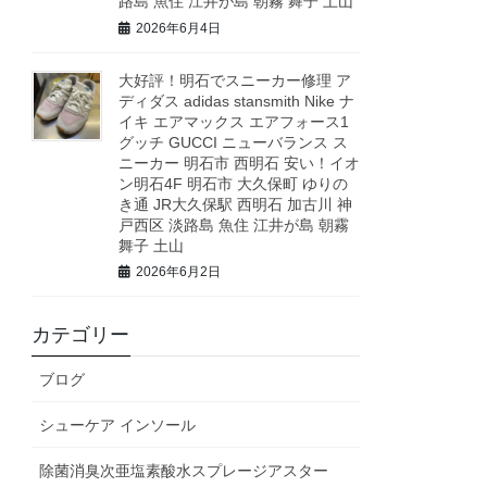
路島 魚住 江井が島 朝霧 舞子 土山
2026年6月4日
大好評！明石でスニーカー修理 ア
ディダス adidas stansmith Nike ナ
イキ エアマックス エアフォース1
グッチ GUCCI ニューバランス ス
ニーカー 明石市 西明石 安い！イオ
ン明石4F 明石市 大久保町 ゆりの
き通 JR大久保駅 西明石 加古川 神
戸西区 淡路島 魚住 江井が島 朝霧
舞子 土山
2026年6月2日
カテゴリー
ブログ
シューケア インソール
除菌消臭次亜塩素酸水スプレージアスター