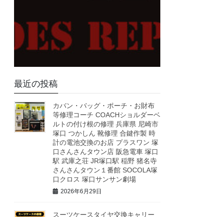
最近の投稿
カバン・バッグ・ポーチ・お財布
等修理コーチ COACHショルダーベ
ルトの付け根の修理 兵庫県 尼崎市
塚口 つかしん 靴修理 合鍵作製 時
計の電池交換のお店 プラスワン 塚
口さんさんタウン店 阪急電車 塚口
駅 武庫之荘 JR塚口駅 稲野 猪名寺
さんさんタウン１番館 SOCOLA塚
口クロス 塚口サンサン劇場
2026年6月29日
スーツケースタイヤ交換キャリー