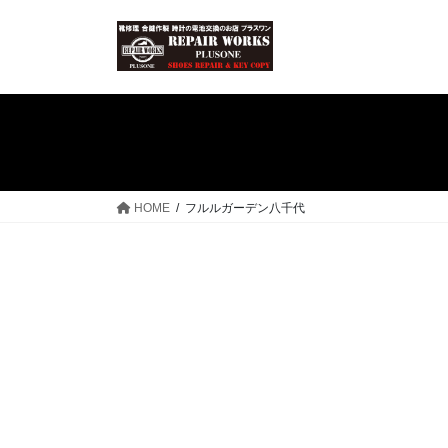
コ
ナ
ン
ビ
テ
ゲ
ン
ー
ツ
シ
へ
ョ
ス
ン
キ
に
ッ
移
HOME
フルルガーデン八千代
プ
動