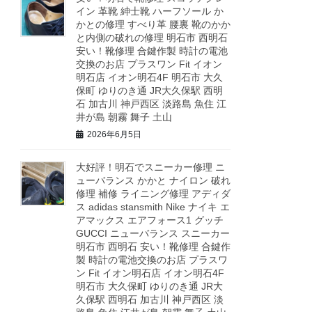
イン 革靴 紳士靴 ハーフソール か
かとの修理 すべり革 腰裏 靴のかか
と内側の破れの修理 明石市 西明石
安い！靴修理 合鍵作製 時計の電池
交換のお店 プラスワン Fit イオン
明石店 イオン明石4F 明石市 大久
保町 ゆりのき通 JR大久保駅 西明
石 加古川 神戸西区 淡路島 魚住 江
井が島 朝霧 舞子 土山
2026年6月5日
大好評！明石でスニーカー修理 ニ
ューバランス かかと ナイロン 破れ
修理 補修 ライニング修理 アディダ
ス adidas stansmith Nike ナイキ エ
アマックス エアフォース1 グッチ
GUCCI ニューバランス スニーカー
明石市 西明石 安い！靴修理 合鍵作
製 時計の電池交換のお店 プラスワ
ン Fit イオン明石店 イオン明石4F
明石市 大久保町 ゆりのき通 JR大
久保駅 西明石 加古川 神戸西区 淡