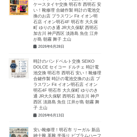
ケースタイヤ交換 明石市 西明石 安
い！靴修理 合鍵作製 時計の電池交
換のお店 プラスワン Fit イオン明
石店 イオン明石4F 明石市 大久保
町 ゆりのき通 JR大久保駅 西明石
加古川 神戸西区 淡路島 魚住 江井
が島 朝霧 舞子 土山
2026年6月28日
時計のバンドベルト交換 SEIKO
DOLCE セイコー ドルチェ 時計電
池交換 明石市 西明石 安い！靴修理
合鍵作製 時計の電池交換のお店 プ
ラスワン Fit イオン明石店 イオン
明石4F 明石市 大久保町 ゆりのき
通 JR大久保駅 西明石 加古川 神戸
西区 淡路島 魚住 江井が島 朝霧 舞
子 土山
2026年6月13日
安い靴修理！明石市 リーガル 新品
紳士靴 革靴 半張り ビブラムハーフ