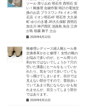
ソール 滑り止め 明石市 西明石 安
い！靴修理 合鍵作製 時計の電池交
換のお店 プラスワン Fit イオン明
石店 イオン明石4F 明石市 大久保
町 ゆりのき通 JR大久保駅 西明石
加古川 神戸西区 淡路島 魚住 江井
が島 朝霧 舞子 土山
2026年6月12日
靴修理レディース婦人靴ヒール巻
交換巻革かかと修理！ 女性の靴の
お悩みで多いのが、ヒール周りの
剥がれではないでしょうか？穴の
空いた溝蓋にヒールをもっていか
れたり、気をつけて歩いていても
引っ掻けてしまいます。自分では
見えない部分ですので、普段歩い
ていてあまり気にならないかも知
れませんが、目立ってしまう部分
ではあります。
2026年6月11日