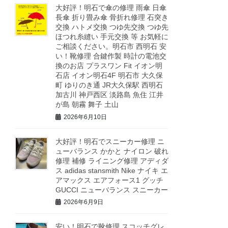
大好評！明石で傘の修理 雨傘 日傘
長傘 折り畳み傘 骨折れ修理 石突き
交換 ハトメ交換 つゆ先交換 つゆ先
ほつれ糸縫い 手元交換 等 お気軽に
ご相談ください。明石市 西明石 安
い！靴修理 合鍵作製 時計の電池交
換のお店 プラスワン Fit イオン明
石店 イオン明石4F 明石市 大久保
町 ゆりのき通 JR大久保駅 西明石
加古川 神戸西区 淡路島 魚住 江井
が島 朝霧 舞子 土山
2026年6月10日
大好評！明石でスニーカー修理 ニ
ューバランス かかと ナイロン 破れ
修理 補修 ライニング修理 アディダ
ス adidas stansmith Nike ナイキ エ
アマックス エアフォース1 グッチ
GUCCI ニューバランス スニーカー
2026年6月9日
安い！明石で靴修理 スコッチグレ