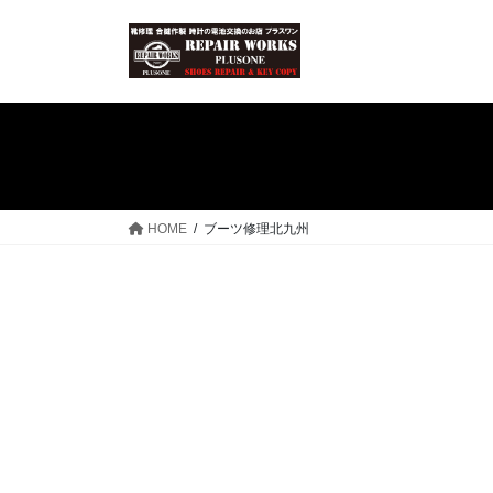
コ
ナ
ン
ビ
テ
ゲ
ン
ー
ツ
シ
へ
ョ
ス
ン
キ
に
ッ
移
HOME
ブーツ修理北九州
プ
動