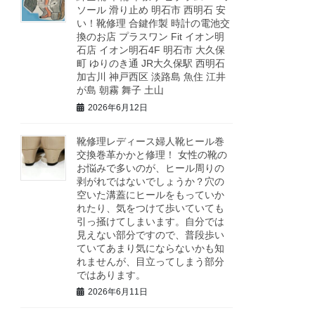
ソール 滑り止め 明石市 西明石 安
い！靴修理 合鍵作製 時計の電池交
換のお店 プラスワン Fit イオン明
石店 イオン明石4F 明石市 大久保
町 ゆりのき通 JR大久保駅 西明石
加古川 神戸西区 淡路島 魚住 江井
が島 朝霧 舞子 土山
2026年6月12日
靴修理レディース婦人靴ヒール巻
交換巻革かかと修理！ 女性の靴の
お悩みで多いのが、ヒール周りの
剥がれではないでしょうか？穴の
空いた溝蓋にヒールをもっていか
れたり、気をつけて歩いていても
引っ掻けてしまいます。自分では
見えない部分ですので、普段歩い
ていてあまり気にならないかも知
れませんが、目立ってしまう部分
ではあります。
2026年6月11日