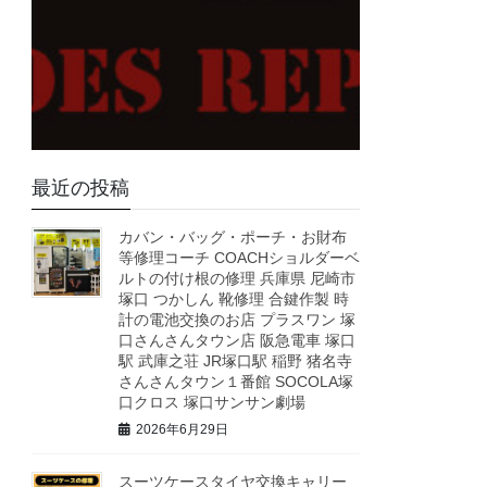
最近の投稿
カバン・バッグ・ポーチ・お財布
等修理コーチ COACHショルダーベ
ルトの付け根の修理 兵庫県 尼崎市
塚口 つかしん 靴修理 合鍵作製 時
計の電池交換のお店 プラスワン 塚
口さんさんタウン店 阪急電車 塚口
駅 武庫之荘 JR塚口駅 稲野 猪名寺
さんさんタウン１番館 SOCOLA塚
口クロス 塚口サンサン劇場
2026年6月29日
スーツケースタイヤ交換キャリー