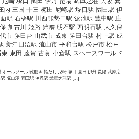
 尼崎 塚口 園田 伊丹 昆陽 武庫之荘 大阪 箕
 庄内 三国 十三 梅田 尼崎駅 塚口駅 園田駅 伊
面駅 石橋駅 川西能勢口駅 蛍池駅 豊中駅 庄
保 加古川 姫路 飾磨 明石駅 西明石駅 大久保
代市 勝田台 山武市 成東 勝田台駅 村上駅 成
駅 新津田沼駅 流山市 平和台駅 松戸市 松戸
幡東 東田 遠賀 古賀 小倉駅 スペースワールド
オールソール 靴磨き 幅だし 尼崎 塚口 園田 伊丹 昆陽 武庫之
崎駅 塚口駅 園田駅 伊丹駅 武庫之荘駅 […]