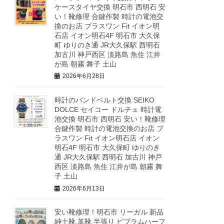
ケースタイヤ交換 明石市 西明石 安
い！靴修理 合鍵作製 時計の電池交
換のお店 プラスワン Fit イオン明
石店 イオン明石4F 明石市 大久保
町 ゆりのき通 JR大久保駅 西明石
加古川 神戸西区 淡路島 魚住 江井
が島 朝霧 舞子 土山
2026年6月28日
時計のバンドベルト交換 SEIKO
DOLCE セイコー ドルチェ 時計電
池交換 明石市 西明石 安い！靴修理
合鍵作製 時計の電池交換のお店 プ
ラスワン Fit イオン明石店 イオン
明石4F 明石市 大久保町 ゆりのき
通 JR大久保駅 西明石 加古川 神戸
西区 淡路島 魚住 江井が島 朝霧 舞
子 土山
2026年6月13日
安い靴修理！明石市 リーガル 新品
紳士靴 革靴 半張り ビブラムハーフ