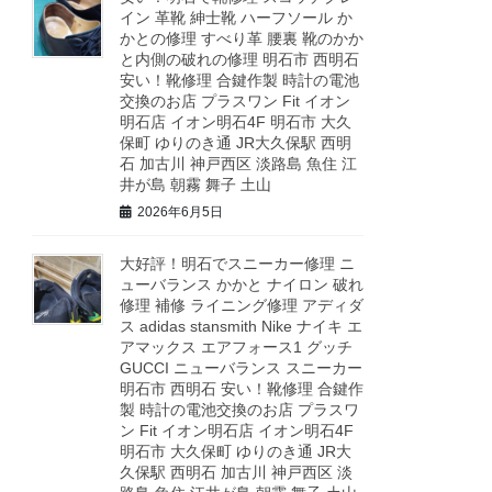
イン 革靴 紳士靴 ハーフソール か
かとの修理 すべり革 腰裏 靴のかか
と内側の破れの修理 明石市 西明石
安い！靴修理 合鍵作製 時計の電池
交換のお店 プラスワン Fit イオン
明石店 イオン明石4F 明石市 大久
保町 ゆりのき通 JR大久保駅 西明
石 加古川 神戸西区 淡路島 魚住 江
井が島 朝霧 舞子 土山
2026年6月5日
大好評！明石でスニーカー修理 ニ
ューバランス かかと ナイロン 破れ
修理 補修 ライニング修理 アディダ
ス adidas stansmith Nike ナイキ エ
アマックス エアフォース1 グッチ
GUCCI ニューバランス スニーカー
明石市 西明石 安い！靴修理 合鍵作
製 時計の電池交換のお店 プラスワ
ン Fit イオン明石店 イオン明石4F
明石市 大久保町 ゆりのき通 JR大
久保駅 西明石 加古川 神戸西区 淡