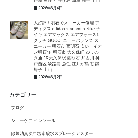
路島 魚住 江井が島 朝霧 舞子 土山
2026年6月4日
大好評！明石でスニーカー修理 ア
ディダス adidas stansmith Nike ナ
イキ エアマックス エアフォース1
グッチ GUCCI ニューバランス ス
ニーカー 明石市 西明石 安い！イオ
ン明石4F 明石市 大久保町 ゆりの
き通 JR大久保駅 西明石 加古川 神
戸西区 淡路島 魚住 江井が島 朝霧
舞子 土山
2026年6月2日
カテゴリー
ブログ
シューケア インソール
除菌消臭次亜塩素酸水スプレージアスター