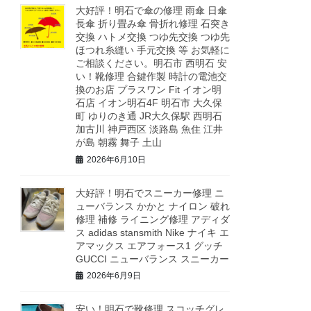
大好評！明石で傘の修理 雨傘 日傘
長傘 折り畳み傘 骨折れ修理 石突き
交換 ハトメ交換 つゆ先交換 つゆ先
ほつれ糸縫い 手元交換 等 お気軽に
ご相談ください。明石市 西明石 安
い！靴修理 合鍵作製 時計の電池交
換のお店 プラスワン Fit イオン明
石店 イオン明石4F 明石市 大久保
町 ゆりのき通 JR大久保駅 西明石
加古川 神戸西区 淡路島 魚住 江井
が島 朝霧 舞子 土山
2026年6月10日
大好評！明石でスニーカー修理 ニ
ューバランス かかと ナイロン 破れ
修理 補修 ライニング修理 アディダ
ス adidas stansmith Nike ナイキ エ
アマックス エアフォース1 グッチ
GUCCI ニューバランス スニーカー
2026年6月9日
安い！明石で靴修理 スコッチグレ