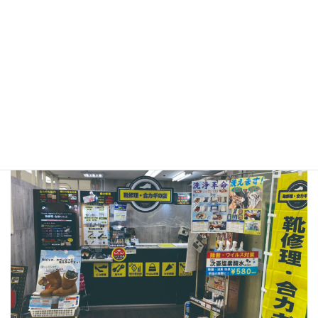
住吉店は東灘区住吉コープこうべシーアLiv3Fにご
ざいます。
●プラスワン イズミヤ昆陽店
〒664-0027
兵庫県伊丹市池尻1-1イズミヤ昆陽店 B1F
TEL：072-770-0202