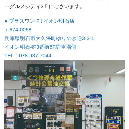
ーグルメシティ2Ｆにございます。
● プラスワン Fit イオン明石店
〒674-0068
兵庫県明石市大久保町ゆりのき通3-3-1
イオン明石4F3番街5F駐車場側
TEL：078-937-7044