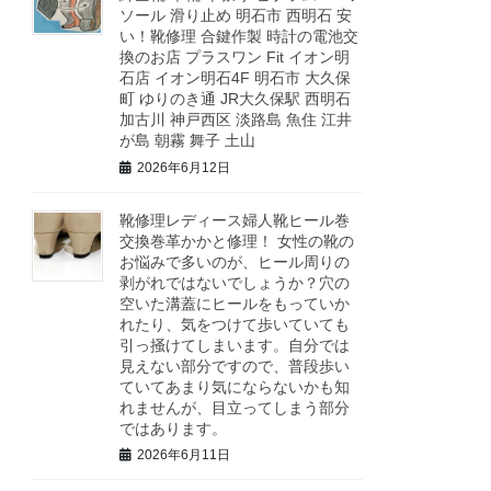
ソール 滑り止め 明石市 西明石 安
い！靴修理 合鍵作製 時計の電池交
換のお店 プラスワン Fit イオン明
石店 イオン明石4F 明石市 大久保
町 ゆりのき通 JR大久保駅 西明石
加古川 神戸西区 淡路島 魚住 江井
が島 朝霧 舞子 土山
2026年6月12日
靴修理レディース婦人靴ヒール巻
交換巻革かかと修理！ 女性の靴の
お悩みで多いのが、ヒール周りの
剥がれではないでしょうか？穴の
空いた溝蓋にヒールをもっていか
れたり、気をつけて歩いていても
引っ掻けてしまいます。自分では
見えない部分ですので、普段歩い
ていてあまり気にならないかも知
れませんが、目立ってしまう部分
ではあります。
2026年6月11日