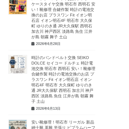
ケースタイヤ交換 明石市 西明石 安
い！靴修理 合鍵作製 時計の電池交
換のお店 プラスワン Fit イオン明
石店 イオン明石4F 明石市 大久保
町 ゆりのき通 JR大久保駅 西明石
加古川 神戸西区 淡路島 魚住 江井
が島 朝霧 舞子 土山
2026年6月28日
時計のバンドベルト交換 SEIKO
DOLCE セイコー ドルチェ 時計電
池交換 明石市 西明石 安い！靴修理
合鍵作製 時計の電池交換のお店 プ
ラスワン Fit イオン明石店 イオン
明石4F 明石市 大久保町 ゆりのき
通 JR大久保駅 西明石 加古川 神戸
西区 淡路島 魚住 江井が島 朝霧 舞
子 土山
2026年6月13日
安い靴修理！明石市 リーガル 新品
紳士靴 革靴 半張り ビブラムハーフ