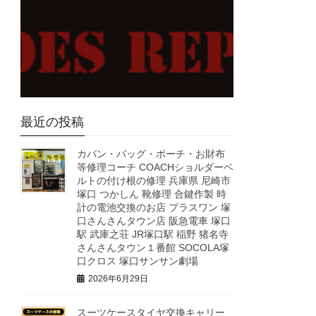
最近の投稿
カバン・バッグ・ポーチ・お財布
等修理コーチ COACHショルダーベ
ルトの付け根の修理 兵庫県 尼崎市
塚口 つかしん 靴修理 合鍵作製 時
計の電池交換のお店 プラスワン 塚
口さんさんタウン店 阪急電車 塚口
駅 武庫之荘 JR塚口駅 稲野 猪名寺
さんさんタウン１番館 SOCOLA塚
口クロス 塚口サンサン劇場
2026年6月29日
スーツケースタイヤ交換キャリー