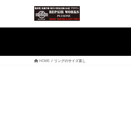
コ
ナ
ン
ビ
テ
ゲ
ン
ー
ツ
シ
へ
ョ
ス
ン
キ
に
ッ
移
HOME
リングのサイズ直し
プ
動