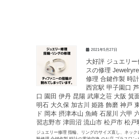
2021年5月27日
大好評 ジュエリ
スの修理 Jewelryrepa
修理 合鍵作製 時計
西宮駅 甲子園口 芦
口 園田 伊丹 昆陽 武庫之荘 大阪 箕面
明石 大久保 加古川 姫路 飾磨 神戸
ド 岡本 摂津本山 魚崎 石屋川 六甲 
習志野市 津田沼 流山市 松戸市 松戸
ジュエリー修理 指輪、リングのサイズ直し、ネックレスの修理 Jewel
靴修理 合鍵作製 時計の電池交換 のお店 プラスワンまで