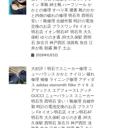
イン 革靴 紳士靴 ハーフソール か
かとの修理 すべり革 腰裏 靴のかか
と内側の破れの修理 明石市 西明石
安い！靴修理 合鍵作製 時計の電池
交換のお店 プラスワン Fit イオン
明石店 イオン明石4F 明石市 大久
保町 ゆりのき通 JR大久保駅 西明
石 加古川 神戸西区 淡路島 魚住 江
井が島 朝霧 舞子 土山
2026年6月5日
大好評！明石でスニーカー修理 ニ
ューバランス かかと ナイロン 破れ
修理 補修 ライニング修理 アディダ
ス adidas stansmith Nike ナイキ エ
アマックス エアフォース1 グッチ
GUCCI ニューバランス スニーカー
明石市 西明石 安い！靴修理 合鍵作
製 時計の電池交換のお店 プラスワ
ン Fit イオン明石店 イオン明石4F
明石市 大久保町 ゆりのき通 JR大
久保駅 西明石 加古川 神戸西区 淡