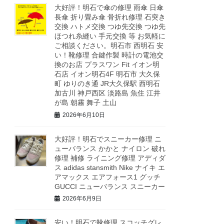
大好評！明石で傘の修理 雨傘 日傘
長傘 折り畳み傘 骨折れ修理 石突き
交換 ハトメ交換 つゆ先交換 つゆ先
ほつれ糸縫い 手元交換 等 お気軽に
ご相談ください。明石市 西明石 安
い！靴修理 合鍵作製 時計の電池交
換のお店 プラスワン Fit イオン明
石店 イオン明石4F 明石市 大久保
町 ゆりのき通 JR大久保駅 西明石
加古川 神戸西区 淡路島 魚住 江井
が島 朝霧 舞子 土山
2026年6月10日
大好評！明石でスニーカー修理 ニ
ューバランス かかと ナイロン 破れ
修理 補修 ライニング修理 アディダ
ス adidas stansmith Nike ナイキ エ
アマックス エアフォース1 グッチ
GUCCI ニューバランス スニーカー
2026年6月9日
安い！明石で靴修理 スコッチグレ