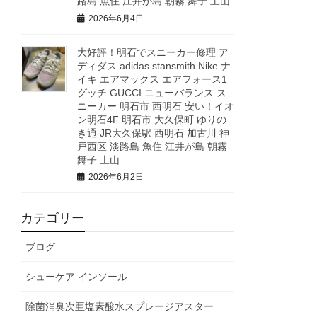
路島 魚住 江井が島 朝霧 舞子 土山
2026年6月4日
大好評！明石でスニーカー修理 ア
ディダス adidas stansmith Nike ナ
イキ エアマックス エアフォース1
グッチ GUCCI ニューバランス ス
ニーカー 明石市 西明石 安い！イオ
ン明石4F 明石市 大久保町 ゆりの
き通 JR大久保駅 西明石 加古川 神
戸西区 淡路島 魚住 江井が島 朝霧
舞子 土山
2026年6月2日
カテゴリー
ブログ
シューケア インソール
除菌消臭次亜塩素酸水スプレージアスター