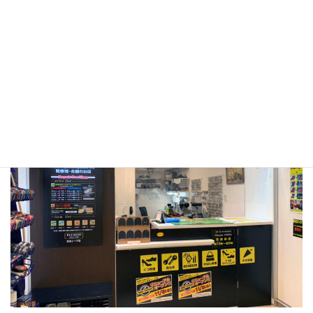
兵庫県神戸市東灘区住吉本町1-2-1
コープこうべシ
ーア Liv３Ｆ
ＪＲ住吉駅、六甲ライナー住吉駅直結
TEL：078-822-5077