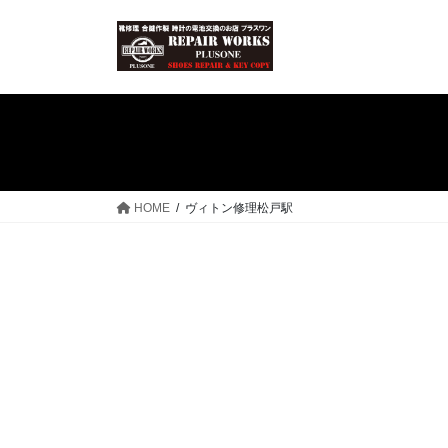
コ
ナ
ン
ビ
テ
ゲ
ン
ー
ツ
シ
へ
ョ
ス
ン
キ
に
ッ
移
HOME
ヴィトン修理松戸駅
プ
動