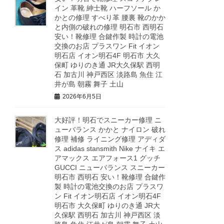
イン 革靴 紳士靴 ハーフソール か
かとの修理 すべり革 腰裏 靴のかか
と内側の破れの修理 明石市 西明石
安い！靴修理 合鍵作製 時計の電池
交換のお店 プラスワン Fit イオン
明石店 イオン明石4F 明石市 大久
保町 ゆりのき通 JR大久保駅 西明
石 加古川 神戸西区 淡路島 魚住 江
井が島 朝霧 舞子 土山
2026年6月5日
大好評！明石でスニーカー修理 ニ
ューバランス かかと ナイロン 破れ
修理 補修 ライニング修理 アディダ
ス adidas stansmith Nike ナイキ エ
アマックス エアフォース1 グッチ
GUCCI ニューバランス スニーカー
明石市 西明石 安い！靴修理 合鍵作
製 時計の電池交換のお店 プラスワ
ン Fit イオン明石店 イオン明石4F
明石市 大久保町 ゆりのき通 JR大
久保駅 西明石 加古川 神戸西区 淡