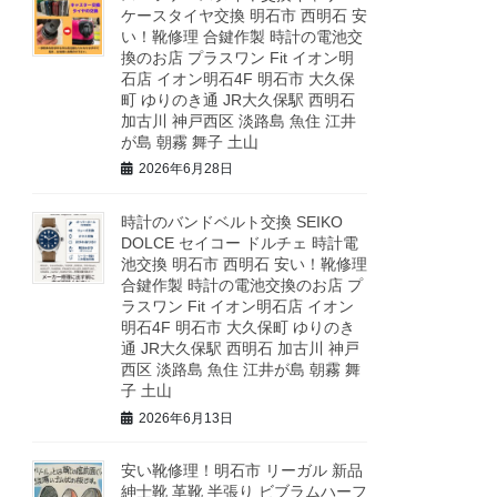
ケースタイヤ交換 明石市 西明石 安
い！靴修理 合鍵作製 時計の電池交
換のお店 プラスワン Fit イオン明
石店 イオン明石4F 明石市 大久保
町 ゆりのき通 JR大久保駅 西明石
加古川 神戸西区 淡路島 魚住 江井
が島 朝霧 舞子 土山
2026年6月28日
時計のバンドベルト交換 SEIKO
DOLCE セイコー ドルチェ 時計電
池交換 明石市 西明石 安い！靴修理
合鍵作製 時計の電池交換のお店 プ
ラスワン Fit イオン明石店 イオン
明石4F 明石市 大久保町 ゆりのき
通 JR大久保駅 西明石 加古川 神戸
西区 淡路島 魚住 江井が島 朝霧 舞
子 土山
2026年6月13日
安い靴修理！明石市 リーガル 新品
紳士靴 革靴 半張り ビブラムハーフ