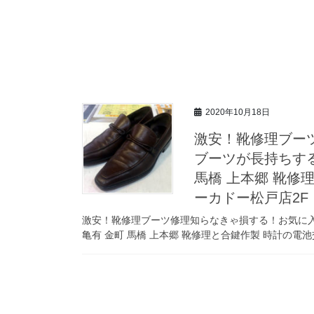
2020年10月18日
激安！靴修理ブー
ブーツが長持ちする
馬橋 上本郷 靴修
ーカドー松戸店2F
激安！靴修理ブーツ修理知らなきゃ損する！お気に入
亀有 金町 馬橋 上本郷 靴修理と合鍵作製 時計の電池