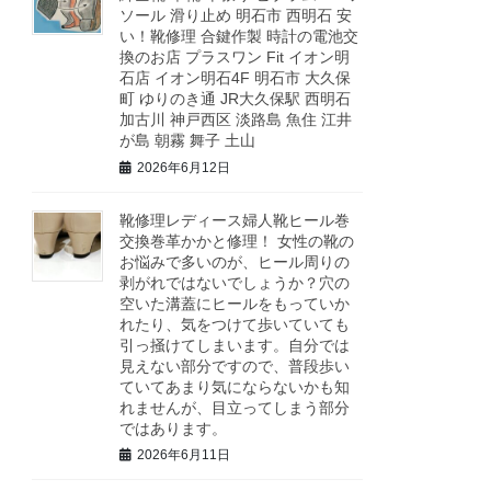
ソール 滑り止め 明石市 西明石 安
い！靴修理 合鍵作製 時計の電池交
換のお店 プラスワン Fit イオン明
石店 イオン明石4F 明石市 大久保
町 ゆりのき通 JR大久保駅 西明石
加古川 神戸西区 淡路島 魚住 江井
が島 朝霧 舞子 土山
2026年6月12日
靴修理レディース婦人靴ヒール巻
交換巻革かかと修理！ 女性の靴の
お悩みで多いのが、ヒール周りの
剥がれではないでしょうか？穴の
空いた溝蓋にヒールをもっていか
れたり、気をつけて歩いていても
引っ掻けてしまいます。自分では
見えない部分ですので、普段歩い
ていてあまり気にならないかも知
れませんが、目立ってしまう部分
ではあります。
2026年6月11日