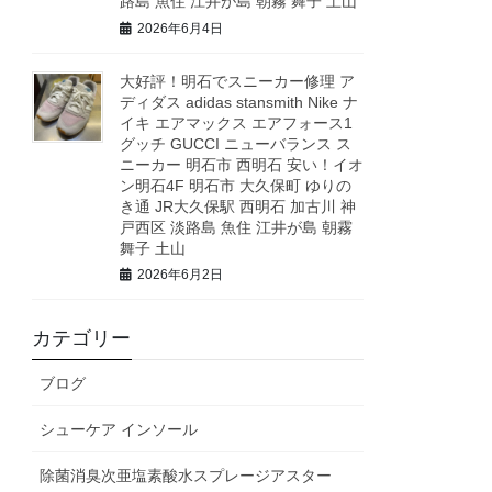
路島 魚住 江井が島 朝霧 舞子 土山
2026年6月4日
大好評！明石でスニーカー修理 ア
ディダス adidas stansmith Nike ナ
イキ エアマックス エアフォース1
グッチ GUCCI ニューバランス ス
ニーカー 明石市 西明石 安い！イオ
ン明石4F 明石市 大久保町 ゆりの
き通 JR大久保駅 西明石 加古川 神
戸西区 淡路島 魚住 江井が島 朝霧
舞子 土山
2026年6月2日
カテゴリー
ブログ
シューケア インソール
除菌消臭次亜塩素酸水スプレージアスター