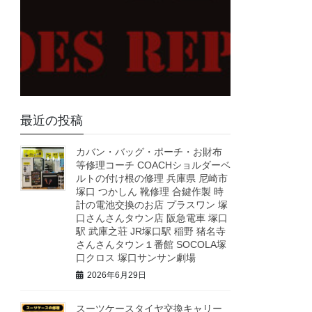
最近の投稿
カバン・バッグ・ポーチ・お財布
等修理コーチ COACHショルダーベ
ルトの付け根の修理 兵庫県 尼崎市
塚口 つかしん 靴修理 合鍵作製 時
計の電池交換のお店 プラスワン 塚
口さんさんタウン店 阪急電車 塚口
駅 武庫之荘 JR塚口駅 稲野 猪名寺
さんさんタウン１番館 SOCOLA塚
口クロス 塚口サンサン劇場
2026年6月29日
スーツケースタイヤ交換キャリー