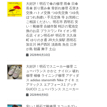
大好評！明石で傘の修理 雨傘 日傘
長傘 折り畳み傘 骨折れ修理 石突き
交換 ハトメ交換 つゆ先交換 つゆ先
ほつれ糸縫い 手元交換 等 お気軽に
ご相談ください。明石市 西明石 安
い！靴修理 合鍵作製 時計の電池交
換のお店 プラスワン Fit イオン明
石店 イオン明石4F 明石市 大久保
町 ゆりのき通 JR大久保駅 西明石
加古川 神戸西区 淡路島 魚住 江井
が島 朝霧 舞子 土山
2026年6月10日
大好評！明石でスニーカー修理 ニ
ューバランス かかと ナイロン 破れ
修理 補修 ライニング修理 アディダ
ス adidas stansmith Nike ナイキ エ
アマックス エアフォース1 グッチ
GUCCI ニューバランス スニーカー
2026年6月9日
安い！明石で靴修理 スコッチグレ