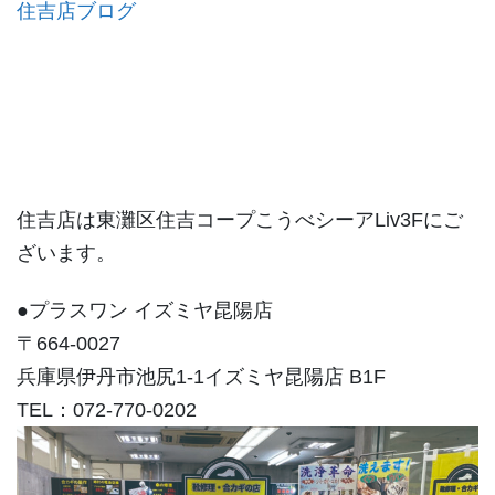
住吉店ブログ
住吉店は東灘区住吉コープこうべシーアLiv3Fにご
ざいます。
●プラスワン イズミヤ昆陽店
〒664-0027
兵庫県伊丹市池尻1-1イズミヤ昆陽店 B1F
TEL：072-770-0202