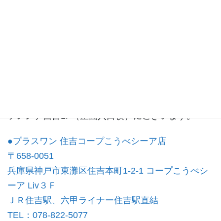
西宮店ブログ
プラスワンフレンテ西宮店は
フレンテ西宮1F（正面入口横）にございます。
●プラスワン 住吉コープこうべシーア店
〒658-0051
兵庫県神戸市東灘区住吉本町1-2-1
コープこうべシ
ーア Liv３Ｆ
ＪＲ住吉駅、六甲ライナー住吉駅直結
TEL：078-822-5077