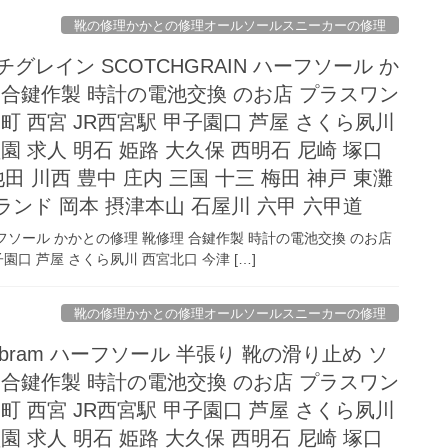
靴の修理かかとの修理オールソールスニーカーの修理
グレイン SCOTCHGRAIN ハーフソール か
 合鍵作製 時計の電池交換 のお店 プラスワン
町 西宮 JR西宮駅 甲子園口 芦屋 さくら夙川
園 求人 明石 姫路 大久保 西明石 尼崎 塚口
田 川西 豊中 庄内 三国 十三 梅田 神戸 東灘
ランド 岡本 摂津本山 石屋川 六甲 六甲道
ハーフソール かかとの修理 靴修理 合鍵作製 時計の電池交換 のお店
園口 芦屋 さくら夙川 西宮北口 今津 […]
靴の修理かかとの修理オールソールスニーカーの修理
ibram ハーフソール 半張り 靴の滑り止め ソ
 合鍵作製 時計の電池交換 のお店 プラスワン
町 西宮 JR西宮駅 甲子園口 芦屋 さくら夙川
園 求人 明石 姫路 大久保 西明石 尼崎 塚口