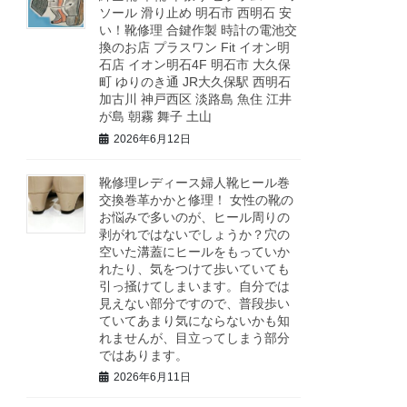
ソール 滑り止め 明石市 西明石 安
い！靴修理 合鍵作製 時計の電池交
換のお店 プラスワン Fit イオン明
石店 イオン明石4F 明石市 大久保
町 ゆりのき通 JR大久保駅 西明石
加古川 神戸西区 淡路島 魚住 江井
が島 朝霧 舞子 土山
2026年6月12日
靴修理レディース婦人靴ヒール巻
交換巻革かかと修理！ 女性の靴の
お悩みで多いのが、ヒール周りの
剥がれではないでしょうか？穴の
空いた溝蓋にヒールをもっていか
れたり、気をつけて歩いていても
引っ掻けてしまいます。自分では
見えない部分ですので、普段歩い
ていてあまり気にならないかも知
れませんが、目立ってしまう部分
ではあります。
2026年6月11日