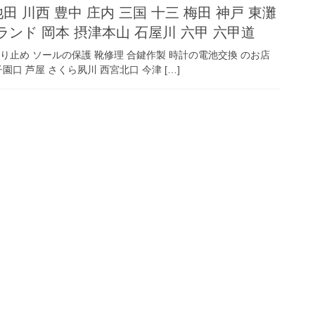
田 川西 豊中 庄内 三国 十三 梅田 神戸 東灘
ランド 岡本 摂津本山 石屋川 六甲 六甲道
の滑り止め ソールの保護 靴修理 合鍵作製 時計の電池交換 のお店
園口 芦屋 さくら夙川 西宮北口 今津 […]