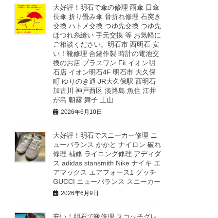
大好評！明石で傘の修理 雨傘 日傘
長傘 折り畳み傘 骨折れ修理 石突き
交換 ハトメ交換 つゆ先交換 つゆ先
ほつれ糸縫い 手元交換 等 お気軽に
ご相談ください。明石市 西明石 安
い！靴修理 合鍵作製 時計の電池交
換のお店 プラスワン Fit イオン明
石店 イオン明石4F 明石市 大久保
町 ゆりのき通 JR大久保駅 西明石
加古川 神戸西区 淡路島 魚住 江井
が島 朝霧 舞子 土山
2026年6月10日
大好評！明石でスニーカー修理 ニ
ューバランス かかと ナイロン 破れ
修理 補修 ライニング修理 アディダ
ス adidas stansmith Nike ナイキ エ
アマックス エアフォース1 グッチ
GUCCI ニューバランス スニーカー
2026年6月9日
安い！明石で靴修理 スコッチグレ