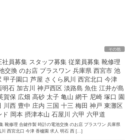
その他
 正社員募集 スタッフ募集 従業員募集 靴修理
池交換 のお店 プラスワン 兵庫県 西宮市 池
駅 甲子園口 芦屋 さくら夙川 西宮北口 今津
西明石 加古川 神戸西区 淡路島 魚住 江井が島
英賀保 広畑 高砂 太子 亀山 網干 尼崎 塚口 園
 川西 豊中 庄内 三国 十三 梅田 神戸 東灘区
ド 岡本 摂津本山 石屋川 六甲 六甲道
集 靴修理 合鍵作製 時計の電池交換 のお店 プラスワン 兵庫県
 西宮北口 今津 香櫨園 求人 明石 西 […]