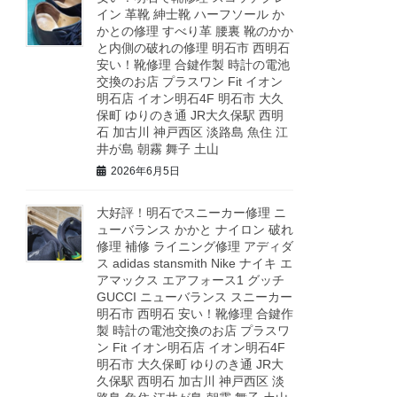
イン 革靴 紳士靴 ハーフソール か
かとの修理 すべり革 腰裏 靴のかか
と内側の破れの修理 明石市 西明石
安い！靴修理 合鍵作製 時計の電池
交換のお店 プラスワン Fit イオン
明石店 イオン明石4F 明石市 大久
保町 ゆりのき通 JR大久保駅 西明
石 加古川 神戸西区 淡路島 魚住 江
井が島 朝霧 舞子 土山
2026年6月5日
大好評！明石でスニーカー修理 ニ
ューバランス かかと ナイロン 破れ
修理 補修 ライニング修理 アディダ
ス adidas stansmith Nike ナイキ エ
アマックス エアフォース1 グッチ
GUCCI ニューバランス スニーカー
明石市 西明石 安い！靴修理 合鍵作
製 時計の電池交換のお店 プラスワ
ン Fit イオン明石店 イオン明石4F
明石市 大久保町 ゆりのき通 JR大
久保駅 西明石 加古川 神戸西区 淡