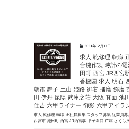
2021年12月17日
求人 靴修理 転職
合鍵作製 時計の電
田町 西宮 JR西宮
香櫨園 求人 明石 
朝霧 舞子 土山 姫路 御着 播磨 飾磨 
田 伊丹 昆陽 武庫之荘 大阪 箕面 池田
住吉 六甲ライナー 御影 六甲アイラン
求人 靴修理 転職 正社員募集 スタッフ募集 従業員募
西宮市 池田町 西宮 JR西宮駅 甲子園口 芦屋 さくら夙川