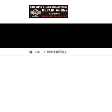
コ
ナ
ン
ビ
テ
ゲ
ン
ー
ツ
シ
へ
ョ
ス
ン
キ
に
ッ
移
HOME
今津靴修理求人
プ
動