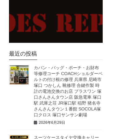
最近の投稿
カバン・バッグ・ポーチ・お財布
等修理コーチ COACHショルダーベ
ルトの付け根の修理 兵庫県 尼崎市
塚口 つかしん 靴修理 合鍵作製 時
計の電池交換のお店 プラスワン 塚
口さんさんタウン店 阪急電車 塚口
駅 武庫之荘 JR塚口駅 稲野 猪名寺
さんさんタウン１番館 SOCOLA塚
口クロス 塚口サンサン劇場
2026年6月29日
スーツケースタイヤ交換キャリー