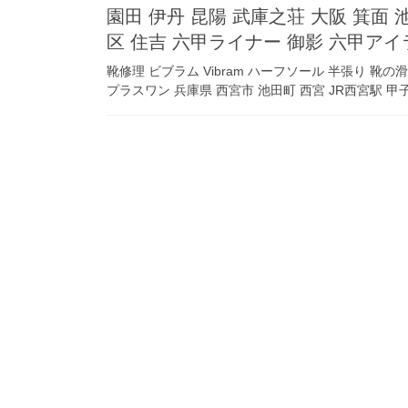
園田 伊丹 昆陽 武庫之荘 大阪 箕面 池
区 住吉 六甲ライナー 御影 六甲アイ
靴修理 ビブラム Vibram ハーフソール 半張り 靴
プラスワン 兵庫県 西宮市 池田町 西宮 JR西宮駅 甲子