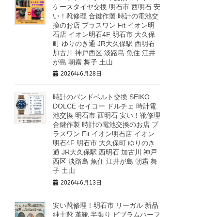
ケースタイヤ交換 明石市 西明石 安
い！靴修理 合鍵作製 時計の電池交
換のお店 プラスワン Fit イオン明
石店 イオン明石4F 明石市 大久保
町 ゆりのき通 JR大久保駅 西明石
加古川 神戸西区 淡路島 魚住 江井
が島 朝霧 舞子 土山
2026年6月28日
時計のバンドベルト交換 SEIKO
DOLCE セイコー ドルチェ 時計電
池交換 明石市 西明石 安い！靴修理
合鍵作製 時計の電池交換のお店 プ
ラスワン Fit イオン明石店 イオン
明石4F 明石市 大久保町 ゆりのき
通 JR大久保駅 西明石 加古川 神戸
西区 淡路島 魚住 江井が島 朝霧 舞
子 土山
2026年6月13日
安い靴修理！明石市 リーガル 新品
紳士靴 革靴 半張り ビブラムハーフ