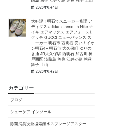
路島 魚住 江井が島 朝霧 舞子 土山
2026年6月4日
大好評！明石でスニーカー修理 ア
ディダス adidas stansmith Nike ナ
イキ エアマックス エアフォース1
グッチ GUCCI ニューバランス ス
ニーカー 明石市 西明石 安い！イオ
ン明石4F 明石市 大久保町 ゆりの
き通 JR大久保駅 西明石 加古川 神
戸西区 淡路島 魚住 江井が島 朝霧
舞子 土山
2026年6月2日
カテゴリー
ブログ
シューケア インソール
除菌消臭次亜塩素酸水スプレージアスター