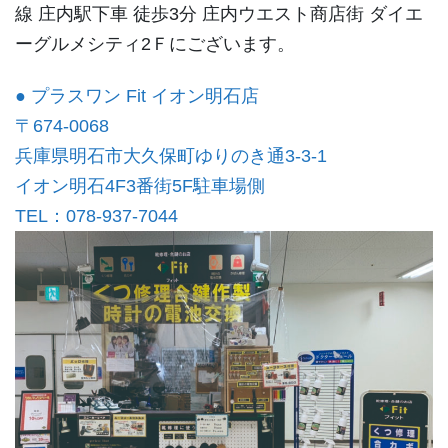
線 庄内駅下車 徒歩3分 庄内ウエスト商店街 ダイエ
ーグルメシティ2Ｆにございます。
● プラスワン Fit イオン明石店
〒674-0068
兵庫県明石市大久保町ゆりのき通3-3-1
イオン明石4F3番街5F駐車場側
TEL：078-937-7044