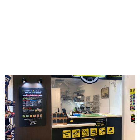
●プラスワン 住吉コープこうべシーア店
〒658-0051
兵庫県神戸市東灘区住吉本町1-2-1
コープこうべシ
ーア Liv３Ｆ
ＪＲ住吉駅、六甲ライナー住吉駅直結
TEL：078-822-5077