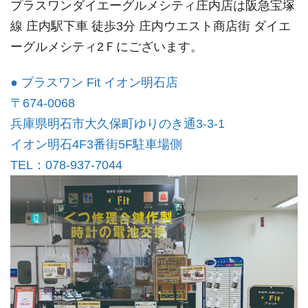
プラスワンダイエーグルメシティ庄内店は阪急宝塚
線 庄内駅下車 徒歩3分 庄内ウエスト商店街 ダイエ
ーグルメシティ2Ｆにございます。
● プラスワン Fit イオン明石店
〒674-0068
兵庫県明石市大久保町ゆりのき通3-3-1
イオン明石4F3番街5F駐車場側
TEL：078-937-7044