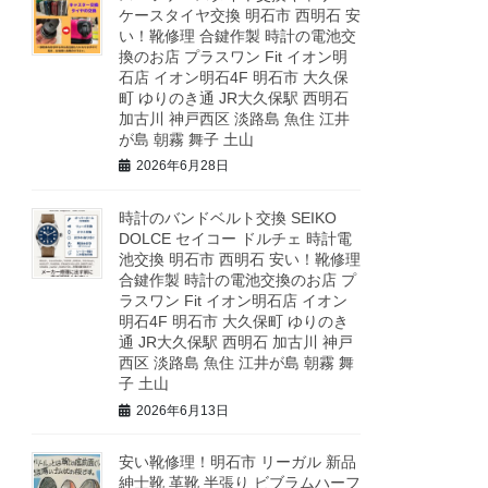
ケースタイヤ交換 明石市 西明石 安
い！靴修理 合鍵作製 時計の電池交
換のお店 プラスワン Fit イオン明
石店 イオン明石4F 明石市 大久保
町 ゆりのき通 JR大久保駅 西明石
加古川 神戸西区 淡路島 魚住 江井
が島 朝霧 舞子 土山
2026年6月28日
時計のバンドベルト交換 SEIKO
DOLCE セイコー ドルチェ 時計電
池交換 明石市 西明石 安い！靴修理
合鍵作製 時計の電池交換のお店 プ
ラスワン Fit イオン明石店 イオン
明石4F 明石市 大久保町 ゆりのき
通 JR大久保駅 西明石 加古川 神戸
西区 淡路島 魚住 江井が島 朝霧 舞
子 土山
2026年6月13日
安い靴修理！明石市 リーガル 新品
紳士靴 革靴 半張り ビブラムハーフ