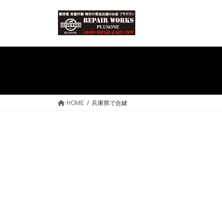
コ
ナ
ン
ビ
テ
ゲ
ン
ー
ツ
シ
へ
ョ
ス
ン
キ
に
ッ
移
HOME
兵庫県で合鍵
プ
動