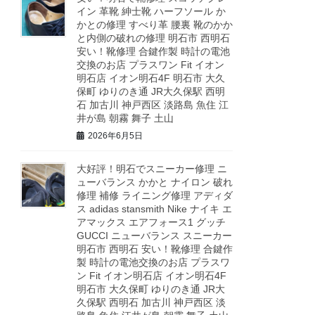
イン 革靴 紳士靴 ハーフソール か
かとの修理 すべり革 腰裏 靴のかか
と内側の破れの修理 明石市 西明石
安い！靴修理 合鍵作製 時計の電池
交換のお店 プラスワン Fit イオン
明石店 イオン明石4F 明石市 大久
保町 ゆりのき通 JR大久保駅 西明
石 加古川 神戸西区 淡路島 魚住 江
井が島 朝霧 舞子 土山
2026年6月5日
大好評！明石でスニーカー修理 ニ
ューバランス かかと ナイロン 破れ
修理 補修 ライニング修理 アディダ
ス adidas stansmith Nike ナイキ エ
アマックス エアフォース1 グッチ
GUCCI ニューバランス スニーカー
明石市 西明石 安い！靴修理 合鍵作
製 時計の電池交換のお店 プラスワ
ン Fit イオン明石店 イオン明石4F
明石市 大久保町 ゆりのき通 JR大
久保駅 西明石 加古川 神戸西区 淡