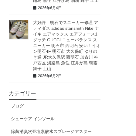
路島 魚住 江井が島 朝霧 舞子 土山
2026年6月4日
大好評！明石でスニーカー修理 ア
ディダス adidas stansmith Nike ナ
イキ エアマックス エアフォース1
グッチ GUCCI ニューバランス ス
ニーカー 明石市 西明石 安い！イオ
ン明石4F 明石市 大久保町 ゆりの
き通 JR大久保駅 西明石 加古川 神
戸西区 淡路島 魚住 江井が島 朝霧
舞子 土山
2026年6月2日
カテゴリー
ブログ
シューケア インソール
除菌消臭次亜塩素酸水スプレージアスター