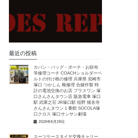
最近の投稿
カバン・バッグ・ポーチ・お財布
等修理コーチ COACHショルダーベ
ルトの付け根の修理 兵庫県 尼崎市
塚口 つかしん 靴修理 合鍵作製 時
計の電池交換のお店 プラスワン 塚
口さんさんタウン店 阪急電車 塚口
駅 武庫之荘 JR塚口駅 稲野 猪名寺
さんさんタウン１番館 SOCOLA塚
口クロス 塚口サンサン劇場
2026年6月29日
スーツケースタイヤ交換キャリー