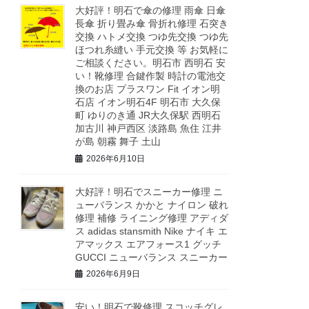
大好評！明石で傘の修理 雨傘 日傘
長傘 折り畳み傘 骨折れ修理 石突き
交換 ハトメ交換 つゆ先交換 つゆ先
ほつれ糸縫い 手元交換 等 お気軽に
ご相談ください。明石市 西明石 安
い！靴修理 合鍵作製 時計の電池交
換のお店 プラスワン Fit イオン明
石店 イオン明石4F 明石市 大久保
町 ゆりのき通 JR大久保駅 西明石
加古川 神戸西区 淡路島 魚住 江井
が島 朝霧 舞子 土山
2026年6月10日
大好評！明石でスニーカー修理 ニ
ューバランス かかと ナイロン 破れ
修理 補修 ライニング修理 アディダ
ス adidas stansmith Nike ナイキ エ
アマックス エアフォース1 グッチ
GUCCI ニューバランス スニーカー
2026年6月9日
安い！明石で靴修理 スコッチグレ