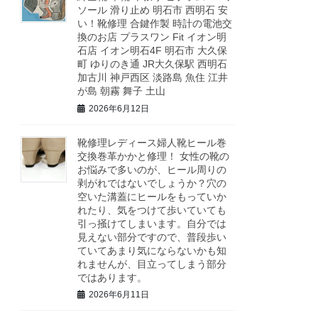
ソール 滑り止め 明石市 西明石 安
い！靴修理 合鍵作製 時計の電池交
換のお店 プラスワン Fit イオン明
石店 イオン明石4F 明石市 大久保
町 ゆりのき通 JR大久保駅 西明石
加古川 神戸西区 淡路島 魚住 江井
が島 朝霧 舞子 土山
2026年6月12日
靴修理レディース婦人靴ヒール巻
交換巻革かかと修理！ 女性の靴の
お悩みで多いのが、ヒール周りの
剥がれではないでしょうか？穴の
空いた溝蓋にヒールをもっていか
れたり、気をつけて歩いていても
引っ掻けてしまいます。自分では
見えない部分ですので、普段歩い
ていてあまり気にならないかも知
れませんが、目立ってしまう部分
ではあります。
2026年6月11日