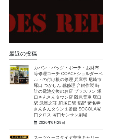
最近の投稿
カバン・バッグ・ポーチ・お財布
等修理コーチ COACHショルダーベ
ルトの付け根の修理 兵庫県 尼崎市
塚口 つかしん 靴修理 合鍵作製 時
計の電池交換のお店 プラスワン 塚
口さんさんタウン店 阪急電車 塚口
駅 武庫之荘 JR塚口駅 稲野 猪名寺
さんさんタウン１番館 SOCOLA塚
口クロス 塚口サンサン劇場
2026年6月29日
スーツケースタイヤ交換キャリー