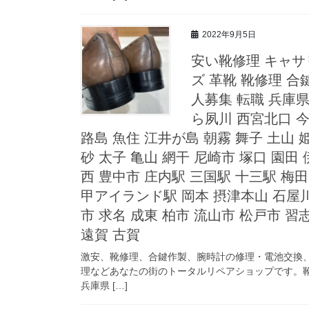
2022年9月5日
安い靴修理 キャサ
ズ 革靴 靴修理 
人募集 転職 兵庫県
ら夙川 西宮北口 今
路島 魚住 江井が島 朝霧 舞子 土山 
砂 太子 亀山 網干 尼崎市 塚口 園田
西 豊中市 庄内駅 三国駅 十三駅 梅田
甲アイランド駅 岡本 摂津本山 石屋川
市 求名 成東 柏市 流山市 松戸市 習
遠賀 古賀
激安、靴修理、合鍵作製、腕時計の修理・電池交換
理などあなたの街のトータルリペアショップです。靴
兵庫県 […]