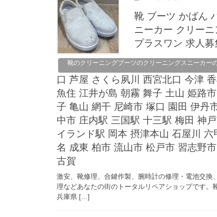
靴 ブーツ かばん 
ニーカー クリー
プラスワン 求人募集
靴のクリーニングブーツのクリーニングスニーカー
口 芦屋 さくら夙川 西宮北口 今津 
魚住 江井が島 朝霧 舞子 土山 姫路市
子 亀山 網干 尼崎市 塚口 園田 伊丹
中市 庄内駅 三国駅 十三駅 梅田 神
イランド駅 岡本 摂津本山 石屋川 六
名 成東 柏市 流山市 松戸市 習志野市
古賀
激安、靴修理、合鍵作製、腕時計の修理・電池交換
理などあなたの街のトータルリペアショップです。靴
兵庫県 […]