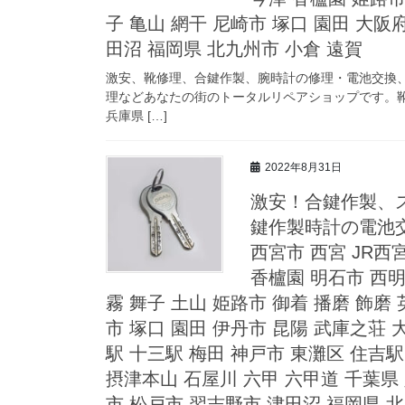
子 亀山 網干 尼崎市 塚口 園田 大阪
田沼 福岡県 北九州市 小倉 遠賀
激安、靴修理、合鍵作製、腕時計の修理・電池交換
理などあなたの街のトータルリペアショップです。靴
兵庫県 […]
2022年8月31日
激安！合鍵作製、
鍵作製時計の電池交
西宮市 西宮 JR西
香櫨園 明石市 西明
霧 舞子 土山 姫路市 御着 播磨 飾磨 
市 塚口 園田 伊丹市 昆陽 武庫之荘 
駅 十三駅 梅田 神戸市 東灘区 住吉
摂津本山 石屋川 六甲 六甲道 千葉県 
市 松戸市 習志野市 津田沼 福岡県 北