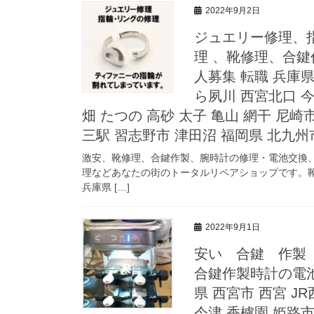
2022年9月2日
ジュエリー修理、
理 、靴修理、合
人募集 転職 兵庫県
ら夙川 西宮北口 今
畑 たつの 高砂 太子 亀山 網干 尼崎
三駅 習志野市 津田沼 福岡県 北九州
激安、靴修理、合鍵作製、腕時計の修理・電池交換
理などあなたの街のトータルリペアショップです。靴
兵庫県 […]
2022年9月1日
安い 合鍵 作製
合鍵作製時計の電池
県 西宮市 西宮 J
今津 香櫨園 姫路市