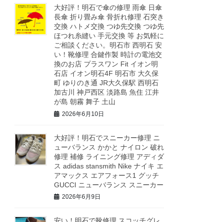
大好評！明石で傘の修理 雨傘 日傘
長傘 折り畳み傘 骨折れ修理 石突き
交換 ハトメ交換 つゆ先交換 つゆ先
ほつれ糸縫い 手元交換 等 お気軽に
ご相談ください。明石市 西明石 安
い！靴修理 合鍵作製 時計の電池交
換のお店 プラスワン Fit イオン明
石店 イオン明石4F 明石市 大久保
町 ゆりのき通 JR大久保駅 西明石
加古川 神戸西区 淡路島 魚住 江井
が島 朝霧 舞子 土山
2026年6月10日
大好評！明石でスニーカー修理 ニ
ューバランス かかと ナイロン 破れ
修理 補修 ライニング修理 アディダ
ス adidas stansmith Nike ナイキ エ
アマックス エアフォース1 グッチ
GUCCI ニューバランス スニーカー
2026年6月9日
安い！明石で靴修理 スコッチグレ