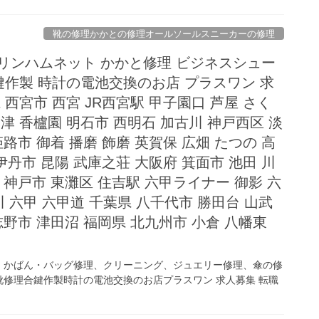
靴の修理かかとの修理オールソールスニーカーの修理
リンハムネット かかと修理 ビジネスシュー
合鍵作製 時計の電池交換のお店 プラスワン 求
 西宮市 西宮 JR西宮駅 甲子園口 芦屋 さく
津 香櫨園 明石市 西明石 加古川 神戸西区 淡
姫路市 御着 播磨 飾磨 英賀保 広畑 たつの 高
 伊丹市 昆陽 武庫之荘 大阪府 箕面市 池田 川
 神戸市 東灘区 住吉駅 六甲ライナー 御影 六
 六甲 六甲道 千葉県 八千代市 勝田台 山武
志野市 津田沼 福岡県 北九州市 小倉 八幡東
、かばん・バッグ修理、クリーニング、ジュエリー修理、傘の修
修理合鍵作製時計の電池交換のお店プラスワン 求人募集 転職