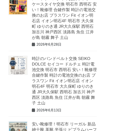
ケースタイヤ交換 明石市 西明石 安
い！靴修理 合鍵作製 時計の電池交
換のお店 プラスワン Fit イオン明
石店 イオン明石4F 明石市 大久保
町 ゆりのき通 JR大久保駅 西明石
加古川 神戸西区 淡路島 魚住 江井
が島 朝霧 舞子 土山
2026年6月28日
時計のバンドベルト交換 SEIKO
DOLCE セイコー ドルチェ 時計電
池交換 明石市 西明石 安い！靴修理
合鍵作製 時計の電池交換のお店 プ
ラスワン Fit イオン明石店 イオン
明石4F 明石市 大久保町 ゆりのき
通 JR大久保駅 西明石 加古川 神戸
西区 淡路島 魚住 江井が島 朝霧 舞
子 土山
2026年6月13日
安い靴修理！明石市 リーガル 新品
紳士靴 革靴 半張り ビブラムハーフ