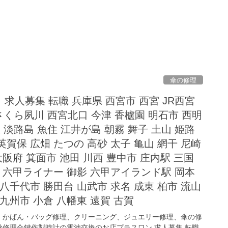
傘の修理
求人募集 転職 兵庫県 西宮市 西宮 JR西宮
さくら夙川 西宮北口 今津 香櫨園 明石市 西明
 淡路島 魚住 江井が島 朝霧 舞子 土山 姫路
 英賀保 広畑 たつの 高砂 太子 亀山 網干 尼崎
大阪府 箕面市 池田 川西 豊中市 庄内駅 三国
駅 六甲ライナー 御影 六甲アイランド駅 岡本
八千代市 勝田台 山武市 求名 成東 柏市 流山
九州市 小倉 八幡東 遠賀 古賀
、かばん・バッグ修理、クリーニング、ジュエリー修理、傘の修
修理合鍵作製時計の電池交換のお店プラスワン 求人募集 転職