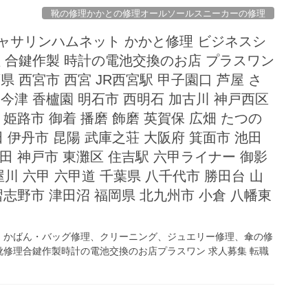
靴の修理かかとの修理オールソールスニーカーの修理
ャサリンハムネット かかと修理 ビジネスシ
理 合鍵作製 時計の電池交換のお店 プラスワン
県 西宮市 西宮 JR西宮駅 甲子園口 芦屋 さ
今津 香櫨園 明石市 西明石 加古川 神戸西区
 姫路市 御着 播磨 飾磨 英賀保 広畑 たつの
田 伊丹市 昆陽 武庫之荘 大阪府 箕面市 池田
梅田 神戸市 東灘区 住吉駅 六甲ライナー 御影
川 六甲 六甲道 千葉県 八千代市 勝田台 山
習志野市 津田沼 福岡県 北九州市 小倉 八幡東
、かばん・バッグ修理、クリーニング、ジュエリー修理、傘の修
修理合鍵作製時計の電池交換のお店プラスワン 求人募集 転職