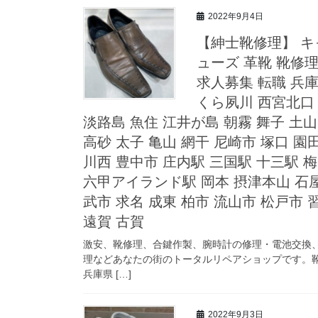
2022年9月4日
【紳士靴修理】 キ
ューズ 革靴 靴修
求人募集 転職 兵庫
くら夙川 西宮北口 
淡路島 魚住 江井が島 朝霧 舞子 土山
高砂 太子 亀山 網干 尼崎市 塚口 園
川西 豊中市 庄内駅 三国駅 十三駅 
六甲アイランド駅 岡本 摂津本山 石屋
武市 求名 成東 柏市 流山市 松戸市 
遠賀 古賀
激安、靴修理、合鍵作製、腕時計の修理・電池交換
理などあなたの街のトータルリペアショップです。靴
兵庫県 […]
2022年9月3日