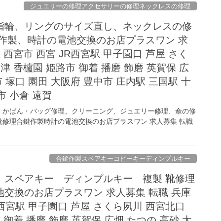
ジュエリーの修理アクセサリーの修理ネックレスの修理
指輪、リングのサイズ直し、ネックレスの修
鍵作製、時計の電池交換のお店プラスワン 求
 西宮市 西宮 JR西宮駅 甲子園口 芦屋 さく
津 香櫨園 姫路市 御着 播磨 飾磨 英賀保 広
市 塚口 園田 大阪府 豊中市 庄内駅 三国駅 十
市 小倉 遠賀
、かばん・バッグ修理、クリーニング、ジュエリー修理、傘の修
修理合鍵作製時計の電池交換のお店プラスワン 求人募集 転職
合鍵作製スペアキーコピーキーディンプルキー
 スペアキー ディンプルキー 複製 靴修理
交換のお店プラスワン 求人募集 転職 兵庫
R西宮駅 甲子園口 芦屋 さくら夙川 西宮北口
 御着 播磨 飾磨 英賀保 広畑 たつの 高砂 太