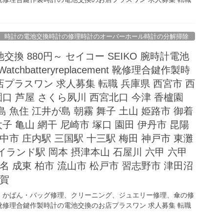
時計の電池交換時計の修理時計のオーバーホール時計の分解掃除
換 880円～ セイコー SEIKO 腕時計電池
 Watchbatteryreplacement 靴修理合鍵作製時
プラスワン 求人募集 転職 兵庫県 西宮市 西
園口 芦屋 さくら夙川 西宮北口 今津 香櫨園
 魚住 江井が島 朝霧 舞子 土山 姫路市 御着
太子 亀山 網干 尼崎市 塚口 園田 伊丹市 昆陽
中市 庄内駅 三国駅 十三駅 梅田 神戸市 東灘
イランド駅 岡本 摂津本山 石屋川 六甲 六甲
名 成東 柏市 流山市 松戸市 習志野市 津田沼
古賀
、かばん・バッグ修理、クリーニング、ジュエリー修理、傘の修
修理合鍵作製時計の電池交換のお店プラスワン 求人募集 転職