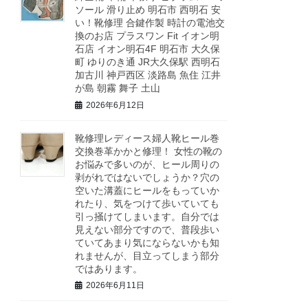
ソール 滑り止め 明石市 西明石 安
い！靴修理 合鍵作製 時計の電池交
換のお店 プラスワン Fit イオン明
石店 イオン明石4F 明石市 大久保
町 ゆりのき通 JR大久保駅 西明石
加古川 神戸西区 淡路島 魚住 江井
が島 朝霧 舞子 土山
2026年6月12日
靴修理レディース婦人靴ヒール巻
交換巻革かかと修理！ 女性の靴の
お悩みで多いのが、ヒール周りの
剥がれではないでしょうか？穴の
空いた溝蓋にヒールをもっていか
れたり、気をつけて歩いていても
引っ掻けてしまいます。自分では
見えない部分ですので、普段歩い
ていてあまり気にならないかも知
れませんが、目立ってしまう部分
ではあります。
2026年6月11日