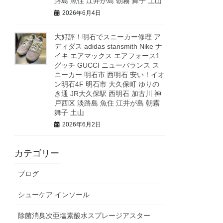
路島 魚住 江井が島 朝霧 舞子 土山
2026年6月4日
大好評！明石でスニーカー修理 ア
ディダス adidas stansmith Nike ナ
イキ エアマックス エアフォース1
グッチ GUCCI ニューバランス ス
ニーカー 明石市 西明石 安い！イオ
ン明石4F 明石市 大久保町 ゆりの
き通 JR大久保駅 西明石 加古川 神
戸西区 淡路島 魚住 江井が島 朝霧
舞子 土山
2026年6月2日
カテゴリー
ブログ
シューケア インソール
除菌消臭次亜塩素酸水スプレージアスター