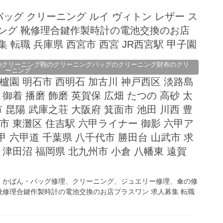
バッグ クリーニング ルイ ヴィトン レザー ス
ニング 靴修理合鍵作製時計の電池交換のお店
 転職 兵庫県 西宮市 西宮 JR西宮駅 甲子園
のクリーニング鞄のクリーニングバッグのクリーニング財布のクリ
ーニング
香櫨園 明石市 西明石 加古川 神戸西区 淡路島
 御着 播磨 飾磨 英賀保 広畑 たつの 高砂 太
市 昆陽 武庫之荘 大阪府 箕面市 池田 川西 豊
戸市 東灘区 住吉駅 六甲ライナー 御影 六甲ア
甲 六甲道 千葉県 八千代市 勝田台 山武市 求
 津田沼 福岡県 北九州市 小倉 八幡東 遠賀
、かばん・バッグ修理、クリーニング、ジュエリー修理、傘の修
修理合鍵作製時計の電池交換のお店プラスワン 求人募集 転職