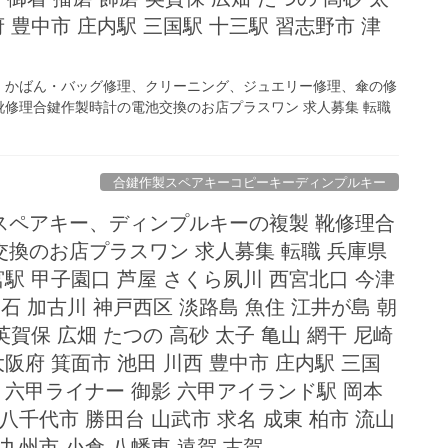
府 豊中市 庄内駅 三国駅 十三駅 習志野市 津
、かばん・バッグ修理、クリーニング、ジュエリー修理、傘の修
修理合鍵作製時計の電池交換のお店プラスワン 求人募集 転職
合鍵作製スペアキーコピーキーディンプルキー
スペアキー、ディンプルキーの複製 靴修理合
換のお店プラスワン 求人募集 転職 兵庫県
宮駅 甲子園口 芦屋 さくら夙川 西宮北口 今津
石 加古川 神戸西区 淡路島 魚住 江井が島 朝
英賀保 広畑 たつの 高砂 太子 亀山 網干 尼崎
大阪府 箕面市 池田 川西 豊中市 庄内駅 三国
駅 六甲ライナー 御影 六甲アイランド駅 岡本
八千代市 勝田台 山武市 求名 成東 柏市 流山
九州市 小倉 八幡東 遠賀 古賀