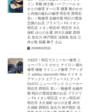
イン 革靴 紳士靴 ハーフソール か
かとの修理 すべり革 腰裏 靴のかか
と内側の破れの修理 明石市 西明石
安い！靴修理 合鍵作製 時計の電池
交換のお店 プラスワン Fit イオン
明石店 イオン明石4F 明石市 大久
保町 ゆりのき通 JR大久保駅 西明
石 加古川 神戸西区 淡路島 魚住 江
井が島 朝霧 舞子 土山
2026年6月5日
大好評！明石でスニーカー修理 ニ
ューバランス かかと ナイロン 破れ
修理 補修 ライニング修理 アディダ
ス adidas stansmith Nike ナイキ エ
アマックス エアフォース1 グッチ
GUCCI ニューバランス スニーカー
明石市 西明石 安い！靴修理 合鍵作
製 時計の電池交換のお店 プラスワ
ン Fit イオン明石店 イオン明石4F
明石市 大久保町 ゆりのき通 JR大
久保駅 西明石 加古川 神戸西区 淡