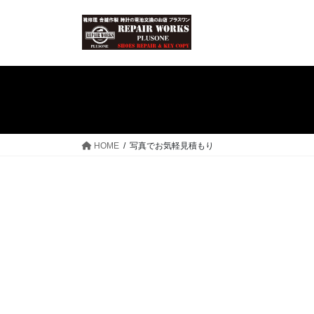
コ
ナ
ン
ビ
テ
ゲ
ン
ー
ツ
シ
へ
ョ
ス
ン
キ
に
ッ
移
HOME
写真でお気軽見積もり
プ
動