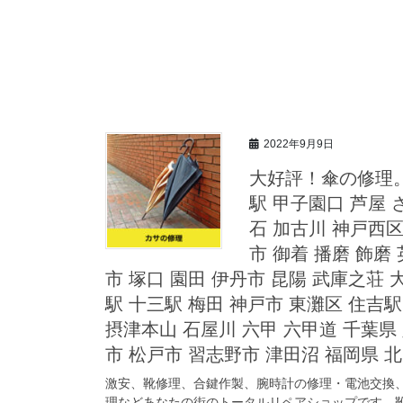
2022年9月9日
大好評！傘の修理。
駅 甲子園口 芦屋 
石 加古川 神戸西区
市 御着 播磨 飾磨
市 塚口 園田 伊丹市 昆陽 武庫之荘 
駅 十三駅 梅田 神戸市 東灘区 住吉
摂津本山 石屋川 六甲 六甲道 千葉県 
市 松戸市 習志野市 津田沼 福岡県 北
激安、靴修理、合鍵作製、腕時計の修理・電池交換
理などあなたの街のトータルリペアショップです。靴