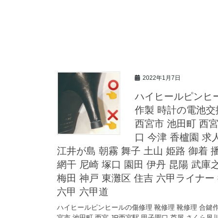
2022年1月7日
ハイヒールピンヒー
作製 時計の電池交
西宮市 池田町 西宮
口 今津 香櫨園 求
江井が島 朝霧 舞子 土山 姫路 御着 
網干 尼崎 塚口 園田 伊丹 昆陽 武庫之
梅田 神戸 東灘区 住吉 六甲ライナー
六甲 六甲道
ハイヒールピンヒールの傷修理 靴修理 靴修理 合鍵作
宮市 池田町 西宮 JR西宮駅 甲子園口 芦屋 さくら夙川