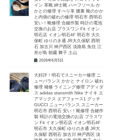
イン 革靴 紳士靴 ハーフソール か
かとの修理 すべり革 腰裏 靴のかか
と内側の破れの修理 明石市 西明石
安い！靴修理 合鍵作製 時計の電池
交換のお店 プラスワン Fit イオン
明石店 イオン明石4F 明石市 大久
保町 ゆりのき通 JR大久保駅 西明
石 加古川 神戸西区 淡路島 魚住 江
井が島 朝霧 舞子 土山
2026年6月5日
大好評！明石でスニーカー修理 ニ
ューバランス かかと ナイロン 破れ
修理 補修 ライニング修理 アディダ
ス adidas stansmith Nike ナイキ エ
アマックス エアフォース1 グッチ
GUCCI ニューバランス スニーカー
明石市 西明石 安い！靴修理 合鍵作
製 時計の電池交換のお店 プラスワ
ン Fit イオン明石店 イオン明石4F
明石市 大久保町 ゆりのき通 JR大
久保駅 西明石 加古川 神戸西区 淡