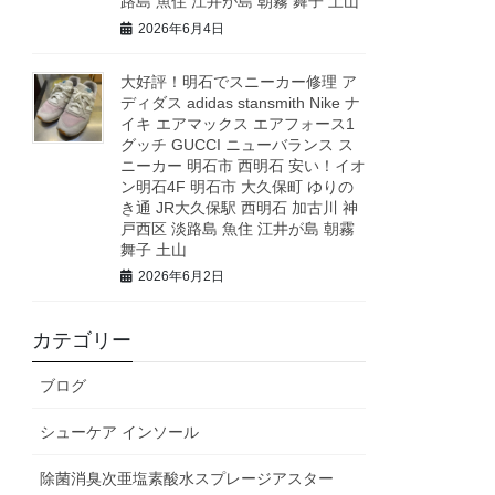
路島 魚住 江井が島 朝霧 舞子 土山
2026年6月4日
大好評！明石でスニーカー修理 ア
ディダス adidas stansmith Nike ナ
イキ エアマックス エアフォース1
グッチ GUCCI ニューバランス ス
ニーカー 明石市 西明石 安い！イオ
ン明石4F 明石市 大久保町 ゆりの
き通 JR大久保駅 西明石 加古川 神
戸西区 淡路島 魚住 江井が島 朝霧
舞子 土山
2026年6月2日
カテゴリー
ブログ
シューケア インソール
除菌消臭次亜塩素酸水スプレージアスター