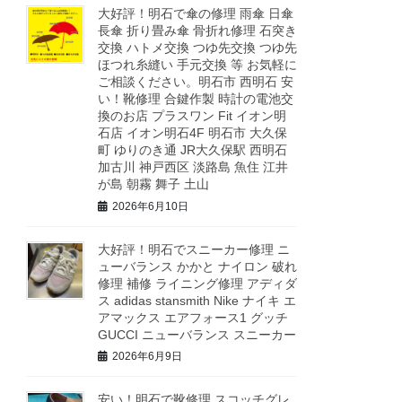
大好評！明石で傘の修理 雨傘 日傘
長傘 折り畳み傘 骨折れ修理 石突き
交換 ハトメ交換 つゆ先交換 つゆ先
ほつれ糸縫い 手元交換 等 お気軽に
ご相談ください。明石市 西明石 安
い！靴修理 合鍵作製 時計の電池交
換のお店 プラスワン Fit イオン明
石店 イオン明石4F 明石市 大久保
町 ゆりのき通 JR大久保駅 西明石
加古川 神戸西区 淡路島 魚住 江井
が島 朝霧 舞子 土山
2026年6月10日
大好評！明石でスニーカー修理 ニ
ューバランス かかと ナイロン 破れ
修理 補修 ライニング修理 アディダ
ス adidas stansmith Nike ナイキ エ
アマックス エアフォース1 グッチ
GUCCI ニューバランス スニーカー
2026年6月9日
安い！明石で靴修理 スコッチグレ