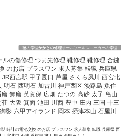
靴の修理かかとの修理オールソールスニーカーの修理
ルの傷修理 つま先修理 靴修理 靴修理 合鍵
換 のお店 プラスワン 求人募集 転職 兵庫県
 JR西宮駅 甲子園口 芦屋 さくら夙川 西宮北
人 明石 西明石 加古川 神戸西区 淡路島 魚住
播磨 飾磨 英賀保 広畑 たつの 高砂 太子 亀山
荘 大阪 箕面 池田 川西 豊中 庄内 三国 十三
 御影 六甲アイランド 岡本 摂津本山 石屋川
製 時計の電池交換 のお店 プラスワン 求人募集 転職 兵庫県 西
 西宮北口 今津 香櫨園 求人 明石 西明石 […]