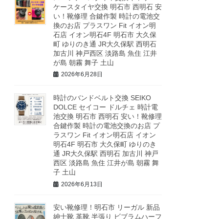
ケースタイヤ交換 明石市 西明石 安
い！靴修理 合鍵作製 時計の電池交
換のお店 プラスワン Fit イオン明
石店 イオン明石4F 明石市 大久保
町 ゆりのき通 JR大久保駅 西明石
加古川 神戸西区 淡路島 魚住 江井
が島 朝霧 舞子 土山
2026年6月28日
時計のバンドベルト交換 SEIKO
DOLCE セイコー ドルチェ 時計電
池交換 明石市 西明石 安い！靴修理
合鍵作製 時計の電池交換のお店 プ
ラスワン Fit イオン明石店 イオン
明石4F 明石市 大久保町 ゆりのき
通 JR大久保駅 西明石 加古川 神戸
西区 淡路島 魚住 江井が島 朝霧 舞
子 土山
2026年6月13日
安い靴修理！明石市 リーガル 新品
紳士靴 革靴 半張り ビブラムハーフ