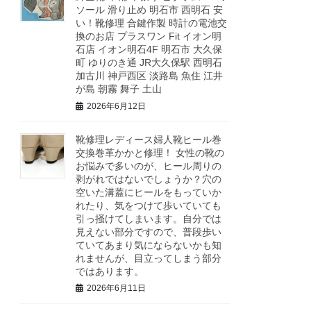
ソール 滑り止め 明石市 西明石 安
い！靴修理 合鍵作製 時計の電池交
換のお店 プラスワン Fit イオン明
石店 イオン明石4F 明石市 大久保
町 ゆりのき通 JR大久保駅 西明石
加古川 神戸西区 淡路島 魚住 江井
が島 朝霧 舞子 土山
2026年6月12日
靴修理レディース婦人靴ヒール巻
交換巻革かかと修理！ 女性の靴の
お悩みで多いのが、ヒール周りの
剥がれではないでしょうか？穴の
空いた溝蓋にヒールをもっていか
れたり、気をつけて歩いていても
引っ掻けてしまいます。自分では
見えない部分ですので、普段歩い
ていてあまり気にならないかも知
れませんが、目立ってしまう部分
ではあります。
2026年6月11日