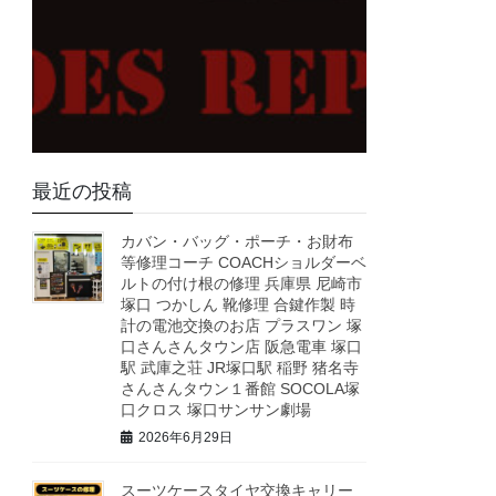
最近の投稿
カバン・バッグ・ポーチ・お財布
等修理コーチ COACHショルダーベ
ルトの付け根の修理 兵庫県 尼崎市
塚口 つかしん 靴修理 合鍵作製 時
計の電池交換のお店 プラスワン 塚
口さんさんタウン店 阪急電車 塚口
駅 武庫之荘 JR塚口駅 稲野 猪名寺
さんさんタウン１番館 SOCOLA塚
口クロス 塚口サンサン劇場
2026年6月29日
スーツケースタイヤ交換キャリー