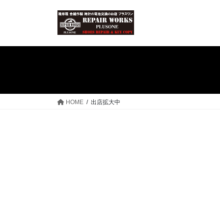
コ
ナ
ン
ビ
テ
ゲ
ン
ー
ツ
シ
へ
ョ
ス
ン
キ
に
ッ
移
HOME
出店拡大中
プ
動