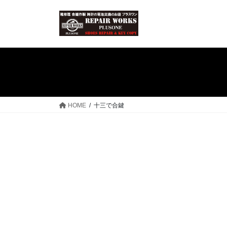
コ
ナ
ン
ビ
テ
ゲ
ン
ー
ツ
シ
へ
ョ
ス
ン
キ
に
ッ
移
HOME
十三で合鍵
プ
動