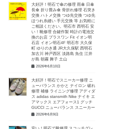
大好評！明石で傘の修理 雨傘 日傘
長傘 折り畳み傘 骨折れ修理 石突き
交換 ハトメ交換 つゆ先交換 つゆ先
ほつれ糸縫い 手元交換 等 お気軽に
ご相談ください。明石市 西明石 安
い！靴修理 合鍵作製 時計の電池交
換のお店 プラスワン Fit イオン明
石店 イオン明石4F 明石市 大久保
町 ゆりのき通 JR大久保駅 西明石
加古川 神戸西区 淡路島 魚住 江井
が島 朝霧 舞子 土山
2026年6月10日
大好評！明石でスニーカー修理 ニ
ューバランス かかと ナイロン 破れ
修理 補修 ライニング修理 アディダ
ス adidas stansmith Nike ナイキ エ
アマックス エアフォース1 グッチ
GUCCI ニューバランス スニーカー
2026年6月9日
安い！明石で靴修理 スコッチグレ