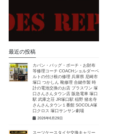
最近の投稿
カバン・バッグ・ポーチ・お財布
等修理コーチ COACHショルダーベ
ルトの付け根の修理 兵庫県 尼崎市
塚口 つかしん 靴修理 合鍵作製 時
計の電池交換のお店 プラスワン 塚
口さんさんタウン店 阪急電車 塚口
駅 武庫之荘 JR塚口駅 稲野 猪名寺
さんさんタウン１番館 SOCOLA塚
口クロス 塚口サンサン劇場
2026年6月29日
スーツケースタイヤ交換キャリー