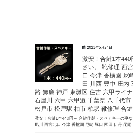
2021年5月24日
激安！合鍵1本44
さい。 靴修理 西宮
口 今津 香櫨園 尼
田 川西 豊中 庄内
路 飾磨 神戸 東灘区 住吉 六甲ライ
石屋川 六甲 六甲道 千葉県 八千代市
松戸市 松戸駅 柏市 柏駅 靴修理 合
激安！合鍵1本440円～ 合鍵作製・スペアキーの事なら
夙川 西宮北口 今津 香櫨園 尼崎 塚口 園田 伊丹 昆陽 