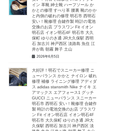
イン 革靴 紳士靴 ハーフソール か
かとの修理 すべり革 腰裏 靴のかか
と内側の破れの修理 明石市 西明石
安い！靴修理 合鍵作製 時計の電池
交換のお店 プラスワン Fit イオン
明石店 イオン明石4F 明石市 大久
保町 ゆりのき通 JR大久保駅 西明
石 加古川 神戸西区 淡路島 魚住 江
井が島 朝霧 舞子 土山
2026年6月5日
大好評！明石でスニーカー修理 ニ
ューバランス かかと ナイロン 破れ
修理 補修 ライニング修理 アディダ
ス adidas stansmith Nike ナイキ エ
アマックス エアフォース1 グッチ
GUCCI ニューバランス スニーカー
明石市 西明石 安い！靴修理 合鍵作
製 時計の電池交換のお店 プラスワ
ン Fit イオン明石店 イオン明石4F
明石市 大久保町 ゆりのき通 JR大
久保駅 西明石 加古川 神戸西区 淡