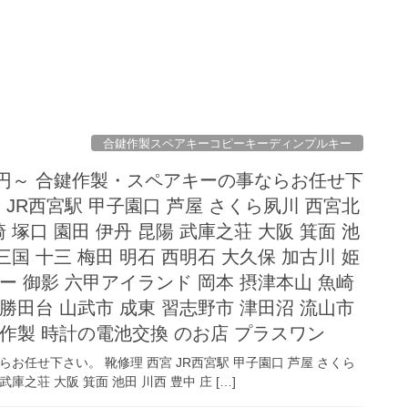
合鍵作製スペアキーコピーキーディンプルキー
0円～ 合鍵作製・スペアキーの事ならお任せ下
 JR西宮駅 甲子園口 芦屋 さくら夙川 西宮北
崎 塚口 園田 伊丹 昆陽 武庫之荘 大阪 箕面 池
 三国 十三 梅田 明石 西明石 大久保 加古川 姫
ナー 御影 六甲アイランド 岡本 摂津本山 魚崎
 勝田台 山武市 成東 習志野市 津田沼 流山市
鍵作製 時計の電池交換 のお店 プラスワン
お任せ下さい。 靴修理 西宮 JR西宮駅 甲子園口 芦屋 さくら
武庫之荘 大阪 箕面 池田 川西 豊中 庄 […]