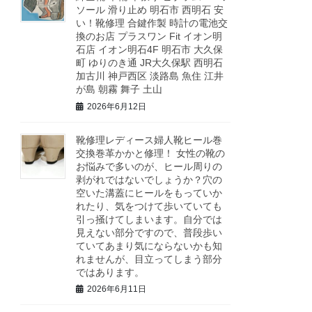
ソール 滑り止め 明石市 西明石 安
い！靴修理 合鍵作製 時計の電池交
換のお店 プラスワン Fit イオン明
石店 イオン明石4F 明石市 大久保
町 ゆりのき通 JR大久保駅 西明石
加古川 神戸西区 淡路島 魚住 江井
が島 朝霧 舞子 土山
2026年6月12日
靴修理レディース婦人靴ヒール巻
交換巻革かかと修理！ 女性の靴の
お悩みで多いのが、ヒール周りの
剥がれではないでしょうか？穴の
空いた溝蓋にヒールをもっていか
れたり、気をつけて歩いていても
引っ掻けてしまいます。自分では
見えない部分ですので、普段歩い
ていてあまり気にならないかも知
れませんが、目立ってしまう部分
ではあります。
2026年6月11日