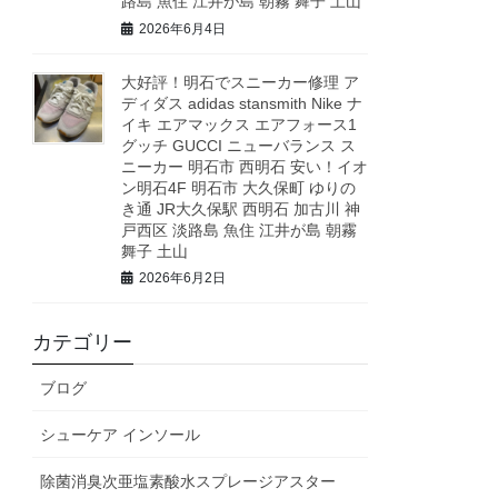
路島 魚住 江井が島 朝霧 舞子 土山
2026年6月4日
大好評！明石でスニーカー修理 ア
ディダス adidas stansmith Nike ナ
イキ エアマックス エアフォース1
グッチ GUCCI ニューバランス ス
ニーカー 明石市 西明石 安い！イオ
ン明石4F 明石市 大久保町 ゆりの
き通 JR大久保駅 西明石 加古川 神
戸西区 淡路島 魚住 江井が島 朝霧
舞子 土山
2026年6月2日
カテゴリー
ブログ
シューケア インソール
除菌消臭次亜塩素酸水スプレージアスター