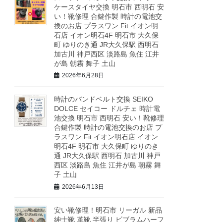
ケースタイヤ交換 明石市 西明石 安
い！靴修理 合鍵作製 時計の電池交
換のお店 プラスワン Fit イオン明
石店 イオン明石4F 明石市 大久保
町 ゆりのき通 JR大久保駅 西明石
加古川 神戸西区 淡路島 魚住 江井
が島 朝霧 舞子 土山
2026年6月28日
時計のバンドベルト交換 SEIKO
DOLCE セイコー ドルチェ 時計電
池交換 明石市 西明石 安い！靴修理
合鍵作製 時計の電池交換のお店 プ
ラスワン Fit イオン明石店 イオン
明石4F 明石市 大久保町 ゆりのき
通 JR大久保駅 西明石 加古川 神戸
西区 淡路島 魚住 江井が島 朝霧 舞
子 土山
2026年6月13日
安い靴修理！明石市 リーガル 新品
紳士靴 革靴 半張り ビブラムハーフ