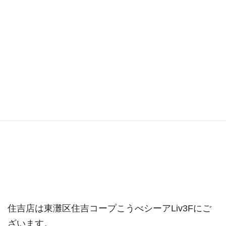
住吉店ブログ
住吉店は東灘区住吉コープこうべシーアLiv3Fにご
ざいます。