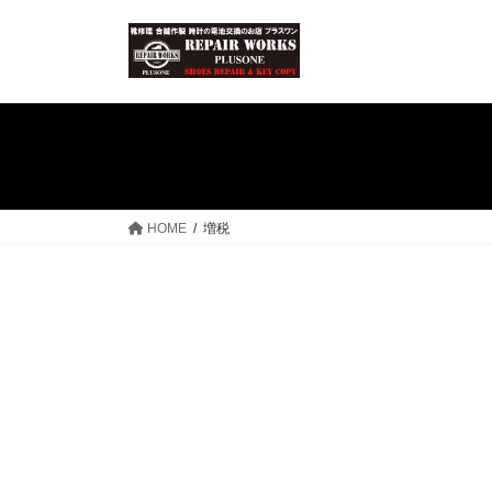
コ
ナ
ン
ビ
テ
ゲ
ン
ー
ツ
シ
へ
ョ
ス
ン
キ
に
ッ
移
HOME
増税
プ
動