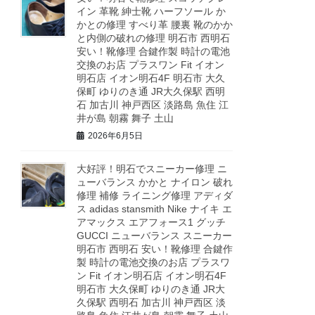
イン 革靴 紳士靴 ハーフソール か
かとの修理 すべり革 腰裏 靴のかか
と内側の破れの修理 明石市 西明石
安い！靴修理 合鍵作製 時計の電池
交換のお店 プラスワン Fit イオン
明石店 イオン明石4F 明石市 大久
保町 ゆりのき通 JR大久保駅 西明
石 加古川 神戸西区 淡路島 魚住 江
井が島 朝霧 舞子 土山
2026年6月5日
大好評！明石でスニーカー修理 ニ
ューバランス かかと ナイロン 破れ
修理 補修 ライニング修理 アディダ
ス adidas stansmith Nike ナイキ エ
アマックス エアフォース1 グッチ
GUCCI ニューバランス スニーカー
明石市 西明石 安い！靴修理 合鍵作
製 時計の電池交換のお店 プラスワ
ン Fit イオン明石店 イオン明石4F
明石市 大久保町 ゆりのき通 JR大
久保駅 西明石 加古川 神戸西区 淡