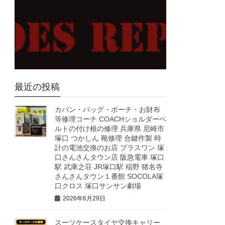
最近の投稿
カバン・バッグ・ポーチ・お財布
等修理コーチ COACHショルダーベ
ルトの付け根の修理 兵庫県 尼崎市
塚口 つかしん 靴修理 合鍵作製 時
計の電池交換のお店 プラスワン 塚
口さんさんタウン店 阪急電車 塚口
駅 武庫之荘 JR塚口駅 稲野 猪名寺
さんさんタウン１番館 SOCOLA塚
口クロス 塚口サンサン劇場
2026年6月29日
スーツケースタイヤ交換キャリー