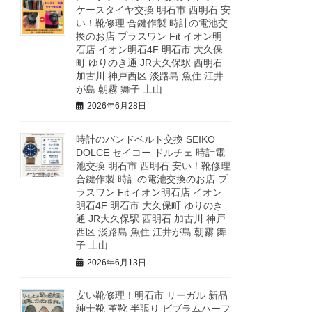
ケースタイヤ交換 明石市 西明石 安
い！靴修理 合鍵作製 時計の電池交
換のお店 プラスワン Fit イオン明
石店 イオン明石4F 明石市 大久保
町 ゆりのき通 JR大久保駅 西明石
加古川 神戸西区 淡路島 魚住 江井
が島 朝霧 舞子 土山
2026年6月28日
時計のバンドベルト交換 SEIKO
DOLCE セイコー ドルチェ 時計電
池交換 明石市 西明石 安い！靴修理
合鍵作製 時計の電池交換のお店 プ
ラスワン Fit イオン明石店 イオン
明石4F 明石市 大久保町 ゆりのき
通 JR大久保駅 西明石 加古川 神戸
西区 淡路島 魚住 江井が島 朝霧 舞
子 土山
2026年6月13日
安い靴修理！明石市 リーガル 新品
紳士靴 革靴 半張り ビブラムハーフ