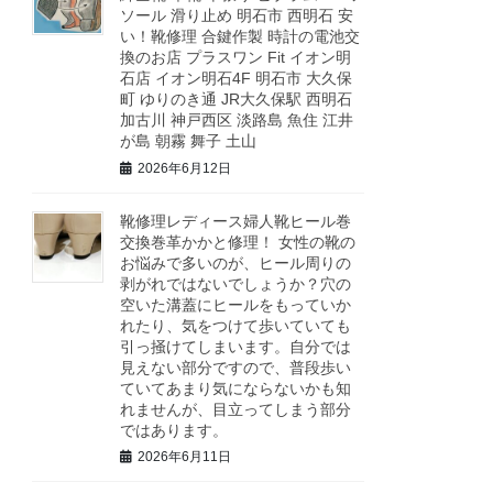
ソール 滑り止め 明石市 西明石 安
い！靴修理 合鍵作製 時計の電池交
換のお店 プラスワン Fit イオン明
石店 イオン明石4F 明石市 大久保
町 ゆりのき通 JR大久保駅 西明石
加古川 神戸西区 淡路島 魚住 江井
が島 朝霧 舞子 土山
2026年6月12日
靴修理レディース婦人靴ヒール巻
交換巻革かかと修理！ 女性の靴の
お悩みで多いのが、ヒール周りの
剥がれではないでしょうか？穴の
空いた溝蓋にヒールをもっていか
れたり、気をつけて歩いていても
引っ掻けてしまいます。自分では
見えない部分ですので、普段歩い
ていてあまり気にならないかも知
れませんが、目立ってしまう部分
ではあります。
2026年6月11日