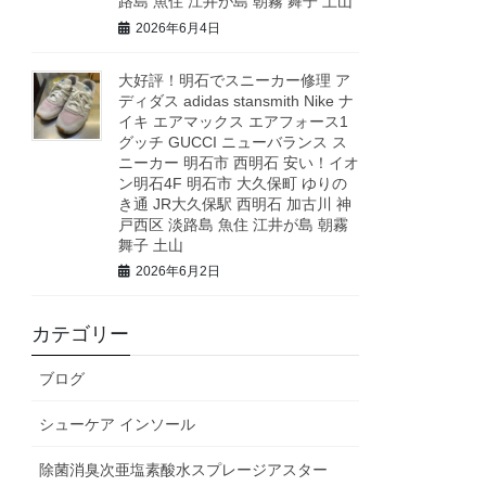
路島 魚住 江井が島 朝霧 舞子 土山
2026年6月4日
大好評！明石でスニーカー修理 ア
ディダス adidas stansmith Nike ナ
イキ エアマックス エアフォース1
グッチ GUCCI ニューバランス ス
ニーカー 明石市 西明石 安い！イオ
ン明石4F 明石市 大久保町 ゆりの
き通 JR大久保駅 西明石 加古川 神
戸西区 淡路島 魚住 江井が島 朝霧
舞子 土山
2026年6月2日
カテゴリー
ブログ
シューケア インソール
除菌消臭次亜塩素酸水スプレージアスター