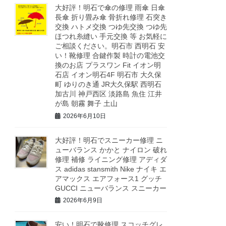
大好評！明石で傘の修理 雨傘 日傘
長傘 折り畳み傘 骨折れ修理 石突き
交換 ハトメ交換 つゆ先交換 つゆ先
ほつれ糸縫い 手元交換 等 お気軽に
ご相談ください。明石市 西明石 安
い！靴修理 合鍵作製 時計の電池交
換のお店 プラスワン Fit イオン明
石店 イオン明石4F 明石市 大久保
町 ゆりのき通 JR大久保駅 西明石
加古川 神戸西区 淡路島 魚住 江井
が島 朝霧 舞子 土山
2026年6月10日
大好評！明石でスニーカー修理 ニ
ューバランス かかと ナイロン 破れ
修理 補修 ライニング修理 アディダ
ス adidas stansmith Nike ナイキ エ
アマックス エアフォース1 グッチ
GUCCI ニューバランス スニーカー
2026年6月9日
安い！明石で靴修理 スコッチグレ