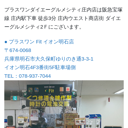
プラスワンダイエーグルメシティ庄内店は阪急宝塚
線 庄内駅下車 徒歩3分 庄内ウエスト商店街 ダイエ
ーグルメシティ2Ｆにございます。
● プラスワン Fit イオン明石店
〒674-0068
兵庫県明石市大久保町ゆりのき通3-3-1
イオン明石4F3番街5F駐車場側
TEL：078-937-7044