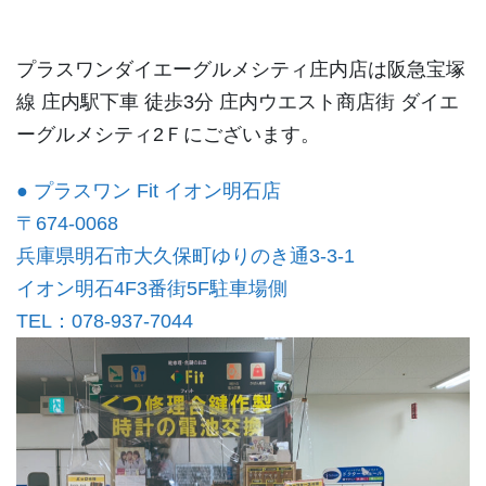
プラスワンダイエーグルメシティ庄内店は阪急宝塚
線 庄内駅下車 徒歩3分 庄内ウエスト商店街 ダイエ
ーグルメシティ2Ｆにございます。
● プラスワン Fit イオン明石店
〒674-0068
兵庫県明石市大久保町ゆりのき通3-3-1
イオン明石4F3番街5F駐車場側
TEL：078-937-7044