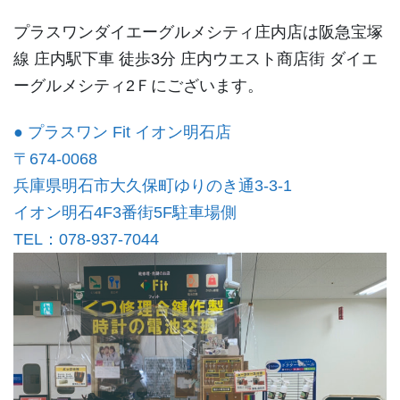
プラスワンダイエーグルメシティ庄内店は阪急宝塚
線 庄内駅下車 徒歩3分 庄内ウエスト商店街 ダイエ
ーグルメシティ2Ｆにございます。
● プラスワン Fit イオン明石店
〒674-0068
兵庫県明石市大久保町ゆりのき通3-3-1
イオン明石4F3番街5F駐車場側
TEL：078-937-7044