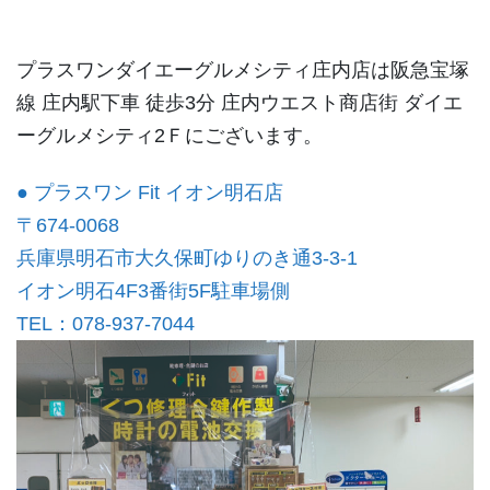
プラスワンダイエーグルメシティ庄内店は阪急宝塚
線 庄内駅下車 徒歩3分 庄内ウエスト商店街 ダイエ
ーグルメシティ2Ｆにございます。
● プラスワン Fit イオン明石店
〒674-0068
兵庫県明石市大久保町ゆりのき通3-3-1
イオン明石4F3番街5F駐車場側
TEL：078-937-7044