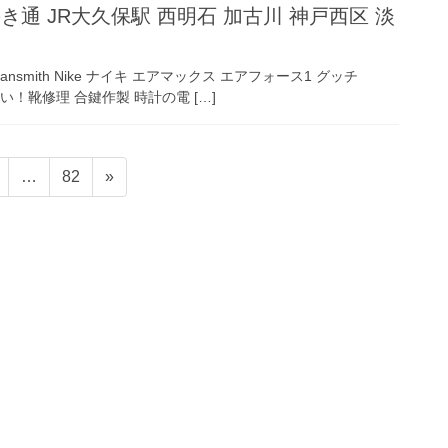
き通 JR大久保駅 西明石 加古川 神戸西区 淡
nsmith Nike ナイキ エアマックス エアフォース1 グッチ
い！靴修理 合鍵作製 時計の電 […]
固
固
…
82
»
定
定
ペ
ペ
ー
ー
ジ
ジ