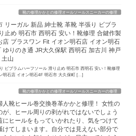
靴の修理かかとの修理オールソールスニーカーの修理
 リーガル 新品 紳士靴 革靴 半張り ビブラ
り止め 明石市 西明石 安い！靴修理 合鍵作製
店 プラスワン Fit イオン明石店 イオン明石
町 ゆりのき通 JR大久保駅 西明石 加古川 神戸
 土山
張り ビブラムハーフソール 滑り止め 明石市 西明石 安い！靴修理
ン明石店 イオン明石4F 明石市 大久保町 […]
靴の修理かかとの修理オールソールスニーカーの修理
婦人靴ヒール巻交換巻革かかと修理！ 女性の
のが、ヒール周りの剥がれではないでしょう
蓋にヒールをもっていかれたり、気をつけて
掻けてしまいます。自分では見えない部分で