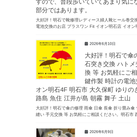
すので、普段歩いていてあまり気に
部分ではあります。
大好評！明石で靴修理レディース婦人靴ヒール巻交換
電池交換のお店 プラスワン Fit イオン明石店 イオン明
2026年6月10日
大好評！明石で傘の
石突き交換 ハトメ
換 等 お気軽にご
鍵作製 時計の電池交
オン明石4F 明石市 大久保町 ゆりの
路島 魚住 江井が島 朝霧 舞子 土山
大好評！明石で傘の修理 雨傘 日傘 長傘 折り畳み傘
縫い 手元交換 等 お気軽にご相談ください。明石市 西
2026年6月9日