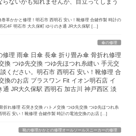
ならないかも知れませんが、目立ってしまう
巻革かかと修理！明石市 西明石 安い！靴修理 合鍵作製 時計の
石4F 明石市 大久保町 ゆりのき通 JR大久保駅 […]
傘の修理
修理 雨傘 日傘 長傘 折り畳み傘 骨折れ修理
交換 つゆ先交換 つゆ先ほつれ糸縫い 手元交
相談ください。明石市 西明石 安い！靴修理 合
換のお店 プラスワン Fit イオン明石店 イ
き通 JR大久保駅 西明石 加古川 神戸西区 淡
 骨折れ修理 石突き交換 ハトメ交換 つゆ先交換 つゆ先ほつれ糸
明石 安い！靴修理 合鍵作製 時計の電池交換のお店 […]
靴の修理かかとの修理オールソールスニーカーの修理