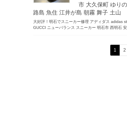
市 大久保町 ゆりの
路島 魚住 江井が島 朝霧 舞子 土山
大好評！明石でスニーカー修理 アディダス adidas sta
GUCCI ニューバランス スニーカー 明石市 西明石 安
投
固
1
2
稿
定
ペ
ナ
ー
ビ
ジ
ゲ
ー
シ
ョ
ン