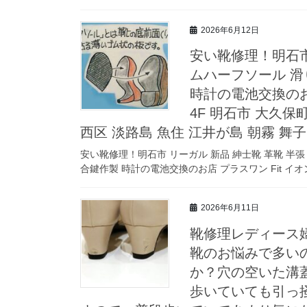
2026年6月12日
安い靴修理！明石市
ムハーフソール 滑
時計の電池交換のお
4F 明石市 大久保
西区 淡路島 魚住 江井が島 朝霧 舞子
安い靴修理！明石市 リーガル 新品 紳士靴 革靴 半
合鍵作製 時計の電池交換のお店 プラスワン Fit イオ
2026年6月11日
靴修理レディース
靴のお悩みで多い
か？穴の空いた溝
歩いていても引っ