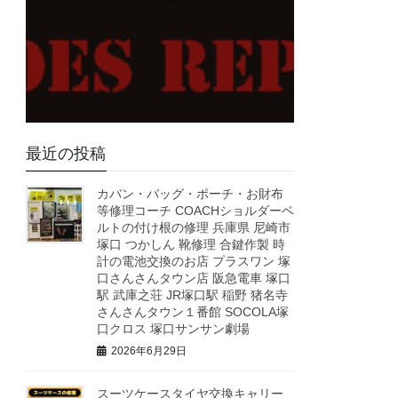
最近の投稿
カバン・バッグ・ポーチ・お財布
等修理コーチ COACHショルダーベ
ルトの付け根の修理 兵庫県 尼崎市
塚口 つかしん 靴修理 合鍵作製 時
計の電池交換のお店 プラスワン 塚
口さんさんタウン店 阪急電車 塚口
駅 武庫之荘 JR塚口駅 稲野 猪名寺
さんさんタウン１番館 SOCOLA塚
口クロス 塚口サンサン劇場
2026年6月29日
スーツケースタイヤ交換キャリー