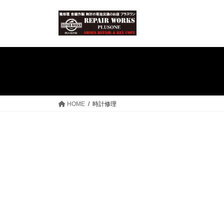
コ
ナ
ン
ビ
テ
ゲ
ン
ー
ツ
シ
へ
ョ
ス
ン
キ
に
ッ
移
HOME
時計修理
プ
動