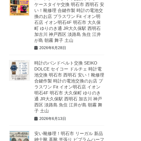
ケースタイヤ交換 明石市 西明石 安
い！靴修理 合鍵作製 時計の電池交
換のお店 プラスワン Fit イオン明
石店 イオン明石4F 明石市 大久保
町 ゆりのき通 JR大久保駅 西明石
加古川 神戸西区 淡路島 魚住 江井
が島 朝霧 舞子 土山
2026年6月28日
時計のバンドベルト交換 SEIKO
DOLCE セイコー ドルチェ 時計電
池交換 明石市 西明石 安い！靴修理
合鍵作製 時計の電池交換のお店 プ
ラスワン Fit イオン明石店 イオン
明石4F 明石市 大久保町 ゆりのき
通 JR大久保駅 西明石 加古川 神戸
西区 淡路島 魚住 江井が島 朝霧 舞
子 土山
2026年6月13日
安い靴修理！明石市 リーガル 新品
紳士靴 革靴 半張り ビブラムハーフ