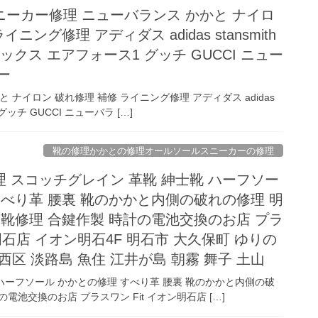
ーカー修理 ニューバランス かかと ナイロ
ニング修理 アディダス adidas stansmith
マックス エアフォース1 グッチ GUCCI ニュー
ー
ナイロン 破れ修理 補修 ライニング修理 アディダス adidas
 グッチ GUCCI ニューバラ […]
靴の修理かかとの修理オールソールスニーカーの修理
 スコッチグレイン 革靴 紳士靴 ハーフソー
すべり革 腰裏 靴のかかと内側の破れの修理 明
！靴修理 合鍵作製 時計の電池交換のお店 プラ
ン明石店 イオン明石4F 明石市 大久保町 ゆりの
西区 淡路島 魚住 江井が島 朝霧 舞子 土山
ハーフソール かかとの修理 すべり革 腰裏 靴のかかと内側の破
電池交換のお店 プラスワン Fit イオン明石店 […]