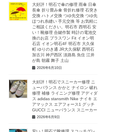
大好評！明石で傘の修理 雨傘 日傘
長傘 折り畳み傘 骨折れ修理 石突き
交換 ハトメ交換 つゆ先交換 つゆ先
ほつれ糸縫い 手元交換 等 お気軽に
ご相談ください。明石市 西明石 安
い！靴修理 合鍵作製 時計の電池交
換のお店 プラスワン Fit イオン明
石店 イオン明石4F 明石市 大久保
町 ゆりのき通 JR大久保駅 西明石
加古川 神戸西区 淡路島 魚住 江井
が島 朝霧 舞子 土山
2026年6月10日
大好評！明石でスニーカー修理 ニ
ューバランス かかと ナイロン 破れ
修理 補修 ライニング修理 アディダ
ス adidas stansmith Nike ナイキ エ
アマックス エアフォース1 グッチ
GUCCI ニューバランス スニーカー
2026年6月9日
安い！明石で靴修理 スコッチグレ