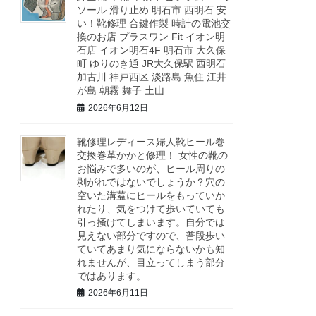
ソール 滑り止め 明石市 西明石 安
い！靴修理 合鍵作製 時計の電池交
換のお店 プラスワン Fit イオン明
石店 イオン明石4F 明石市 大久保
町 ゆりのき通 JR大久保駅 西明石
加古川 神戸西区 淡路島 魚住 江井
が島 朝霧 舞子 土山
2026年6月12日
靴修理レディース婦人靴ヒール巻
交換巻革かかと修理！ 女性の靴の
お悩みで多いのが、ヒール周りの
剥がれではないでしょうか？穴の
空いた溝蓋にヒールをもっていか
れたり、気をつけて歩いていても
引っ掻けてしまいます。自分では
見えない部分ですので、普段歩い
ていてあまり気にならないかも知
れませんが、目立ってしまう部分
ではあります。
2026年6月11日