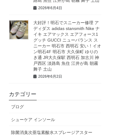
路島 魚住 江井が島 朝霧 舞子 土山
2026年6月4日
大好評！明石でスニーカー修理 ア
ディダス adidas stansmith Nike ナ
イキ エアマックス エアフォース1
グッチ GUCCI ニューバランス ス
ニーカー 明石市 西明石 安い！イオ
ン明石4F 明石市 大久保町 ゆりの
き通 JR大久保駅 西明石 加古川 神
戸西区 淡路島 魚住 江井が島 朝霧
舞子 土山
2026年6月2日
カテゴリー
ブログ
シューケア インソール
除菌消臭次亜塩素酸水スプレージアスター