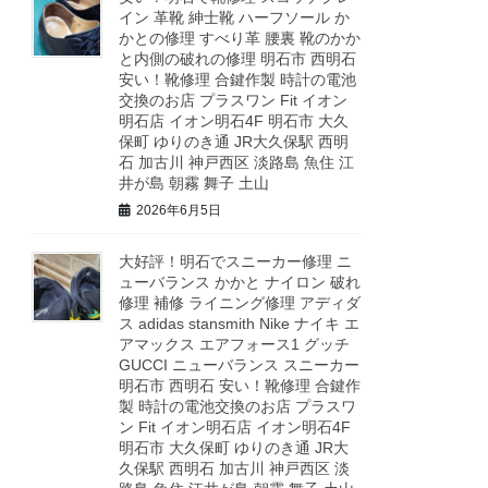
イン 革靴 紳士靴 ハーフソール か
かとの修理 すべり革 腰裏 靴のかか
と内側の破れの修理 明石市 西明石
安い！靴修理 合鍵作製 時計の電池
交換のお店 プラスワン Fit イオン
明石店 イオン明石4F 明石市 大久
保町 ゆりのき通 JR大久保駅 西明
石 加古川 神戸西区 淡路島 魚住 江
井が島 朝霧 舞子 土山
2026年6月5日
大好評！明石でスニーカー修理 ニ
ューバランス かかと ナイロン 破れ
修理 補修 ライニング修理 アディダ
ス adidas stansmith Nike ナイキ エ
アマックス エアフォース1 グッチ
GUCCI ニューバランス スニーカー
明石市 西明石 安い！靴修理 合鍵作
製 時計の電池交換のお店 プラスワ
ン Fit イオン明石店 イオン明石4F
明石市 大久保町 ゆりのき通 JR大
久保駅 西明石 加古川 神戸西区 淡