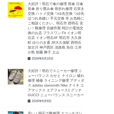
大好評！明石で傘の修理 雨傘 日傘
長傘 折り畳み傘 骨折れ修理 石突き
交換 ハトメ交換 つゆ先交換 つゆ先
ほつれ糸縫い 手元交換 等 お気軽に
ご相談ください。明石市 西明石 安
い！靴修理 合鍵作製 時計の電池交
換のお店 プラスワン Fit イオン明
石店 イオン明石4F 明石市 大久保
町 ゆりのき通 JR大久保駅 西明石
加古川 神戸西区 淡路島 魚住 江井
が島 朝霧 舞子 土山
2026年6月10日
大好評！明石でスニーカー修理 ニ
ューバランス かかと ナイロン 破れ
修理 補修 ライニング修理 アディダ
ス adidas stansmith Nike ナイキ エ
アマックス エアフォース1 グッチ
GUCCI ニューバランス スニーカー
2026年6月9日
安い！明石で靴修理 スコッチグレ