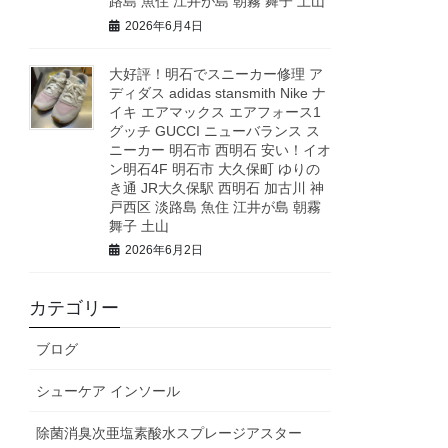
路島 魚住 江井が島 朝霧 舞子 土山
2026年6月4日
大好評！明石でスニーカー修理 ア
ディダス adidas stansmith Nike ナ
イキ エアマックス エアフォース1
グッチ GUCCI ニューバランス ス
ニーカー 明石市 西明石 安い！イオ
ン明石4F 明石市 大久保町 ゆりの
き通 JR大久保駅 西明石 加古川 神
戸西区 淡路島 魚住 江井が島 朝霧
舞子 土山
2026年6月2日
カテゴリー
ブログ
シューケア インソール
除菌消臭次亜塩素酸水スプレージアスター