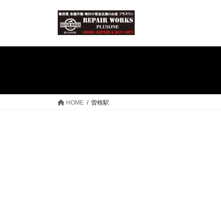
コ
ナ
ン
ビ
テ
ゲ
ン
ー
ツ
シ
へ
ョ
ス
ン
キ
に
ッ
移
HOME
曽根駅
プ
動