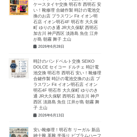
ケースタイヤ交換 明石市 西明石 安
い！靴修理 合鍵作製 時計の電池交
換のお店 プラスワン Fit イオン明
石店 イオン明石4F 明石市 大久保
町 ゆりのき通 JR大久保駅 西明石
加古川 神戸西区 淡路島 魚住 江井
が島 朝霧 舞子 土山
2026年6月28日
時計のバンドベルト交換 SEIKO
DOLCE セイコー ドルチェ 時計電
池交換 明石市 西明石 安い！靴修理
合鍵作製 時計の電池交換のお店 プ
ラスワン Fit イオン明石店 イオン
明石4F 明石市 大久保町 ゆりのき
通 JR大久保駅 西明石 加古川 神戸
西区 淡路島 魚住 江井が島 朝霧 舞
子 土山
2026年6月13日
安い靴修理！明石市 リーガル 新品
紳士靴 革靴 半張り ビブラムハーフ