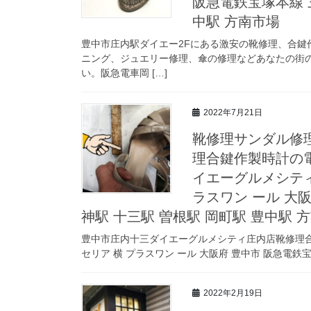
阪急電鉄宝塚本線 
中駅 方南市場
豊中市庄内駅ダイエー2Fにある激安の靴修理、合鍵
ニング、ジュエリー修理、傘の修理などあなたの街
い。阪急電車岡 […]
2022年7月21日
靴修理サンダル修
理合鍵作製時計の
イエーグルメシティ庄
ラスワン ール 大
神駅 十三駅 曽根駅 岡町駅 豊中駅 
豊中市庄内十三ダイエーグルメシティ庄内店靴修理合鍵
セリア 横 プラスワン ール 大阪府 豊中市 阪急電鉄宝
2022年2月19日