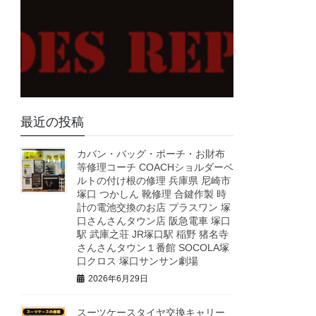
最近の投稿
カバン・バッグ・ポーチ・お財布
等修理コーチ COACHショルダーベ
ルトの付け根の修理 兵庫県 尼崎市
塚口 つかしん 靴修理 合鍵作製 時
計の電池交換のお店 プラスワン 塚
口さんさんタウン店 阪急電車 塚口
駅 武庫之荘 JR塚口駅 稲野 猪名寺
さんさんタウン１番館 SOCOLA塚
口クロス 塚口サンサン劇場
2026年6月29日
スーツケースタイヤ交換キャリー