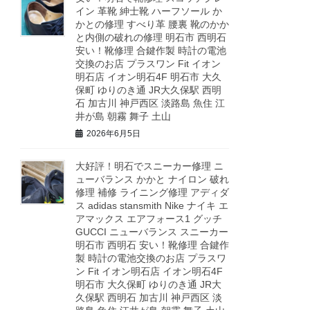
イン 革靴 紳士靴 ハーフソール か
かとの修理 すべり革 腰裏 靴のかか
と内側の破れの修理 明石市 西明石
安い！靴修理 合鍵作製 時計の電池
交換のお店 プラスワン Fit イオン
明石店 イオン明石4F 明石市 大久
保町 ゆりのき通 JR大久保駅 西明
石 加古川 神戸西区 淡路島 魚住 江
井が島 朝霧 舞子 土山
2026年6月5日
大好評！明石でスニーカー修理 ニ
ューバランス かかと ナイロン 破れ
修理 補修 ライニング修理 アディダ
ス adidas stansmith Nike ナイキ エ
アマックス エアフォース1 グッチ
GUCCI ニューバランス スニーカー
明石市 西明石 安い！靴修理 合鍵作
製 時計の電池交換のお店 プラスワ
ン Fit イオン明石店 イオン明石4F
明石市 大久保町 ゆりのき通 JR大
久保駅 西明石 加古川 神戸西区 淡