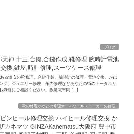
ブログ
部天神,十三,合鍵,合鍵作成,靴修理,腕時計電池
池交換,鍵屋,時計修理,スーツケース修理
にある激安の靴修理、合鍵作製、腕時計の修理・電池交換、かば
ング、ジュエリー修理、傘の修理などあなたの街のトータルリ
気軽にご相談ください。阪急電車岡 […]
靴の修理かかとの修理オールソールスニーカーの修理
 ピンヒール修理交換 ハイヒール修理交換 か
カネマツ GINZAKanematsu大阪府 豊中市