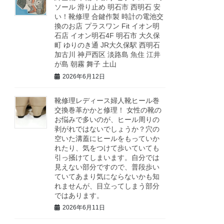
ソール 滑り止め 明石市 西明石 安
い！靴修理 合鍵作製 時計の電池交
換のお店 プラスワン Fit イオン明
石店 イオン明石4F 明石市 大久保
町 ゆりのき通 JR大久保駅 西明石
加古川 神戸西区 淡路島 魚住 江井
が島 朝霧 舞子 土山
2026年6月12日
靴修理レディース婦人靴ヒール巻
交換巻革かかと修理！ 女性の靴の
お悩みで多いのが、ヒール周りの
剥がれではないでしょうか？穴の
空いた溝蓋にヒールをもっていか
れたり、気をつけて歩いていても
引っ掻けてしまいます。自分では
見えない部分ですので、普段歩い
ていてあまり気にならないかも知
れませんが、目立ってしまう部分
ではあります。
2026年6月11日