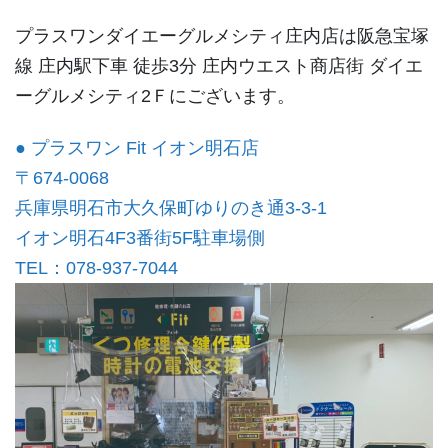
プラスワンダイエーグルメシティ庄内店は阪急宝塚
線 庄内駅下車 徒歩3分 庄内ウエスト商店街 ダイエ
ーグルメシティ2Ｆにございます。
● プラスワン Fit イオン明石店
〒674-0068
兵庫県明石市大久保町ゆりのき通3-3-1
イオン明石4F3番街5F駐車場側
TEL：078-937-7044