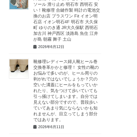
ソール 滑り止め 明石市 西明石 安
い！靴修理 合鍵作製 時計の電池交
換のお店 プラスワン Fit イオン明
石店 イオン明石4F 明石市 大久保
町 ゆりのき通 JR大久保駅 西明石
加古川 神戸西区 淡路島 魚住 江井
が島 朝霧 舞子 土山
2026年6月12日
靴修理レディース婦人靴ヒール巻
交換巻革かかと修理！ 女性の靴の
お悩みで多いのが、ヒール周りの
剥がれではないでしょうか？穴の
空いた溝蓋にヒールをもっていか
れたり、気をつけて歩いていても
引っ掻けてしまいます。自分では
見えない部分ですので、普段歩い
ていてあまり気にならないかも知
れませんが、目立ってしまう部分
ではあります。
2026年6月11日