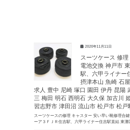
2020年11月11日
スーツケース 修理 
電池交換 神戸市 
駅、六甲ライナー住
摂津本山 魚崎 石屋
求人 豊中 尼崎 塚口 園田 伊丹 昆陽
三 梅田 明石 西明石 大久保 加古川 
習志野市 津田沼 流山市 松戸市 松戸
スーツケースの修理 キャスター 安い早い靴修理合鍵
ーア３ＦＪＲ住吉駅、六甲ライナー住吉駅直結 東灘区 御