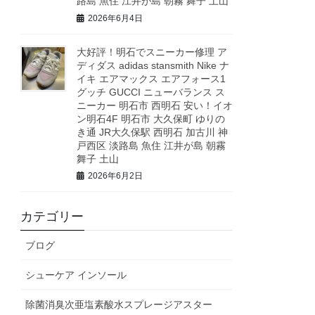
路島 魚住 江井が島 朝霧 舞子 土山
2026年6月4日
大好評！明石でスニーカー修理 ア
ディダス adidas stansmith Nike ナ
イキ エアマックス エアフォース1
グッチ GUCCI ニューバランス ス
ニーカー 明石市 西明石 安い！イオ
ン明石4F 明石市 大久保町 ゆりの
き通 JR大久保駅 西明石 加古川 神
戸西区 淡路島 魚住 江井が島 朝霧
舞子 土山
2026年6月2日
カテゴリー
ブログ
シューケア インソール
除菌消臭次亜塩素酸水スプレージアスター