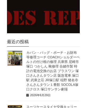
最近の投稿
カバン・バッグ・ポーチ・お財布
等修理コーチ COACHショルダーベ
ルトの付け根の修理 兵庫県 尼崎市
塚口 つかしん 靴修理 合鍵作製 時
計の電池交換のお店 プラスワン 塚
口さんさんタウン店 阪急電車 塚口
駅 武庫之荘 JR塚口駅 稲野 猪名寺
さんさんタウン１番館 SOCOLA塚
口クロス 塚口サンサン劇場
2026年6月29日
スーツケースタイヤ交換キャリー