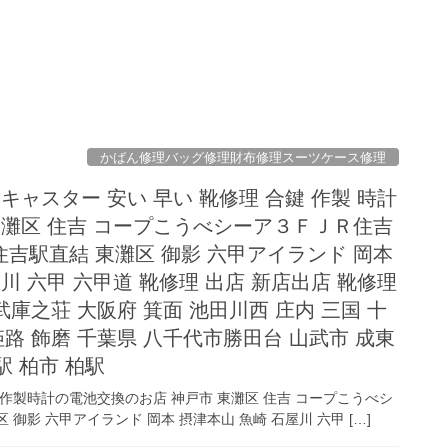
かばん修理バッグ修理財布修理スーツケース修理
キャスター 安い 早い 靴修理 合鍵 作製 時計
東灘区 住吉 コープこうべシーア３ＦＪＲ住吉
吉駅直結 東灘区 御影 六甲アイランド 岡本
川 六甲 六甲道 靴修理 出店 新店出店 靴修理
 武庫之荘 大阪府 箕面 池田川西 庄内 三国 十
姫路 飾磨 千葉県 八千代市勝田台 山武市 成東
駅 柏市 柏駅
作製時計の電池交換のお店 神戸市 東灘区 住吉 コープこうべシ
影 六甲アイランド 岡本 摂津本山 魚崎 石屋川 六甲 […]