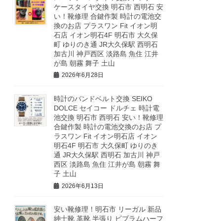
ケースタイヤ交換 明石市 西明石 安
い！靴修理 合鍵作製 時計の電池交
換のお店 プラスワン Fit イオン明
石店 イオン明石4F 明石市 大久保
町 ゆりのき通 JR大久保駅 西明石
加古川 神戸西区 淡路島 魚住 江井
が島 朝霧 舞子 土山
2026年6月28日
時計のバンドベルト交換 SEIKO
DOLCE セイコー ドルチェ 時計電
池交換 明石市 西明石 安い！靴修理
合鍵作製 時計の電池交換のお店 プ
ラスワン Fit イオン明石店 イオン
明石4F 明石市 大久保町 ゆりのき
通 JR大久保駅 西明石 加古川 神戸
西区 淡路島 魚住 江井が島 朝霧 舞
子 土山
2026年6月13日
安い靴修理！明石市 リーガル 新品
紳士靴 革靴 半張り ビブラムハーフ