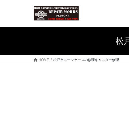
コ
ナ
ン
ビ
テ
ゲ
ン
ー
ツ
シ
へ
ョ
松
ス
ン
キ
に
ッ
移
HOME
松戸市スーツケースの修理キャスター修理
プ
動