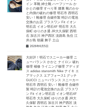
イン 革靴 紳士靴 ハーフソール か
かとの修理 すべり革 腰裏 靴のかか
と内側の破れの修理 明石市 西明石
安い！靴修理 合鍵作製 時計の電池
交換のお店 プラスワン Fit イオン
明石店 イオン明石4F 明石市 大久
保町 ゆりのき通 JR大久保駅 西明
石 加古川 神戸西区 淡路島 魚住 江
井が島 朝霧 舞子 土山
2026年6月5日
大好評！明石でスニーカー修理 ニ
ューバランス かかと ナイロン 破れ
修理 補修 ライニング修理 アディダ
ス adidas stansmith Nike ナイキ エ
アマックス エアフォース1 グッチ
GUCCI ニューバランス スニーカー
明石市 西明石 安い！靴修理 合鍵作
製 時計の電池交換のお店 プラスワ
ン Fit イオン明石店 イオン明石4F
明石市 大久保町 ゆりのき通 JR大
久保駅 西明石 加古川 神戸西区 淡