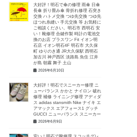
大好評！明石で傘の修理 雨傘 日傘
長傘 折り畳み傘 骨折れ修理 石突き
交換 ハトメ交換 つゆ先交換 つゆ先
ほつれ糸縫い 手元交換 等 お気軽に
ご相談ください。明石市 西明石 安
い！靴修理 合鍵作製 時計の電池交
換のお店 プラスワン Fit イオン明
石店 イオン明石4F 明石市 大久保
町 ゆりのき通 JR大久保駅 西明石
加古川 神戸西区 淡路島 魚住 江井
が島 朝霧 舞子 土山
2026年6月10日
大好評！明石でスニーカー修理 ニ
ューバランス かかと ナイロン 破れ
修理 補修 ライニング修理 アディダ
ス adidas stansmith Nike ナイキ エ
アマックス エアフォース1 グッチ
GUCCI ニューバランス スニーカー
2026年6月9日
安い！明石で靴修理 スコッチグレ