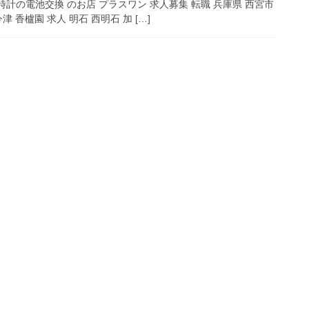
製 時計の電池交換 のお店 プラスワン 求人募集 転職 兵庫県 西宮市
 香櫨園 求人 明石 西明石 加 […]