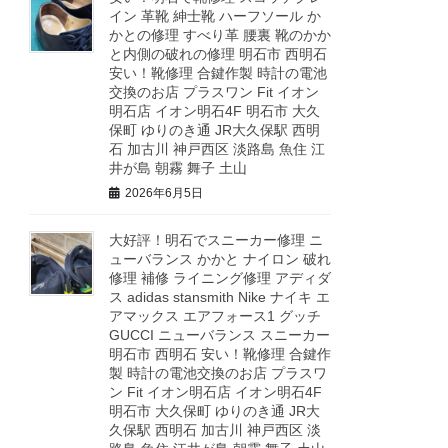
イン 革靴 紳士靴 ハーフソール か
かとの修理 すべり革 腰裏 靴のかか
と内側の破れの修理 明石市 西明石
安い！靴修理 合鍵作製 時計の電池
交換のお店 プラスワン Fit イオン
明石店 イオン明石4F 明石市 大久
保町 ゆりのき通 JR大久保駅 西明
石 加古川 神戸西区 淡路島 魚住 江
井が島 朝霧 舞子 土山
2026年6月5日
大好評！明石でスニーカー修理 ニ
ューバランス かかと ナイロン 破れ
修理 補修 ライニング修理 アディダ
ス adidas stansmith Nike ナイキ エ
アマックス エアフォース1 グッチ
GUCCI ニューバランス スニーカー
明石市 西明石 安い！靴修理 合鍵作
製 時計の電池交換のお店 プラスワ
ン Fit イオン明石店 イオン明石4F
明石市 大久保町 ゆりのき通 JR大
久保駅 西明石 加古川 神戸西区 淡