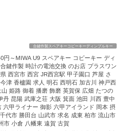
合鍵作製スペアキーコピーキーディンプルキー
0円～MIWA U9 スペアキー コピーキー ディ
 合鍵作製 時計の電池交換 のお店 プラスワン
県 西宮市 西宮 JR西宮駅 甲子園口 芦屋 さ
今津 香櫨園 求人 明石 西明石 加古川 神戸西
土山 姫路 御着 播磨 飾磨 英賀保 広畑 たつの
伊丹 昆陽 武庫之荘 大阪 箕面 池田 川西 豊中
吉 六甲ライナー 御影 六甲アイランド 岡本 摂
千代市 勝田台 山武市 求名 成東 柏市 流山市
州市 小倉 八幡東 遠賀 古賀