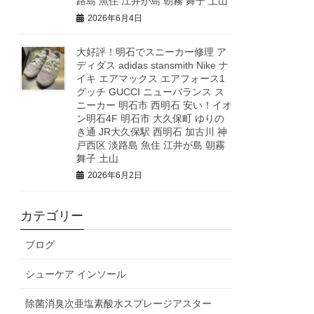
路島 魚住 江井が島 朝霧 舞子 土山
2026年6月4日
大好評！明石でスニーカー修理 ア
ディダス adidas stansmith Nike ナ
イキ エアマックス エアフォース1
グッチ GUCCI ニューバランス ス
ニーカー 明石市 西明石 安い！イオ
ン明石4F 明石市 大久保町 ゆりの
き通 JR大久保駅 西明石 加古川 神
戸西区 淡路島 魚住 江井が島 朝霧
舞子 土山
2026年6月2日
カテゴリー
ブログ
シューケア インソール
除菌消臭次亜塩素酸水スプレージアスター