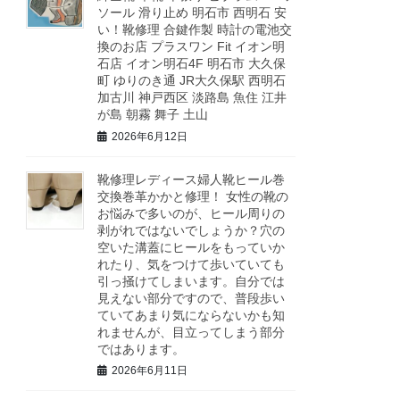
ソール 滑り止め 明石市 西明石 安
い！靴修理 合鍵作製 時計の電池交
換のお店 プラスワン Fit イオン明
石店 イオン明石4F 明石市 大久保
町 ゆりのき通 JR大久保駅 西明石
加古川 神戸西区 淡路島 魚住 江井
が島 朝霧 舞子 土山
2026年6月12日
靴修理レディース婦人靴ヒール巻
交換巻革かかと修理！ 女性の靴の
お悩みで多いのが、ヒール周りの
剥がれではないでしょうか？穴の
空いた溝蓋にヒールをもっていか
れたり、気をつけて歩いていても
引っ掻けてしまいます。自分では
見えない部分ですので、普段歩い
ていてあまり気にならないかも知
れませんが、目立ってしまう部分
ではあります。
2026年6月11日