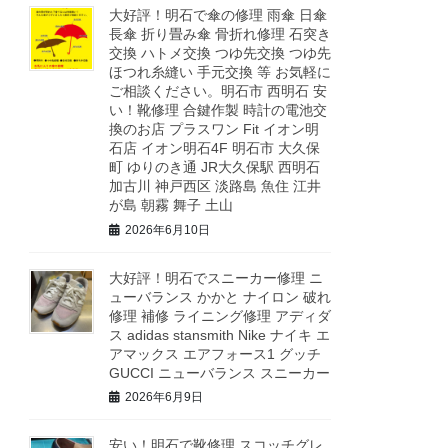
大好評！明石で傘の修理 雨傘 日傘
長傘 折り畳み傘 骨折れ修理 石突き
交換 ハトメ交換 つゆ先交換 つゆ先
ほつれ糸縫い 手元交換 等 お気軽に
ご相談ください。明石市 西明石 安
い！靴修理 合鍵作製 時計の電池交
換のお店 プラスワン Fit イオン明
石店 イオン明石4F 明石市 大久保
町 ゆりのき通 JR大久保駅 西明石
加古川 神戸西区 淡路島 魚住 江井
が島 朝霧 舞子 土山
2026年6月10日
大好評！明石でスニーカー修理 ニ
ューバランス かかと ナイロン 破れ
修理 補修 ライニング修理 アディダ
ス adidas stansmith Nike ナイキ エ
アマックス エアフォース1 グッチ
GUCCI ニューバランス スニーカー
2026年6月9日
安い！明石で靴修理 スコッチグレ