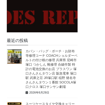
最近の投稿
カバン・バッグ・ポーチ・お財布
等修理コーチ COACHショルダーベ
ルトの付け根の修理 兵庫県 尼崎市
塚口 つかしん 靴修理 合鍵作製 時
計の電池交換のお店 プラスワン 塚
口さんさんタウン店 阪急電車 塚口
駅 武庫之荘 JR塚口駅 稲野 猪名寺
さんさんタウン１番館 SOCOLA塚
口クロス 塚口サンサン劇場
2026年6月29日
スーツケースタイヤ交換キャリー