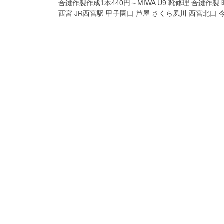
合鍵作製作成1本440円～MIWA U9 靴修理 合鍵作
西宮 JR西宮駅 甲子園口 芦屋 さくら夙川 西宮北口 今津