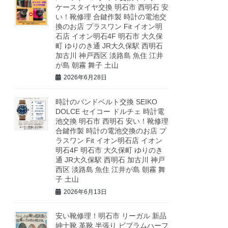
ケースタイヤ交換 明石市 西明石 安
い！靴修理 合鍵作製 時計の電池交
換のお店 プラスワン Fit イオン明
石店 イオン明石4F 明石市 大久保
町 ゆりのき通 JR大久保駅 西明石
加古川 神戸西区 淡路島 魚住 江井
が島 朝霧 舞子 土山
2026年6月28日
時計のバンドベルト交換 SEIKO
DOLCE セイコー ドルチェ 時計電
池交換 明石市 西明石 安い！靴修理
合鍵作製 時計の電池交換のお店 プ
ラスワン Fit イオン明石店 イオン
明石4F 明石市 大久保町 ゆりのき
通 JR大久保駅 西明石 加古川 神戸
西区 淡路島 魚住 江井が島 朝霧 舞
子 土山
2026年6月13日
安い靴修理！明石市 リーガル 新品
紳士靴 革靴 半張り ビブラムハーフ