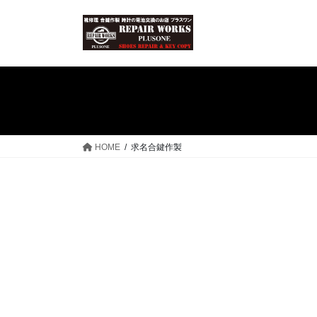
コ
ナ
ン
ビ
テ
ゲ
ン
ー
ツ
シ
へ
ョ
ス
ン
キ
に
ッ
移
HOME
求名合鍵作製
プ
動