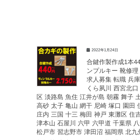
2022年1月24日
合鍵作製作成1本44
ンプルキー 靴修理
求人募集 転職 兵庫
くら夙川 西宮北口 
区 淡路島 魚住 江井が島 朝霧 舞子 
高砂 太子 亀山 網干 尼崎 塚口 園田 
庄内 三国 十三 梅田 神戸 東灘区 住
津本山 石屋川 六甲 六甲道 千葉県 八
松戸市 習志野市 津田沼 福岡県 北九