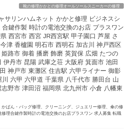
靴の修理かかとの修理オールソールスニーカーの修理
ャサリンハムネット かかと修理 ビジネスシ
理 合鍵作製 時計の電池交換のお店 プラスワン
県 西宮市 西宮 JR西宮駅 甲子園口 芦屋 さ
今津 香櫨園 明石市 西明石 加古川 神戸西区
 姫路市 御着 播磨 飾磨 英賀保 広畑 たつの
田 伊丹市 昆陽 武庫之荘 大阪府 箕面市 池田
梅田 神戸市 東灘区 住吉駅 六甲ライナー 御影
川 六甲 六甲道 千葉県 八千代市 勝田台 山
習志野市 津田沼 福岡県 北九州市 小倉 八幡東
、かばん・バッグ修理、クリーニング、ジュエリー修理、傘の修
修理合鍵作製時計の電池交換のお店プラスワン 求人募集 転職