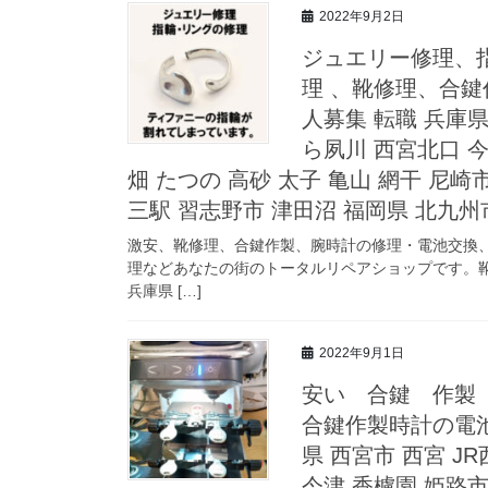
2022年9月2日
ジュエリー修理、
理 、靴修理、合
人募集 転職 兵庫県
ら夙川 西宮北口 今
畑 たつの 高砂 太子 亀山 網干 尼崎
三駅 習志野市 津田沼 福岡県 北九州
激安、靴修理、合鍵作製、腕時計の修理・電池交換
理などあなたの街のトータルリペアショップです。靴
兵庫県 […]
2022年9月1日
安い 合鍵 作製
合鍵作製時計の電池
県 西宮市 西宮 J
今津 香櫨園 姫路市