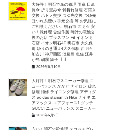
大好評！明石で傘の修理 雨傘 日傘
長傘 折り畳み傘 骨折れ修理 石突き
交換 ハトメ交換 つゆ先交換 つゆ先
ほつれ糸縫い 手元交換 等 お気軽に
ご相談ください。明石市 西明石 安
い！靴修理 合鍵作製 時計の電池交
換のお店 プラスワン Fit イオン明
石店 イオン明石4F 明石市 大久保
町 ゆりのき通 JR大久保駅 西明石
加古川 神戸西区 淡路島 魚住 江井
が島 朝霧 舞子 土山
2026年6月10日
大好評！明石でスニーカー修理 ニ
ューバランス かかと ナイロン 破れ
修理 補修 ライニング修理 アディダ
ス adidas stansmith Nike ナイキ エ
アマックス エアフォース1 グッチ
GUCCI ニューバランス スニーカー
2026年6月9日
安い！明石で靴修理 スコッチグレ