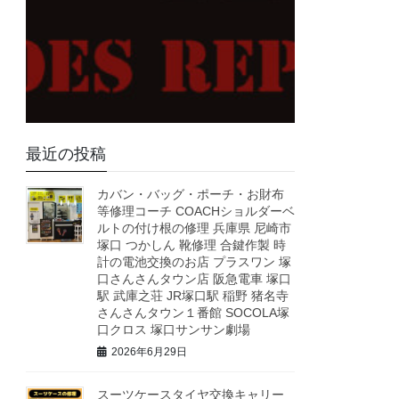
最近の投稿
カバン・バッグ・ポーチ・お財布
等修理コーチ COACHショルダーベ
ルトの付け根の修理 兵庫県 尼崎市
塚口 つかしん 靴修理 合鍵作製 時
計の電池交換のお店 プラスワン 塚
口さんさんタウン店 阪急電車 塚口
駅 武庫之荘 JR塚口駅 稲野 猪名寺
さんさんタウン１番館 SOCOLA塚
口クロス 塚口サンサン劇場
2026年6月29日
スーツケースタイヤ交換キャリー