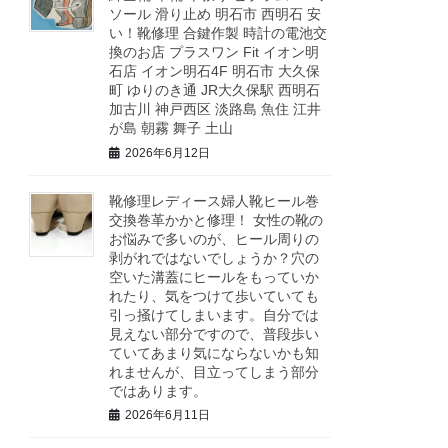
ソール 滑り止め 明石市 西明石 安
い！靴修理 合鍵作製 時計の電池交
換のお店 プラスワン Fit イオン明
石店 イオン明石4F 明石市 大久保
町 ゆりのき通 JR大久保駅 西明石
加古川 神戸西区 淡路島 魚住 江井
が島 朝霧 舞子 土山
2026年6月12日
靴修理レディース婦人靴ヒール巻
交換巻革かかと修理！ 女性の靴の
お悩みで多いのが、ヒール周りの
剥がれではないでしょうか？穴の
空いた溝蓋にヒールをもっていか
れたり、気をつけて歩いていても
引っ掻けてしまいます。自分では
見えない部分ですので、普段歩い
ていてあまり気にならないかも知
れませんが、目立ってしまう部分
ではあります。
2026年6月11日