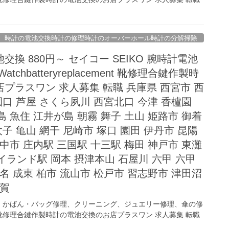
時計の電池交換時計の修理時計のオーバーホール時計の分解掃除
換 880円～ セイコー SEIKO 腕時計電池
 Watchbatteryreplacement 靴修理合鍵作製時
プラスワン 求人募集 転職 兵庫県 西宮市 西
園口 芦屋 さくら夙川 西宮北口 今津 香櫨園
 魚住 江井が島 朝霧 舞子 土山 姫路市 御着
太子 亀山 網干 尼崎市 塚口 園田 伊丹市 昆陽
中市 庄内駅 三国駅 十三駅 梅田 神戸市 東灘
イランド駅 岡本 摂津本山 石屋川 六甲 六甲
名 成東 柏市 流山市 松戸市 習志野市 津田沼
古賀
、かばん・バッグ修理、クリーニング、ジュエリー修理、傘の修
修理合鍵作製時計の電池交換のお店プラスワン 求人募集 転職