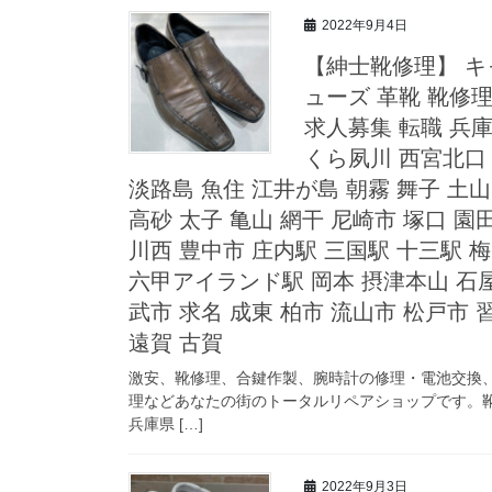
2022年9月4日
【紳士靴修理】 キ
ューズ 革靴 靴修
求人募集 転職 兵庫
くら夙川 西宮北口 
淡路島 魚住 江井が島 朝霧 舞子 土山
高砂 太子 亀山 網干 尼崎市 塚口 園
川西 豊中市 庄内駅 三国駅 十三駅 
六甲アイランド駅 岡本 摂津本山 石屋
武市 求名 成東 柏市 流山市 松戸市 
遠賀 古賀
激安、靴修理、合鍵作製、腕時計の修理・電池交換
理などあなたの街のトータルリペアショップです。靴
兵庫県 […]
2022年9月3日