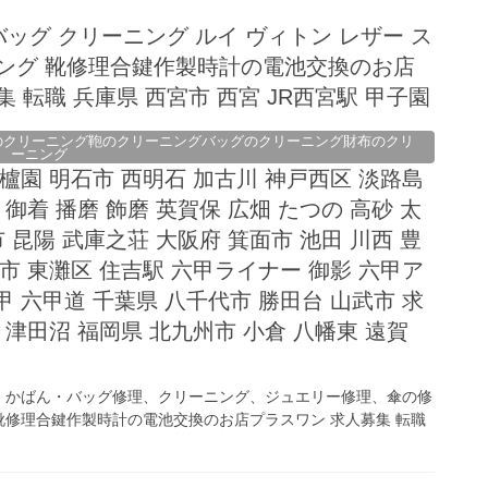
バッグ クリーニング ルイ ヴィトン レザー ス
ニング 靴修理合鍵作製時計の電池交換のお店
 転職 兵庫県 西宮市 西宮 JR西宮駅 甲子園
のクリーニング鞄のクリーニングバッグのクリーニング財布のクリ
ーニング
香櫨園 明石市 西明石 加古川 神戸西区 淡路島
 御着 播磨 飾磨 英賀保 広畑 たつの 高砂 太
市 昆陽 武庫之荘 大阪府 箕面市 池田 川西 豊
戸市 東灘区 住吉駅 六甲ライナー 御影 六甲ア
甲 六甲道 千葉県 八千代市 勝田台 山武市 求
 津田沼 福岡県 北九州市 小倉 八幡東 遠賀
、かばん・バッグ修理、クリーニング、ジュエリー修理、傘の修
修理合鍵作製時計の電池交換のお店プラスワン 求人募集 転職