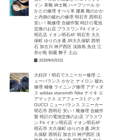
イン 革靴 紳士靴 ハーフソール か
かとの修理 すべり革 腰裏 靴のかか
と内側の破れの修理 明石市 西明石
安い！靴修理 合鍵作製 時計の電池
交換のお店 プラスワン Fit イオン
明石店 イオン明石4F 明石市 大久
保町 ゆりのき通 JR大久保駅 西明
石 加古川 神戸西区 淡路島 魚住 江
井が島 朝霧 舞子 土山
2026年6月5日
大好評！明石でスニーカー修理 ニ
ューバランス かかと ナイロン 破れ
修理 補修 ライニング修理 アディダ
ス adidas stansmith Nike ナイキ エ
アマックス エアフォース1 グッチ
GUCCI ニューバランス スニーカー
明石市 西明石 安い！靴修理 合鍵作
製 時計の電池交換のお店 プラスワ
ン Fit イオン明石店 イオン明石4F
明石市 大久保町 ゆりのき通 JR大
久保駅 西明石 加古川 神戸西区 淡