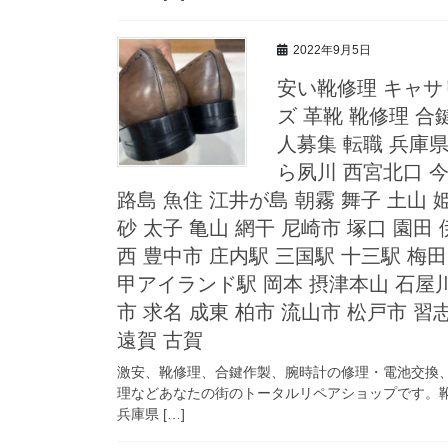
2022年9月5日
安い靴修理 キャサ
ズ 革靴 靴修理 
人募集 転職 兵庫県
ら夙川 西宮北口 今
路島 魚住 江井が島 朝霧 舞子 土山 
砂 太子 亀山 網干 尼崎市 塚口 園田
西 豊中市 庄内駅 三国駅 十三駅 梅田
甲アイランド駅 岡本 摂津本山 石屋川
市 求名 成東 柏市 流山市 松戸市 習
遠賀 古賀
激安、靴修理、合鍵作製、腕時計の修理・電池交換
理などあなたの街のトータルリペアショップです。靴
兵庫県 […]