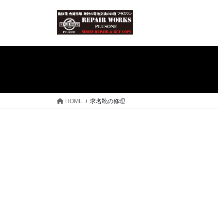
コ
ナ
ン
ビ
テ
ゲ
ン
ー
ツ
シ
へ
ョ
ス
ン
キ
に
ッ
移
HOME
求名靴の修理
プ
動