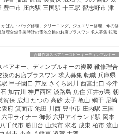
府 豊中市 庄内駅 三国駅 十三駅 習志野市 津
、かばん・バッグ修理、クリーニング、ジュエリー修理、傘の修
修理合鍵作製時計の電池交換のお店プラスワン 求人募集 転職
合鍵作製スペアキーコピーキーディンプルキー
スペアキー、ディンプルキーの複製 靴修理合
換のお店プラスワン 求人募集 転職 兵庫県
宮駅 甲子園口 芦屋 さくら夙川 西宮北口 今津
石 加古川 神戸西区 淡路島 魚住 江井が島 朝
英賀保 広畑 たつの 高砂 太子 亀山 網干 尼崎
大阪府 箕面市 池田 川西 豊中市 庄内駅 三国
駅 六甲ライナー 御影 六甲アイランド駅 岡本
八千代市 勝田台 山武市 求名 成東 柏市 流山
九州市 小倉 八幡東 遠賀 古賀