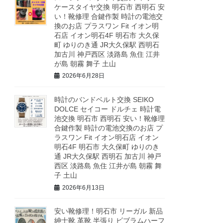
ケースタイヤ交換 明石市 西明石 安
い！靴修理 合鍵作製 時計の電池交
換のお店 プラスワン Fit イオン明
石店 イオン明石4F 明石市 大久保
町 ゆりのき通 JR大久保駅 西明石
加古川 神戸西区 淡路島 魚住 江井
が島 朝霧 舞子 土山
2026年6月28日
時計のバンドベルト交換 SEIKO
DOLCE セイコー ドルチェ 時計電
池交換 明石市 西明石 安い！靴修理
合鍵作製 時計の電池交換のお店 プ
ラスワン Fit イオン明石店 イオン
明石4F 明石市 大久保町 ゆりのき
通 JR大久保駅 西明石 加古川 神戸
西区 淡路島 魚住 江井が島 朝霧 舞
子 土山
2026年6月13日
安い靴修理！明石市 リーガル 新品
紳士靴 革靴 半張り ビブラムハーフ