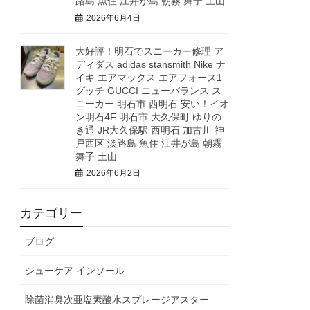
路島 魚住 江井が島 朝霧 舞子 土山
2026年6月4日
大好評！明石でスニーカー修理 ア
ディダス adidas stansmith Nike ナ
イキ エアマックス エアフォース1
グッチ GUCCI ニューバランス ス
ニーカー 明石市 西明石 安い！イオ
ン明石4F 明石市 大久保町 ゆりの
き通 JR大久保駅 西明石 加古川 神
戸西区 淡路島 魚住 江井が島 朝霧
舞子 土山
2026年6月2日
カテゴリー
ブログ
シューケア インソール
除菌消臭次亜塩素酸水スプレージアスター