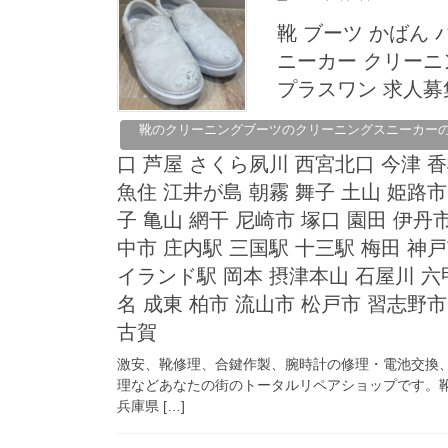
靴 ブーツ かばん 
ニーカー クリー
プラスワン 求人募集
靴のクリーニングブーツのクリーニングスニーカー
口 芦屋 さくら夙川 西宮北口 今津 
魚住 江井が島 朝霧 舞子 土山 姫路市
子 亀山 網干 尼崎市 塚口 園田 伊丹
中市 庄内駅 三国駅 十三駅 梅田 神
イランド駅 岡本 摂津本山 石屋川 六
名 成東 柏市 流山市 松戸市 習志野市
古賀
激安、靴修理、合鍵作製、腕時計の修理・電池交換
理などあなたの街のトータルリペアショップです。靴
兵庫県 […]