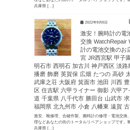
兵庫県 […]
2022年9月6日
激安！腕時計の電池交
交換 WatchRepair
計の電池交換のお店
宮 JR西宮駅 甲子
明石市 西明石 加古川 神戸西区 淡路島
播磨 飾磨 英賀保 広畑 たつの 高砂 
武庫之荘 大阪府 箕面市 池田 川西 豊
区 住吉駅 六甲ライナー 御影 六甲ア
道 千葉県 八千代市 勝田台 山武市 求
福岡県 北九州市 小倉 八幡東 遠賀 
激安、靴修理、合鍵作製、腕時計の修理・電池交換
理などあなたの街のトータルリペアショップです。靴
兵庫県 […]