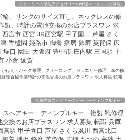
ジュエリーの修理アクセサリーの修理ネックレスの修理
指輪、リングのサイズ直し、ネックレスの修
鍵作製、時計の電池交換のお店プラスワン 求
 西宮市 西宮 JR西宮駅 甲子園口 芦屋 さく
津 香櫨園 姫路市 御着 播磨 飾磨 英賀保 広
市 塚口 園田 大阪府 豊中市 庄内駅 三国駅 十
市 小倉 遠賀
、かばん・バッグ修理、クリーニング、ジュエリー修理、傘の修
修理合鍵作製時計の電池交換のお店プラスワン 求人募集 転職
合鍵作製スペアキーコピーキーディンプルキー
 スペアキー ディンプルキー 複製 靴修理
交換のお店プラスワン 求人募集 転職 兵庫
R西宮駅 甲子園口 芦屋 さくら夙川 西宮北口
 御着 播磨 飾磨 英賀保 広畑 たつの 高砂 太