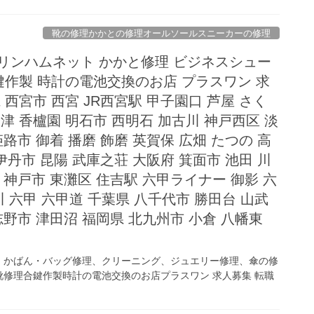
靴の修理かかとの修理オールソールスニーカーの修理
リンハムネット かかと修理 ビジネスシュー
合鍵作製 時計の電池交換のお店 プラスワン 求
 西宮市 西宮 JR西宮駅 甲子園口 芦屋 さく
津 香櫨園 明石市 西明石 加古川 神戸西区 淡
姫路市 御着 播磨 飾磨 英賀保 広畑 たつの 高
 伊丹市 昆陽 武庫之荘 大阪府 箕面市 池田 川
 神戸市 東灘区 住吉駅 六甲ライナー 御影 六
 六甲 六甲道 千葉県 八千代市 勝田台 山武
志野市 津田沼 福岡県 北九州市 小倉 八幡東
、かばん・バッグ修理、クリーニング、ジュエリー修理、傘の修
修理合鍵作製時計の電池交換のお店プラスワン 求人募集 転職