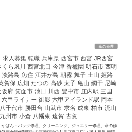
傘の修理
求人募集 転職 兵庫県 西宮市 西宮 JR西宮
さくら夙川 西宮北口 今津 香櫨園 明石市 西明
 淡路島 魚住 江井が島 朝霧 舞子 土山 姫路
 英賀保 広畑 たつの 高砂 太子 亀山 網干 尼崎
大阪府 箕面市 池田 川西 豊中市 庄内駅 三国
駅 六甲ライナー 御影 六甲アイランド駅 岡本
八千代市 勝田台 山武市 求名 成東 柏市 流山
九州市 小倉 八幡東 遠賀 古賀
、かばん・バッグ修理、クリーニング、ジュエリー修理、傘の修
修理合鍵作製時計の電池交換のお店プラスワン 求人募集 転職