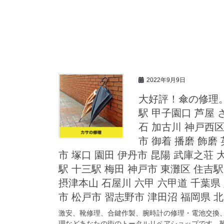
2022年9月9日
大好評！傘の修理。
駅 甲子園口 芦屋 
石 加古川 神戸西区
市 御着 播磨 飾磨
市 塚口 園田 伊丹市 昆陽 武庫之荘 
駅 十三駅 梅田 神戸市 東灘区 住吉
摂津本山 石屋川 六甲 六甲道 千葉県 
市 松戸市 習志野市 津田沼 福岡県 北
激安、靴修理、合鍵作製、腕時計の修理・電池交換
理などあなたの街のトータルリペアショップです。靴