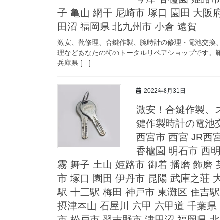
子 亀山 網干 尼崎市 塚口 園田 大阪
田沼 福岡県 北九州市 小倉 遠賀
激安、靴修理、合鍵作製、腕時計の修理・電池交換
理などあなたの街のトータルリペアショップです。靴
兵庫県 […]
2022年8月31日
激安！合鍵作製、
鍵作製時計の電池交
西宮市 西宮 JR西
香櫨園 明石市 西明
霧 舞子 土山 姫路市 御着 播磨 飾磨 
市 塚口 園田 伊丹市 昆陽 武庫之荘 
駅 十三駅 梅田 神戸市 東灘区 住吉
摂津本山 石屋川 六甲 六甲道 千葉県 
市 松戸市 習志野市 津田沼 福岡県 北