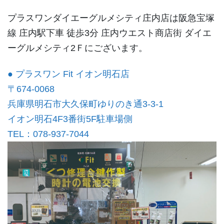
プラスワンダイエーグルメシティ庄内店は阪急宝塚
線 庄内駅下車 徒歩3分 庄内ウエスト商店街 ダイエ
ーグルメシティ2Ｆにございます。
● プラスワン Fit イオン明石店
〒674-0068
兵庫県明石市大久保町ゆりのき通3-3-1
イオン明石4F3番街5F駐車場側
TEL：078-937-7044