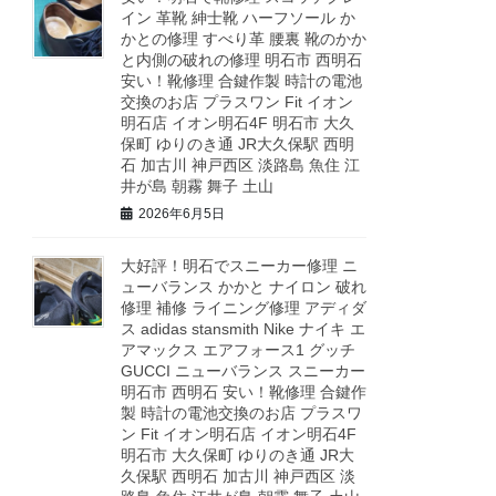
イン 革靴 紳士靴 ハーフソール か
かとの修理 すべり革 腰裏 靴のかか
と内側の破れの修理 明石市 西明石
安い！靴修理 合鍵作製 時計の電池
交換のお店 プラスワン Fit イオン
明石店 イオン明石4F 明石市 大久
保町 ゆりのき通 JR大久保駅 西明
石 加古川 神戸西区 淡路島 魚住 江
井が島 朝霧 舞子 土山
2026年6月5日
大好評！明石でスニーカー修理 ニ
ューバランス かかと ナイロン 破れ
修理 補修 ライニング修理 アディダ
ス adidas stansmith Nike ナイキ エ
アマックス エアフォース1 グッチ
GUCCI ニューバランス スニーカー
明石市 西明石 安い！靴修理 合鍵作
製 時計の電池交換のお店 プラスワ
ン Fit イオン明石店 イオン明石4F
明石市 大久保町 ゆりのき通 JR大
久保駅 西明石 加古川 神戸西区 淡