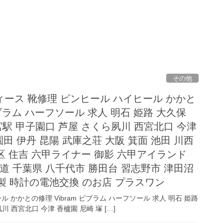
その他
ース 靴修理 ピンヒール ハイヒール かかと
 ビブラム ハーフソール 求人 明石 姫路 大久保
宮駅 甲子園口 芦屋 さくら夙川 西宮北口 今津
園田 伊丹 昆陽 武庫之荘 大阪 箕面 池田 川西
灘区 住吉 六甲ライナー 御影 六甲アイランド
甲道 千葉県 八千代市 勝田台 習志野市 津田沼
製 時計の電池交換 のお店 プラスワン
かかとの修理 Vibram ビブラム ハーフソール 求人 明石 姫路
川 西宮北口 今津 香櫨園 尼崎 塚 […]