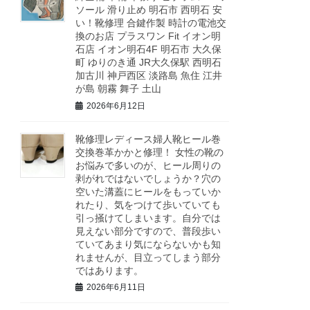
ソール 滑り止め 明石市 西明石 安
い！靴修理 合鍵作製 時計の電池交
換のお店 プラスワン Fit イオン明
石店 イオン明石4F 明石市 大久保
町 ゆりのき通 JR大久保駅 西明石
加古川 神戸西区 淡路島 魚住 江井
が島 朝霧 舞子 土山
2026年6月12日
靴修理レディース婦人靴ヒール巻
交換巻革かかと修理！ 女性の靴の
お悩みで多いのが、ヒール周りの
剥がれではないでしょうか？穴の
空いた溝蓋にヒールをもっていか
れたり、気をつけて歩いていても
引っ掻けてしまいます。自分では
見えない部分ですので、普段歩い
ていてあまり気にならないかも知
れませんが、目立ってしまう部分
ではあります。
2026年6月11日