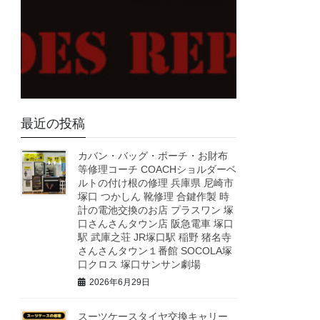
最近の投稿
カバン・バッグ・ポーチ・お財布
等修理コーチ COACHショルダーベ
ルトの付け根の修理 兵庫県 尼崎市
塚口 つかしん 靴修理 合鍵作製 時
計の電池交換のお店 プラスワン 塚
口さんさんタウン店 阪急電車 塚口
駅 武庫之荘 JR塚口駅 稲野 猪名寺
さんさんタウン１番館 SOCOLA塚
口クロス 塚口サンサン劇場
2026年6月29日
スーツケースタイヤ交換キャリー