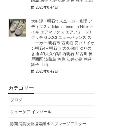
路島 魚住 江井が島 朝霧 舞子 土山
2026年6月4日
大好評！明石でスニーカー修理 ア
ディダス adidas stansmith Nike ナ
イキ エアマックス エアフォース1
グッチ GUCCI ニューバランス ス
ニーカー 明石市 西明石 安い！イオ
ン明石4F 明石市 大久保町 ゆりの
き通 JR大久保駅 西明石 加古川 神
戸西区 淡路島 魚住 江井が島 朝霧
舞子 土山
2026年6月2日
カテゴリー
ブログ
シューケア インソール
除菌消臭次亜塩素酸水スプレージアスター