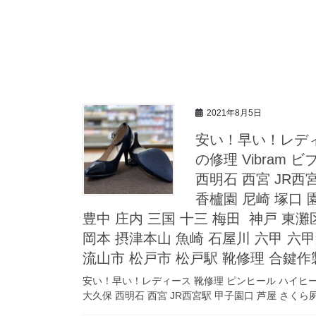
2021年8月5日
安い！早い！レディ
の修理 Vibram
西明石 西宮 JR西
香櫨園 尼崎 塚口 
豊中 庄内 三国 十三 梅田 神戸 東
岡本 摂津本山 魚崎 石屋川 六甲 六
流山市 松戸市 松戸駅 靴修理 合鍵作
安い！早い！レディース 靴修理 ピンヒール ハイヒール 
大久保 西明石 西宮 JR西宮駅 甲子園口 芦屋 さくら夙