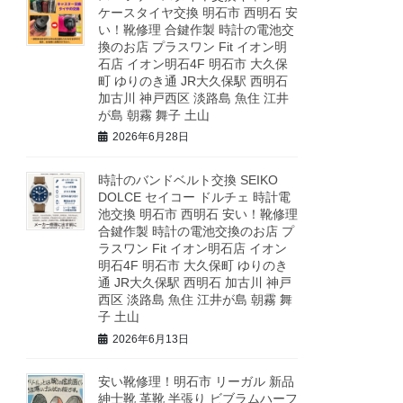
ケースタイヤ交換 明石市 西明石 安
い！靴修理 合鍵作製 時計の電池交
換のお店 プラスワン Fit イオン明
石店 イオン明石4F 明石市 大久保
町 ゆりのき通 JR大久保駅 西明石
加古川 神戸西区 淡路島 魚住 江井
が島 朝霧 舞子 土山
2026年6月28日
時計のバンドベルト交換 SEIKO
DOLCE セイコー ドルチェ 時計電
池交換 明石市 西明石 安い！靴修理
合鍵作製 時計の電池交換のお店 プ
ラスワン Fit イオン明石店 イオン
明石4F 明石市 大久保町 ゆりのき
通 JR大久保駅 西明石 加古川 神戸
西区 淡路島 魚住 江井が島 朝霧 舞
子 土山
2026年6月13日
安い靴修理！明石市 リーガル 新品
紳士靴 革靴 半張り ビブラムハーフ