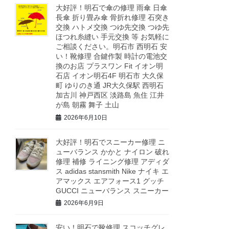
大好評！明石で傘の修理 雨傘 日傘
長傘 折り畳み傘 骨折れ修理 石突き
交換 ハトメ交換 つゆ先交換 つゆ先
ほつれ糸縫い 手元交換 等 お気軽に
ご相談ください。明石市 西明石 安
い！靴修理 合鍵作製 時計の電池交
換のお店 プラスワン Fit イオン明
石店 イオン明石4F 明石市 大久保
町 ゆりのき通 JR大久保駅 西明石
加古川 神戸西区 淡路島 魚住 江井
が島 朝霧 舞子 土山
2026年6月10日
大好評！明石でスニーカー修理 ニ
ューバランス かかと ナイロン 破れ
修理 補修 ライニング修理 アディダ
ス adidas stansmith Nike ナイキ エ
アマックス エアフォース1 グッチ
GUCCI ニューバランス スニーカー
2026年6月9日
安い！明石で靴修理 スコッチグレ