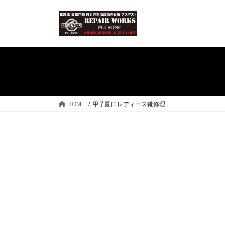
コ
ナ
ン
ビ
テ
ゲ
ン
ー
ツ
シ
へ
ョ
ス
ン
キ
に
ッ
移
HOME
甲子園口レディース靴修理
プ
動