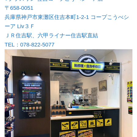
〒658-0051
兵庫県神戸市東灘区住吉本町1-2-1
コープこうべシ
ーア Liv３Ｆ
ＪＲ住吉駅、六甲ライナー住吉駅直結
TEL：078-822-5077