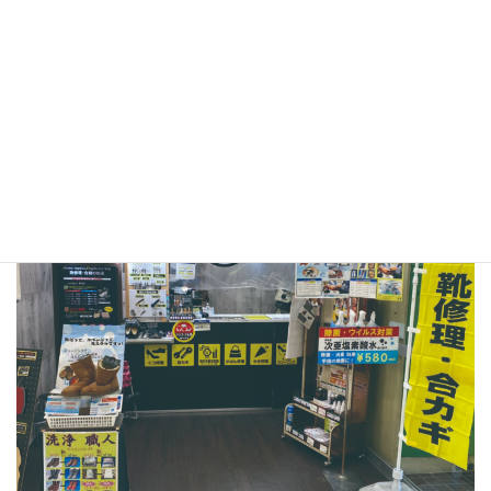
ざいます。
●プラスワン イズミヤ昆陽店
〒664-0027
兵庫県伊丹市池尻1-1イズミヤ昆陽店 B1F
TEL：072-770-0202