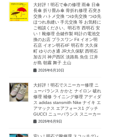
大好評！明石で傘の修理 雨傘 日傘
長傘 折り畳み傘 骨折れ修理 石突き
交換 ハトメ交換 つゆ先交換 つゆ先
ほつれ糸縫い 手元交換 等 お気軽に
ご相談ください。明石市 西明石 安
い！靴修理 合鍵作製 時計の電池交
換のお店 プラスワン Fit イオン明
石店 イオン明石4F 明石市 大久保
町 ゆりのき通 JR大久保駅 西明石
加古川 神戸西区 淡路島 魚住 江井
が島 朝霧 舞子 土山
2026年6月10日
大好評！明石でスニーカー修理 ニ
ューバランス かかと ナイロン 破れ
修理 補修 ライニング修理 アディダ
ス adidas stansmith Nike ナイキ エ
アマックス エアフォース1 グッチ
GUCCI ニューバランス スニーカー
2026年6月9日
安い！明石で靴修理 スコッチグレ