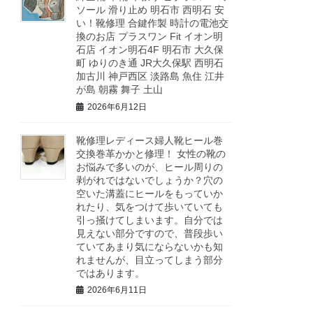
ソール 滑り止め 明石市 西明石 安
い！靴修理 合鍵作製 時計の電池交
換のお店 プラスワン Fit イオン明
石店 イオン明石4F 明石市 大久保
町 ゆりのき通 JR大久保駅 西明石
加古川 神戸西区 淡路島 魚住 江井
が島 朝霧 舞子 土山
2026年6月12日
靴修理レディース婦人靴ヒール巻
交換巻革かかと修理！ 女性の靴の
お悩みで多いのが、ヒール周りの
剥がれではないでしょうか？穴の
空いた溝蓋にヒールをもっていか
れたり、気をつけて歩いていても
引っ掻けてしまいます。自分では
見えない部分ですので、普段歩い
ていてあまり気にならないかも知
れませんが、目立ってしまう部分
ではあります。
2026年6月11日