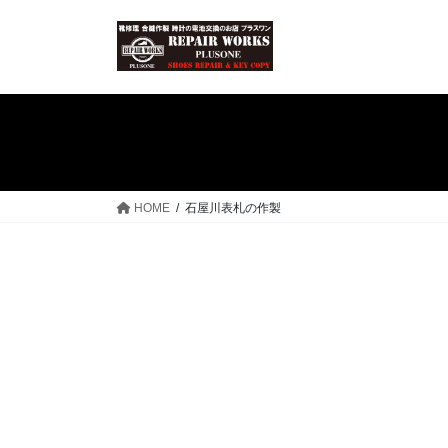
コ
ナ
ン
ビ
テ
ゲ
ン
ー
ツ
シ
へ
ョ
ス
ン
キ
に
ッ
移
HOME
石屋川表札の作製
プ
動