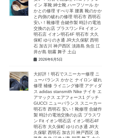
イン 革靴 紳士靴 ハーフソール か
かとの修理 すべり革 腰裏 靴のかか
と内側の破れの修理 明石市 西明石
安い！靴修理 合鍵作製 時計の電池
交換のお店 プラスワン Fit イオン
明石店 イオン明石4F 明石市 大久
保町 ゆりのき通 JR大久保駅 西明
石 加古川 神戸西区 淡路島 魚住 江
井が島 朝霧 舞子 土山
2026年6月5日
大好評！明石でスニーカー修理 ニ
ューバランス かかと ナイロン 破れ
修理 補修 ライニング修理 アディダ
ス adidas stansmith Nike ナイキ エ
アマックス エアフォース1 グッチ
GUCCI ニューバランス スニーカー
明石市 西明石 安い！靴修理 合鍵作
製 時計の電池交換のお店 プラスワ
ン Fit イオン明石店 イオン明石4F
明石市 大久保町 ゆりのき通 JR大
久保駅 西明石 加古川 神戸西区 淡