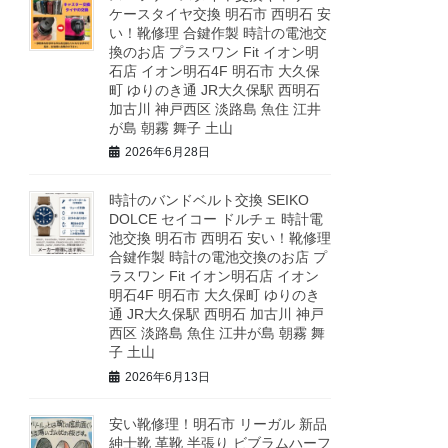
ケースタイヤ交換 明石市 西明石 安
い！靴修理 合鍵作製 時計の電池交
換のお店 プラスワン Fit イオン明
石店 イオン明石4F 明石市 大久保
町 ゆりのき通 JR大久保駅 西明石
加古川 神戸西区 淡路島 魚住 江井
が島 朝霧 舞子 土山
2026年6月28日
時計のバンドベルト交換 SEIKO
DOLCE セイコー ドルチェ 時計電
池交換 明石市 西明石 安い！靴修理
合鍵作製 時計の電池交換のお店 プ
ラスワン Fit イオン明石店 イオン
明石4F 明石市 大久保町 ゆりのき
通 JR大久保駅 西明石 加古川 神戸
西区 淡路島 魚住 江井が島 朝霧 舞
子 土山
2026年6月13日
安い靴修理！明石市 リーガル 新品
紳士靴 革靴 半張り ビブラムハーフ