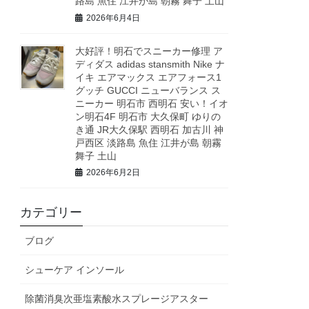
路島 魚住 江井が島 朝霧 舞子 土山
2026年6月4日
大好評！明石でスニーカー修理 ア
ディダス adidas stansmith Nike ナ
イキ エアマックス エアフォース1
グッチ GUCCI ニューバランス ス
ニーカー 明石市 西明石 安い！イオ
ン明石4F 明石市 大久保町 ゆりの
き通 JR大久保駅 西明石 加古川 神
戸西区 淡路島 魚住 江井が島 朝霧
舞子 土山
2026年6月2日
カテゴリー
ブログ
シューケア インソール
除菌消臭次亜塩素酸水スプレージアスター