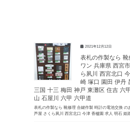
2021年12月12日
表札の作製なら 靴
ワン 兵庫県 西宮市
ら夙川 西宮北口 今
崎 塚口 園田 伊丹
三国 十三 梅田 神戸 東灘区 住吉 
山 石屋川 六甲 六甲道
表札の作製なら 靴修理 合鍵作製 時計の電池交換 のお
芦屋 さくら夙川 西宮北口 今津 香櫨園 求人 明石 姫路 