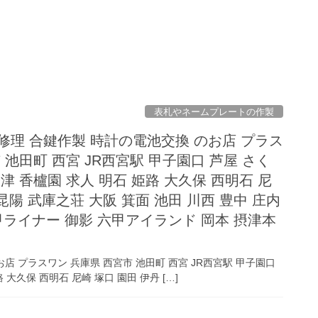
表札やネームプレートの作製
修理 合鍵作製 時計の電池交換 のお店 プラス
 池田町 西宮 JR西宮駅 甲子園口 芦屋 さく
津 香櫨園 求人 明石 姫路 大久保 西明石 尼
 昆陽 武庫之荘 大阪 箕面 池田 川西 豊中 庄内
六甲ライナー 御影 六甲アイランド 岡本 摂津本
店 プラスワン 兵庫県 西宮市 池田町 西宮 JR西宮駅 甲子園口
大久保 西明石 尼崎 塚口 園田 伊丹 […]