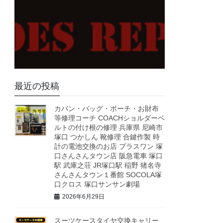
最近の投稿
カバン・バッグ・ポーチ・お財布
等修理コーチ COACHショルダーベ
ルトの付け根の修理 兵庫県 尼崎市
塚口 つかしん 靴修理 合鍵作製 時
計の電池交換のお店 プラスワン 塚
口さんさんタウン店 阪急電車 塚口
駅 武庫之荘 JR塚口駅 稲野 猪名寺
さんさんタウン１番館 SOCOLA塚
口クロス 塚口サンサン劇場
2026年6月29日
スーツケースタイヤ交換キャリー