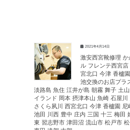
2021年4月14日
激安西宮靴修理 か
ル フレンテ西宮店 
宮北口 今津 香櫨
池交換のお店プラス
淡路島 魚住 江井が島 朝霧 舞子 土山
イランド 岡本 摂津本山 魚崎 石屋川 
さくら夙川 西宮北口 今津 香櫨園 尼崎
池田 川西 豊中 庄内 三国 十三 梅田
東 習志野市 津田沼 流山市 松戸市 松