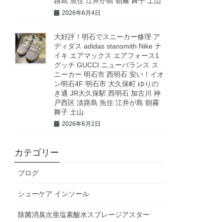
路島 魚住 江井が島 朝霧 舞子 土山
2026年6月4日
大好評！明石でスニーカー修理 ア
ディダス adidas stansmith Nike ナ
イキ エアマックス エアフォース1
グッチ GUCCI ニューバランス ス
ニーカー 明石市 西明石 安い！イオ
ン明石4F 明石市 大久保町 ゆりの
き通 JR大久保駅 西明石 加古川 神
戸西区 淡路島 魚住 江井が島 朝霧
舞子 土山
2026年6月2日
カテゴリー
ブログ
シューケア インソール
除菌消臭次亜塩素酸水スプレージアスター