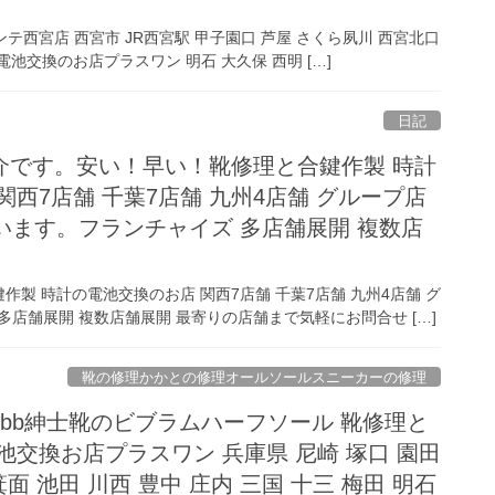
テ西宮店 西宮市 JR西宮駅 甲子園口 芦屋 さくら夙川 西宮北口
電池交換のお店プラスワン 明石 大久保 西明 […]
日記
介です。安い！早い！靴修理と合鍵作製 時計
関西7店舗 千葉7店舗 九州4店舗 グループ店
います。フランチャイズ 多店舗展開 複数店
製 時計の電池交換のお店 関西7店舗 千葉7店舗 九州4店舗 グ
多店舗展開 複数店舗展開 最寄りの店舗まで気軽にお問合せ […]
靴の修理かかとの修理オールソールスニーカーの修理
Lobb紳士靴のビブラムハーフソール 靴修理と
池交換お店プラスワン 兵庫県 尼崎 塚口 園田
箕面 池田 川西 豊中 庄内 三国 十三 梅田 明石