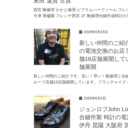
東田 遠賀 古賀
西宮 靴修理 かかと修理 ビブラムハーフソール フレン
今津 香櫨園 フレンテ西宮 1F 靴修理合鍵作成時計の
2020年9月15日
新しい仲間のご紹
の電池交換のお店 
舗18店舗展開して
舗展開
新しい仲間のご紹介です。安い！早い！靴修理と合鍵作
ループ店舗18店舗展開しています。フランチャイズ 
2020年8月2日
ジョンロブJohn 
合鍵作製 時計の電
伊丹 昆陽 大阪府 