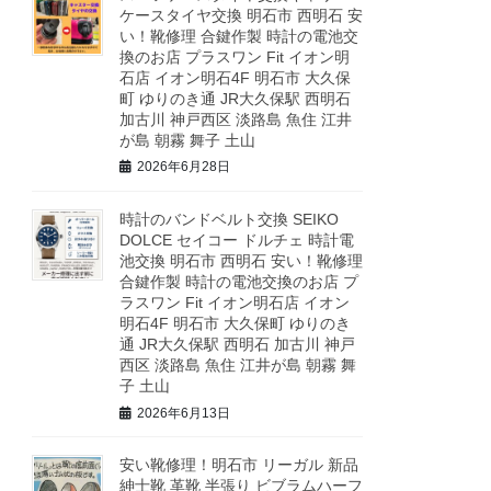
ケースタイヤ交換 明石市 西明石 安
い！靴修理 合鍵作製 時計の電池交
換のお店 プラスワン Fit イオン明
石店 イオン明石4F 明石市 大久保
町 ゆりのき通 JR大久保駅 西明石
加古川 神戸西区 淡路島 魚住 江井
が島 朝霧 舞子 土山
2026年6月28日
時計のバンドベルト交換 SEIKO
DOLCE セイコー ドルチェ 時計電
池交換 明石市 西明石 安い！靴修理
合鍵作製 時計の電池交換のお店 プ
ラスワン Fit イオン明石店 イオン
明石4F 明石市 大久保町 ゆりのき
通 JR大久保駅 西明石 加古川 神戸
西区 淡路島 魚住 江井が島 朝霧 舞
子 土山
2026年6月13日
安い靴修理！明石市 リーガル 新品
紳士靴 革靴 半張り ビブラムハーフ