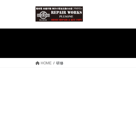
コ
ナ
ン
ビ
テ
ゲ
ン
ー
ツ
シ
へ
ョ
ス
ン
キ
に
ッ
移
HOME
研修
プ
動