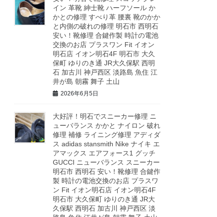
イン 革靴 紳士靴 ハーフソール か
かとの修理 すべり革 腰裏 靴のかか
と内側の破れの修理 明石市 西明石
安い！靴修理 合鍵作製 時計の電池
交換のお店 プラスワン Fit イオン
明石店 イオン明石4F 明石市 大久
保町 ゆりのき通 JR大久保駅 西明
石 加古川 神戸西区 淡路島 魚住 江
井が島 朝霧 舞子 土山
2026年6月5日
大好評！明石でスニーカー修理 ニ
ューバランス かかと ナイロン 破れ
修理 補修 ライニング修理 アディダ
ス adidas stansmith Nike ナイキ エ
アマックス エアフォース1 グッチ
GUCCI ニューバランス スニーカー
明石市 西明石 安い！靴修理 合鍵作
製 時計の電池交換のお店 プラスワ
ン Fit イオン明石店 イオン明石4F
明石市 大久保町 ゆりのき通 JR大
久保駅 西明石 加古川 神戸西区 淡