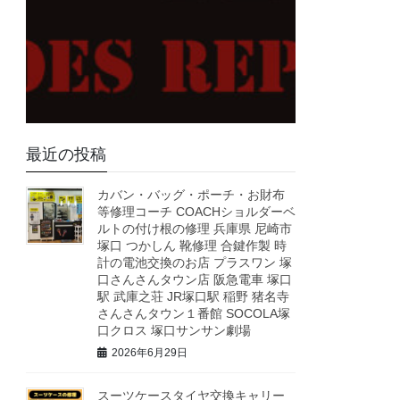
最近の投稿
カバン・バッグ・ポーチ・お財布
等修理コーチ COACHショルダーベ
ルトの付け根の修理 兵庫県 尼崎市
塚口 つかしん 靴修理 合鍵作製 時
計の電池交換のお店 プラスワン 塚
口さんさんタウン店 阪急電車 塚口
駅 武庫之荘 JR塚口駅 稲野 猪名寺
さんさんタウン１番館 SOCOLA塚
口クロス 塚口サンサン劇場
2026年6月29日
スーツケースタイヤ交換キャリー