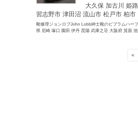
大久保 加古川 姫路
習志野市 津田沼 流山市 松戸市 柏
靴修理ジョンロブJohn Lobb紳士靴のビブラムハ
県 尼崎 塚口 園田 伊丹 昆陽 武庫之荘 大阪府 箕面 池田
投
«
稿
ナ
ビ
ゲ
ー
シ
ョ
ン