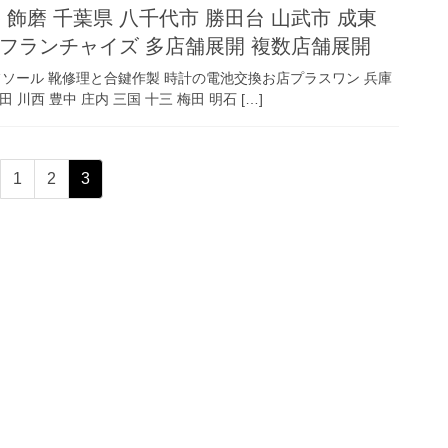
 飾磨 千葉県 八千代市 勝田台 山武市 成東
市 フランチャイズ 多店舗展開 複数店舗展開
ーフソール 靴修理と合鍵作製 時計の電池交換お店プラスワン 兵庫
 川西 豊中 庄内 三国 十三 梅田 明石 […]
固
固
固
1
2
3
定
定
定
ペ
ペ
ペ
ー
ー
ー
ジ
ジ
ジ