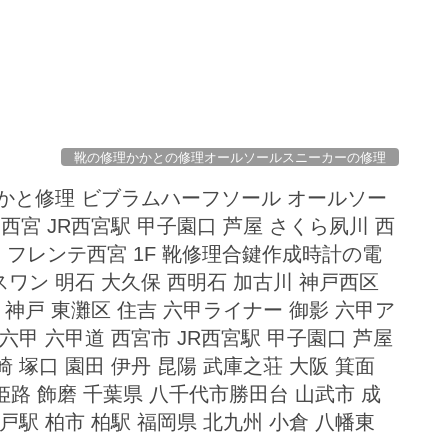
靴の修理かかとの修理オールソールスニーカーの修理
かと修理 ビブラムハーフソール オールソー
西宮 JR西宮駅 甲子園口 芦屋 さくら夙川 西
園 フレンテ西宮 1F 靴修理合鍵作成時計の電
ワン 明石 大久保 西明石 加古川 神戸西区
 神戸 東灘区 住吉 六甲ライナー 御影 六甲ア
六甲 六甲道 西宮市 JR西宮駅 甲子園口 芦屋
 塚口 園田 伊丹 昆陽 武庫之荘 大阪 箕面
 姫路 飾磨 千葉県 八千代市勝田台 山武市 成
戸駅 柏市 柏駅 福岡県 北九州 小倉 八幡東