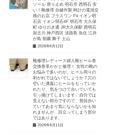
ソール 滑り止め 明石市 西明石 安
い！靴修理 合鍵作製 時計の電池交
換のお店 プラスワン Fit イオン明
石店 イオン明石4F 明石市 大久保
町 ゆりのき通 JR大久保駅 西明石
加古川 神戸西区 淡路島 魚住 江井
が島 朝霧 舞子 土山
2026年6月12日
靴修理レディース婦人靴ヒール巻
交換巻革かかと修理！ 女性の靴の
お悩みで多いのが、ヒール周りの
剥がれではないでしょうか？穴の
空いた溝蓋にヒールをもっていか
れたり、気をつけて歩いていても
引っ掻けてしまいます。自分では
見えない部分ですので、普段歩い
ていてあまり気にならないかも知
れませんが、目立ってしまう部分
ではあります。
2026年6月11日