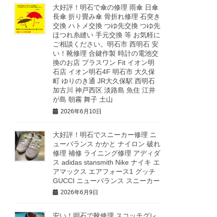
大好評！明石で傘の修理 雨傘 日傘
長傘 折り畳み傘 骨折れ修理 石突き
交換 ハトメ交換 つゆ先交換 つゆ先
ほつれ糸縫い 手元交換 等 お気軽に
ご相談ください。明石市 西明石 安
い！靴修理 合鍵作製 時計の電池交
換のお店 プラスワン Fit イオン明
石店 イオン明石4F 明石市 大久保
町 ゆりのき通 JR大久保駅 西明石
加古川 神戸西区 淡路島 魚住 江井
が島 朝霧 舞子 土山
2026年6月10日
大好評！明石でスニーカー修理 ニ
ューバランス かかと ナイロン 破れ
修理 補修 ライニング修理 アディダ
ス adidas stansmith Nike ナイキ エ
アマックス エアフォース1 グッチ
GUCCI ニューバランス スニーカー
2026年6月9日
安い！明石で靴修理 スコッチグレ