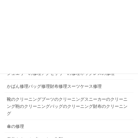
除菌消臭次亜塩素酸水スプレージアスター
スーツケースタイヤ交換キャリーケースタイヤ交換
靴の修理かかとの修理オールソールスニーカーの修理
合鍵作製スペアキーコピーキーディンプルキー
時計の電池交換時計の修理時計のオーバーホール時計の分解掃
除
ジュエリーの修理アクセサリーの修理ネックレスの修理
かばん修理バッグ修理財布修理スーツケース修理
靴のクリーニングブーツのクリーニングスニーカーのクリーニ
ング鞄のクリーニングバッグのクリーニング財布のクリーニン
グ
傘の修理