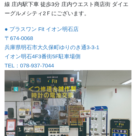
線 庄内駅下車 徒歩3分 庄内ウエスト商店街 ダイエ
ーグルメシティ2Ｆにございます。
● プラスワン Fit イオン明石店
〒674-0068
兵庫県明石市大久保町ゆりのき通3-3-1
イオン明石4F3番街5F駐車場側
TEL：078-937-7044