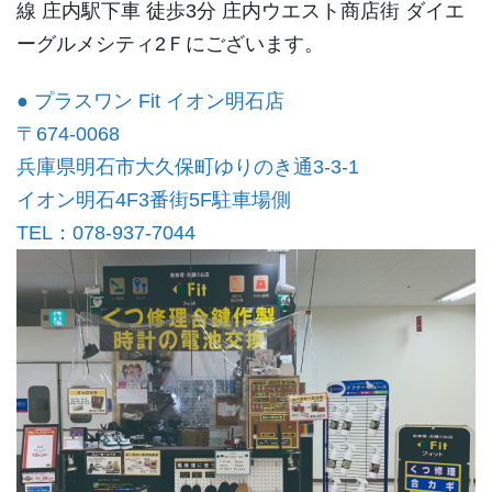
線 庄内駅下車 徒歩3分 庄内ウエスト商店街 ダイエ
ーグルメシティ2Ｆにございます。
● プラスワン Fit イオン明石店
〒674-0068
兵庫県明石市大久保町ゆりのき通3-3-1
イオン明石4F3番街5F駐車場側
TEL：078-937-7044