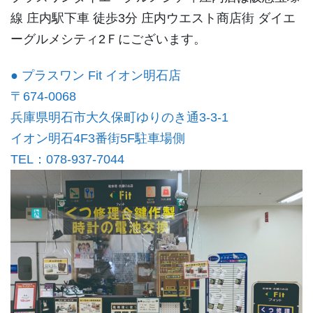
線 庄内駅下車 徒歩3分 庄内ウエスト商店街 ダイエ
ーグルメシティ2Ｆにございます。
● プラスワン Fit イオン明石店
〒674-0068
兵庫県明石市大久保町ゆりのき通3-3-1
イオン明石4F3番街5F駐車場側
TEL：078-937-7044