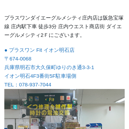
プラスワンダイエーグルメシティ庄内店は阪急宝塚
線 庄内駅下車 徒歩3分 庄内ウエスト商店街 ダイエ
ーグルメシティ2Ｆにございます。
● プラスワン Fit イオン明石店
〒674-0068
兵庫県明石市大久保町ゆりのき通3-3-1
イオン明石4F3番街5F駐車場側
TEL：078-937-7044