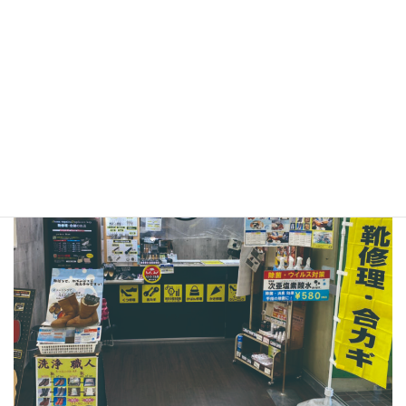
ざいます。
●プラスワン イズミヤ昆陽店
〒664-0027
兵庫県伊丹市池尻1-1イズミヤ昆陽店 B1F
TEL：072-770-0202