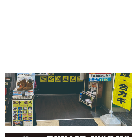
〒664-0027
兵庫県伊丹市池尻1-1イズミヤ昆陽店 B1F
TEL：072-770-0202