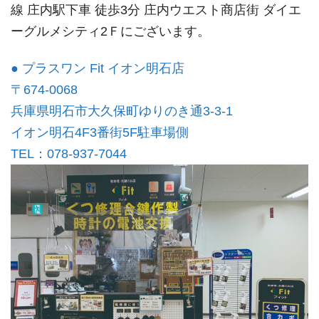
線 庄内駅下車 徒歩3分 庄内ウエスト商店街 ダイエ
ーグルメシティ2Ｆにございます。
● プラスワン Fit イオン明石店
〒674-0068
兵庫県明石市大久保町ゆりのき通3-3-1
イオン明石4F3番街5F駐車場側
TEL：078-937-7044