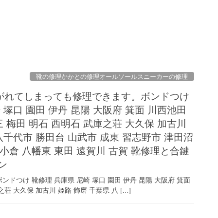
靴の修理かかとの修理オールソールスニーカーの修理
がれてしまっても修理できます。ボンドつけ
 塚口 園田 伊丹 昆陽 大阪府 箕面 川西池田
三 梅田 明石 西明石 武庫之荘 大久保 加古川
八千代市 勝田台 山武市 成東 習志野市 津田沼
 小倉 八幡東 東田 遠賀川 古賀 靴修理と合鍵
ン
つけ 靴修理 兵庫県 尼崎 塚口 園田 伊丹 昆陽 大阪府 箕面
荘 大久保 加古川 姫路 飾磨 千葉県 八 […]