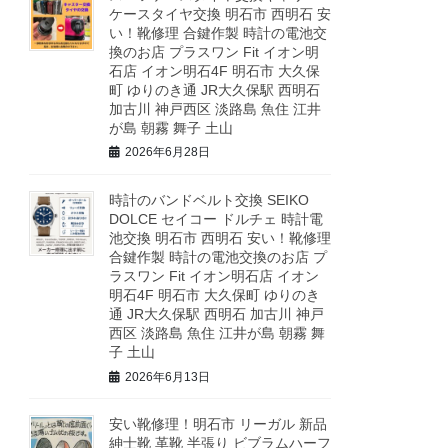
ケースタイヤ交換 明石市 西明石 安
い！靴修理 合鍵作製 時計の電池交
換のお店 プラスワン Fit イオン明
石店 イオン明石4F 明石市 大久保
町 ゆりのき通 JR大久保駅 西明石
加古川 神戸西区 淡路島 魚住 江井
が島 朝霧 舞子 土山
2026年6月28日
時計のバンドベルト交換 SEIKO
DOLCE セイコー ドルチェ 時計電
池交換 明石市 西明石 安い！靴修理
合鍵作製 時計の電池交換のお店 プ
ラスワン Fit イオン明石店 イオン
明石4F 明石市 大久保町 ゆりのき
通 JR大久保駅 西明石 加古川 神戸
西区 淡路島 魚住 江井が島 朝霧 舞
子 土山
2026年6月13日
安い靴修理！明石市 リーガル 新品
紳士靴 革靴 半張り ビブラムハーフ