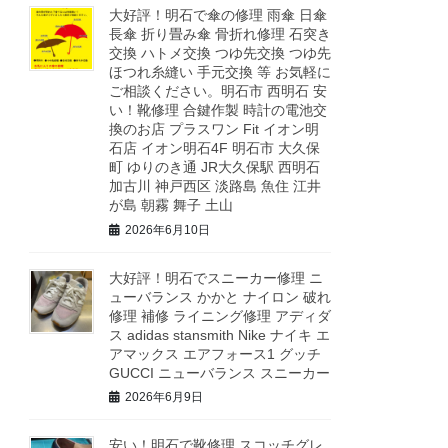
大好評！明石で傘の修理 雨傘 日傘
長傘 折り畳み傘 骨折れ修理 石突き
交換 ハトメ交換 つゆ先交換 つゆ先
ほつれ糸縫い 手元交換 等 お気軽に
ご相談ください。明石市 西明石 安
い！靴修理 合鍵作製 時計の電池交
換のお店 プラスワン Fit イオン明
石店 イオン明石4F 明石市 大久保
町 ゆりのき通 JR大久保駅 西明石
加古川 神戸西区 淡路島 魚住 江井
が島 朝霧 舞子 土山
2026年6月10日
大好評！明石でスニーカー修理 ニ
ューバランス かかと ナイロン 破れ
修理 補修 ライニング修理 アディダ
ス adidas stansmith Nike ナイキ エ
アマックス エアフォース1 グッチ
GUCCI ニューバランス スニーカー
2026年6月9日
安い！明石で靴修理 スコッチグレ