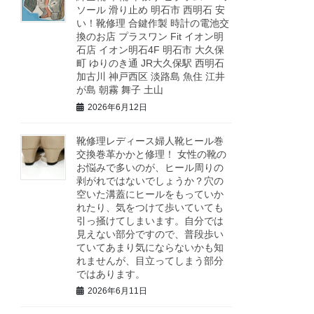
ソール 滑り止め 明石市 西明石 安
い！靴修理 合鍵作製 時計の電池交
換のお店 プラスワン Fit イオン明
石店 イオン明石4F 明石市 大久保
町 ゆりのき通 JR大久保駅 西明石
加古川 神戸西区 淡路島 魚住 江井
が島 朝霧 舞子 土山
2026年6月12日
靴修理レディース婦人靴ヒール巻
交換巻革かかと修理！ 女性の靴の
お悩みで多いのが、ヒール周りの
剥がれではないでしょうか？穴の
空いた溝蓋にヒールをもっていか
れたり、気をつけて歩いていても
引っ掻けてしまいます。自分では
見えない部分ですので、普段歩い
ていてあまり気にならないかも知
れませんが、目立ってしまう部分
ではあります。
2026年6月11日