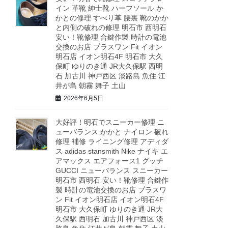
イン 革靴 紳士靴 ハーフソール か
かとの修理 すべり革 腰裏 靴のかか
と内側の破れの修理 明石市 西明石
安い！靴修理 合鍵作製 時計の電池
交換のお店 プラスワン Fit イオン
明石店 イオン明石4F 明石市 大久
保町 ゆりのき通 JR大久保駅 西明
石 加古川 神戸西区 淡路島 魚住 江
井が島 朝霧 舞子 土山
2026年6月5日
大好評！明石でスニーカー修理 ニ
ューバランス かかと ナイロン 破れ
修理 補修 ライニング修理 アディダ
ス adidas stansmith Nike ナイキ エ
アマックス エアフォース1 グッチ
GUCCI ニューバランス スニーカー
明石市 西明石 安い！靴修理 合鍵作
製 時計の電池交換のお店 プラスワ
ン Fit イオン明石店 イオン明石4F
明石市 大久保町 ゆりのき通 JR大
久保駅 西明石 加古川 神戸西区 淡