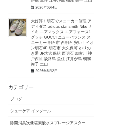
路島 魚住 江井が島 朝霧 舞子 土山
2026年6月4日
大好評！明石でスニーカー修理 ア
ディダス adidas stansmith Nike ナ
イキ エアマックス エアフォース1
グッチ GUCCI ニューバランス ス
ニーカー 明石市 西明石 安い！イオ
ン明石4F 明石市 大久保町 ゆりの
き通 JR大久保駅 西明石 加古川 神
戸西区 淡路島 魚住 江井が島 朝霧
舞子 土山
2026年6月2日
カテゴリー
ブログ
シューケア インソール
除菌消臭次亜塩素酸水スプレージアスター