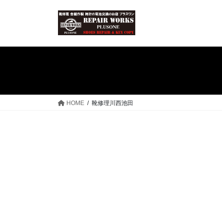
コ
ナ
ン
ビ
テ
ゲ
ン
ー
ツ
シ
へ
ョ
ス
ン
キ
に
ッ
移
HOME
靴修理川西池田
プ
動