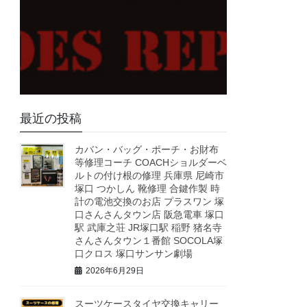
最近の投稿
カバン・バッグ・ポーチ・お財布
等修理コーチ COACHショルダーベ
ルトの付け根の修理 兵庫県 尼崎市
塚口 つかしん 靴修理 合鍵作製 時
計の電池交換のお店 プラスワン 塚
口さんさんタウン店 阪急電車 塚口
駅 武庫之荘 JR塚口駅 稲野 猪名寺
さんさんタウン１番館 SOCOLA塚
口クロス 塚口サンサン劇場
2026年6月29日
スーツケースタイヤ交換キャリー